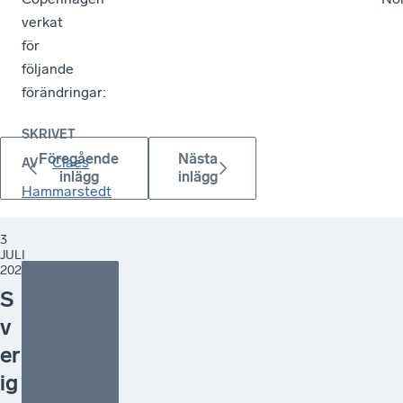
verkat
för
följande
förändringar:
SKRIVET
Föregående
Nästa
Claes
AV
inlägg
inlägg
Hammarstedt
3
JULI
2026
S
v
er
ig