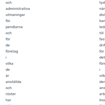
och
tyd
administrativa
när
utmaningar
dis
för
ka
pendlarna
led
och
till
för
fas
de
dri
företag
för
i
det
vilka
för
de
i
är
vil
anställda
de
och
ans
röster
arb
har
In