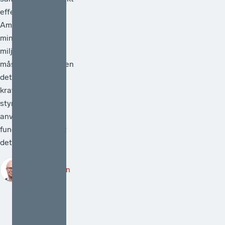
effektiv.[1]
Ambitionen att
minska
miljöpåverkan
måste vara hög men
det måste också
kraven på att de
styrmedel som
används faktiskt
fungerar. Därför är
det välkomme...
Robert Lönn