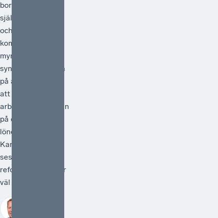
borde vara en
självklarhet. Från
och med 1 juli
kommer statliga
myndigheter
synliggöra skatten
på arbete genom
att redovisa
arbetsgivaravgiften
på de anställdas
lönebesked.
Kanske kan detta
ses som en liten
reform, men den är
väl så viktig.
Johan Fall