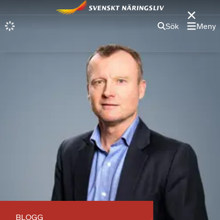
Sök
Meny
BLOGG