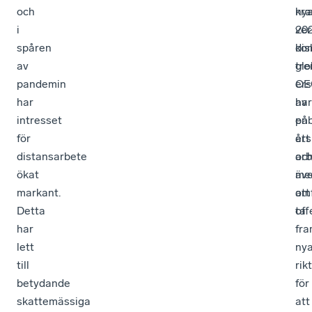
och
kra
ny
i
20
ver
spåren
ko
dis
av
tr
glo
pandemin
ers
OE
har
av
har
intresset
en
påb
för
års
ett
distansarbete
oc
arb
ökat
äv
me
markant.
om
att
Detta
off
ta
har
fr
lett
ny
till
rikt
betydande
för
skattemässiga
att