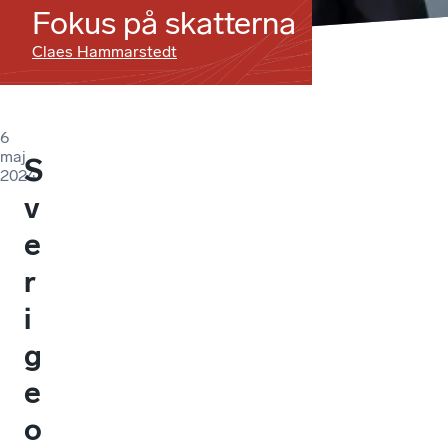
Fokus på skatterna
Claes Hammarstedt
6
maj
S
2024
v
e
r
i
g
e
o