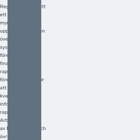
Regeringen har gett
ett antal
myndigheter i
uppdrag att göra en
översyn av
systemet för
företagens
finansiella
rapportering och
föreslå åtgärder för
att förstärka
kvaliteten i den
information som
rapporteras.
Arbetet ska ledas
av Bolagsverket och
övriga deltagande