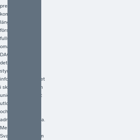
presenterade EU-
kommissionen sitt
länge väntade
förslag på en
fullständig
omarbetning av
DAC-direktivet –
det regelverk som
styr
informationsutbytet
i skattefrågor inom
unionen. Förslaget
utlovar förenkling
och minskad
administrativ börda.
Men räcker det?
Svaret, för den som