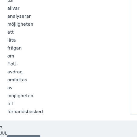
på
allvar
analyserar
möjligheten
att
låta
frågan
om
FoU-
avdrag
omfattas
av
möjligheten
till
förhandsbesked.
3
JULI