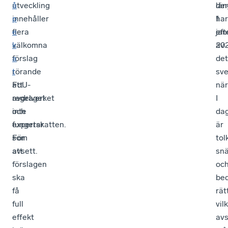
utveckling
å
de
län
innehåller
p
1
har
flera
e
jan
eft
välkomna
k
202
av
förslag
a
det
rörande
t
sv
FoU-
att
när
avdraget
regelverket
I
och
inte
da
expertskatten.
fungerar
är
För
som
tol
att
avsett.
sn
förslagen
oc
ska
be
få
rät
full
vil
effekt
avs