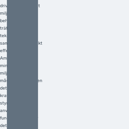
drivit frågan om att
miljöpolitiken
behöver vara
träffsäker,
teknikneutral och
samhällsekonomiskt
effektiv.[1]
Ambitionen att
minska
miljöpåverkan
måste vara hög men
det måste också
kraven på att de
styrmedel som
används faktiskt
fungerar. Därför är
det välkomme...