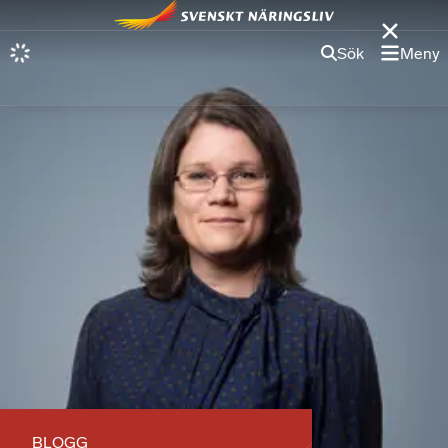
Sök
Meny
BLOGG