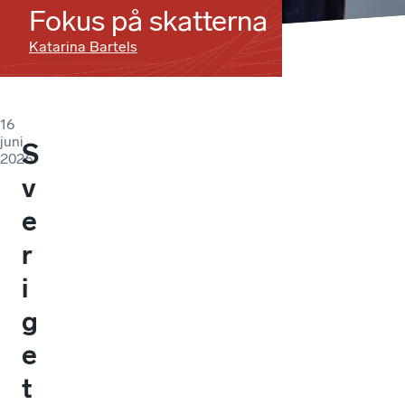
Fokus på skatterna
Katarina Bartels
16
juni
S
2026
v
e
r
i
g
e
t