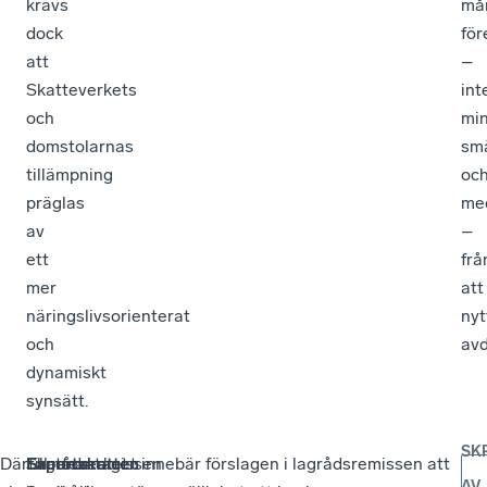
krävs
må
dock
för
att
–
Skatteverkets
int
och
min
domstolarnas
sm
tillämpning
oc
präglas
me
av
–
ett
frå
mer
att
näringslivsorienterat
nyt
och
avd
dynamiskt
synsätt.
SK
Därtill
Skatteverket
Expertskatten
Lagrådsremissen
Sammantaget innebär förslagen i lagrådsremissen att
AV