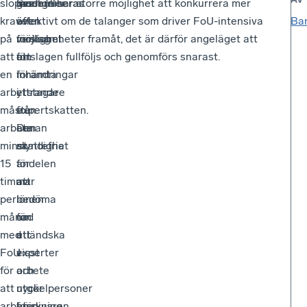
slopas
ges
moderniseras
innehåller
Sverige har större möjlighet att konkurrera mer
kravet
även
även
effektivt om de talanger som driver FoU-intensiva
Bar
på
möjlighet
förslag
verksamheter framåt, det är därför angeläget att
att
att
om
förslagen fullföljs och genomförs snarast.
en
inhämta
förändringar
arbetstagare
yttrande
i
måste
från
expertskatten.
arbeta
annan
Den
minst
myndighet
skattefria
15
för
andelen
timmar
att
av
per
bedöma
lönen
månad
om
för
med
ett
utländska
FoU
visst
experter
för
arbete
och
att
utgör
nyckelpersoner
arbetsgivaren
forskning
höjs