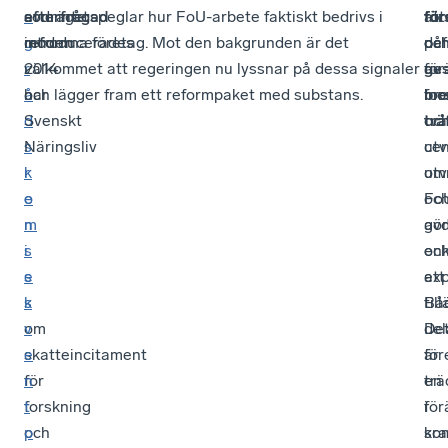
a
efterfrågad
avdraget
som inte speglar hur FoU-arbete faktiskt bedrivs i
för
för
för
att
g
reform
introducerades
moderna företag. Mot den bakgrunden är det
på
oc
def
r
2014
välkommet att regeringen nu lyssnar på dessa signaler
för
ge
av
å
har
och lägger fram ett reformpaket med substans.
in
br
for
d
Svenskt
två
trä
oc
s
Näringsliv
cen
utv
r
k
om
utv
e
o
Fo
oc
m
n
av
gör
i
s
oc
enk
s
e
exp
att
s
k
Bå
til
om
v
del
De
skatteincitament
e
för
är
för
n
trä
en
forskning
t
i
för
och
p
kra
so