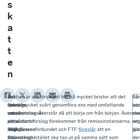
s
k
a
t
t
e
n
I
En
Det
Faktum är att förslaget har så mycket brister att det
Så
För
onsdags
del
föreslås
synes mycket svårt genomföra ens med omfattande
va
bör
var
remissinstanser
också
omarbetning. Återstår då att börja om från början. Även
sk
me
sista
presenterar
i
ett sådant förslag förekommer från remissinstanserna.
reg
att
dag
möjliga
remissvaren
TCO, Finansförbundet och FTF
föreslår
att en
gör
läs
att
förändringar
att
finansskatt istället ska tas ut på samma sätt som
de