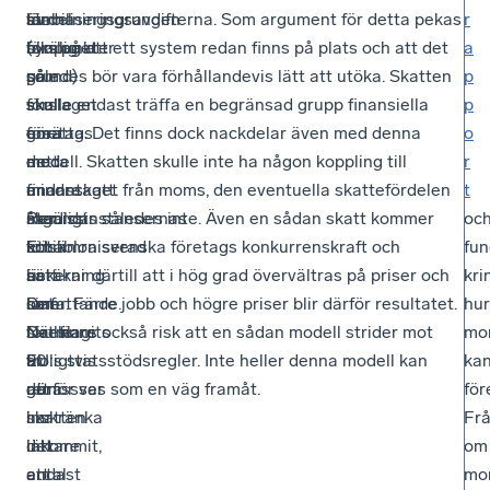
lämna
av
fördelningsgrunden
stabiliseringsavgifterna. Som argument för detta pekas
r
synpunkter
förslaget
(skälig
bl.a. på att ett system redan finns på plats och att det
a
på
som
grund)
således bör vara förhållandevis lätt att utöka. Skatten
p
förslaget
skulle
ska
skulle endast träffa en begränsad grupp finansiella
p
om
göra
ersättas
företag. Det finns dock nackdelar även med denna
o
en
detta
med
modell. Skatten skulle inte ha någon koppling till
r
finansskatt.
mindre
en
undantaget från moms, den eventuella skattefördelen
t
Remissinstansernas
skadligt.
mer
åtgärdas således inte. Även en sådan skatt kommer
oc
kritik
Ett
schabloniserad
försämra svenska företags konkurrenskraft och
fun
är
sätt
beräkning.
riskerar därtill att i hög grad övervältras på priser och
kri
omfattande.
som
Det
löner. Färre jobb och högre priser blir därför resultatet.
hur
Närmare
föreslagits
skulle
Det finns också risk att en sådan modell strider mot
mo
90
är
troligtvis
EU:s statsstödsregler. Inte heller denna modell kan
ka
remissvar
att
göra
därför ses som en väg framåt.
för
har
inskränka
skatten
Fr
inkommit,
det
lättare
om
endast
antal
att
mo