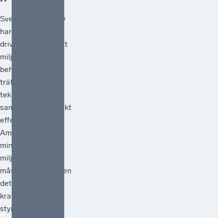
Svenskt Näringsliv
har under lång tid
drivit frågan om att
miljöpolitiken
behöver vara
träffsäker,
teknikneutral och
samhällsekonomiskt
effektiv.[1]
Ambitionen att
minska
miljöpåverkan
måste vara hög men
det måste också
kraven på att de
styrmedel som