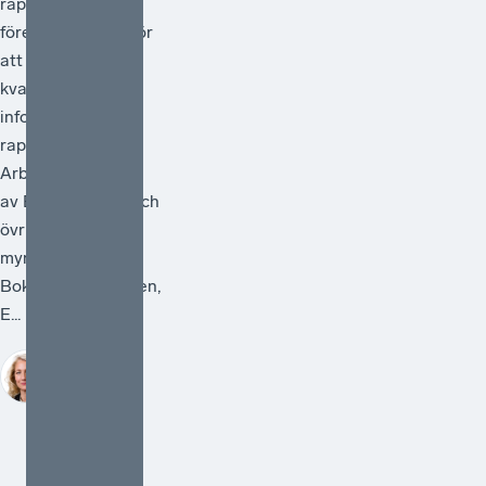
rapportering och
föreslå åtgärder för
att förstärka
kvaliteten i den
information som
rapporteras.
Arbetet ska ledas
av Bolagsverket och
övriga deltagande
myndigheter är
Bokföringsnämnden,
E...
Sofia
Bildstein-
Hagberg