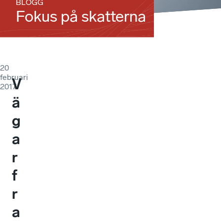
BLOGG
Fokus på skatterna
20
februari
V
2017
ä
g
a
r
f
r
a