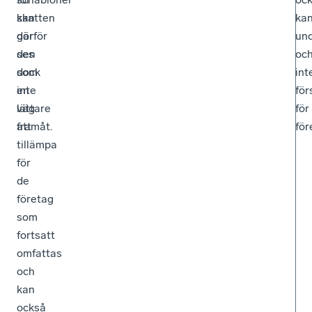
skatten
kan
ka
gör
därför
und
den
ses
oc
dock
som
int
inte
en
för
lättare
väg
för
att
framåt.
för
tillämpa
för
de
företag
som
fortsatt
omfattas
och
kan
också