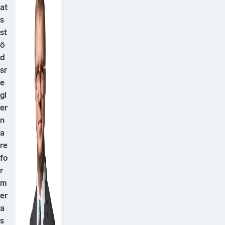
at
s
st
ö
d
sr
e
gl
er
n
a
re
fo
r
m
er
a
s