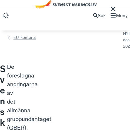
Sök
Meny
NY
EU-kontoret
dec
202
De
S
föreslagna
v
ändringarna
e
av
n
det
s
allmänna
gruppundantaget
k
(GBER),