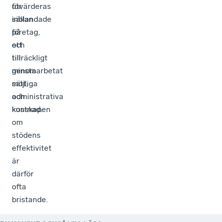
för
utvärderas
inblandade
sällan
företag,
på
och
ett
till
tillräckligt
minsta
genomarbetat
möjliga
sätt,
administrativa
och
kostnad.
kunskapen
om
stödens
effektivitet
är
därför
ofta
bristande.