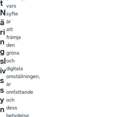
t
vars
N
syfte
ä
är
att
ri
främja
n
den
g
gröna
sl
och
digitala
iv
omställningen,
s
är
s
omfattande
y
och
dess
n
betydelse