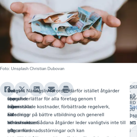
Foto
:
Unsplash Christian Dubovan
SK
Enligt
Det
Det
Svenskt Näringsliv förordar därför istället åtgärder
Sa
FÖ
AV
uppgifter
ska
finns
som underlättar för alla företag genom t
fin
RD
från
säkerställa
ingen
ex. minskade kostnader, förbättrade regelverk,
Sv
Sa
JU
EU-
att
anledning
satsningar på bättre utbildning och generell
När
PNI
kommissionen
konkurrensen
till
infrastruktur. Sådana åtgärder leder vanligtvis inte till
att
NG
genomförs
inte
att
några marknadsstörningar och kan
inr