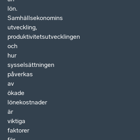
lön.
Samhällsekonomins
utveckling,
produktivitetsutvecklingen
och
hur
sysselsättningen
påverkas
av
ökade
lönekostnader
är
viktiga
faktorer
för