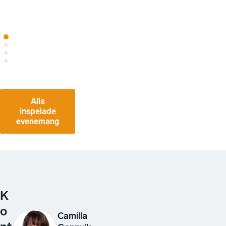
2025-
10-23
Alla
inspelade
evenemang
K
o
Camilla