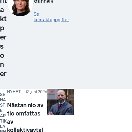
nt
Gannvik
a
Se
kt
kontaktuppgifter
p
er
s
o
n
er
NYHET
–
12 juni 2026
SE
NA
Nästan nio av
ST
E
tio omfattas
AR
av
TIK
LA
kollektivavtal
RN