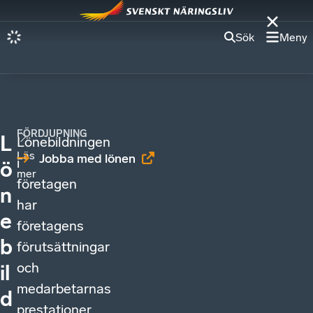
Sök
Meny
FÖRDJUPNING
L
Lönebildningen
Läs
Jobba med lönen
i
ö
mer
företagen
n
har
e
företagens
b
förutsättningar
och
il
medarbetarnas
d
prestationer