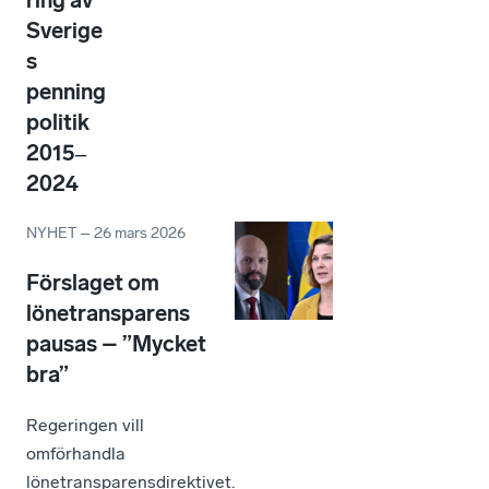
ring av
Sverige
s
penning
politik
2015‒
2024
NYHET
–
26 mars 2026
Förslaget om
lönetransparens
pausas – ”Mycket
bra”
Regeringen vill
omförhandla
lönetransparensdirektivet.