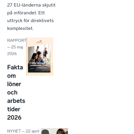
27 EU-länderna skjutit
på införandet. Ett
uttryck för direktivets
komplexitet.
RAPPORT
–
25 maj
2026
Fakta
om
löner
och
arbets
tider
2026
NYHET
–
22 april