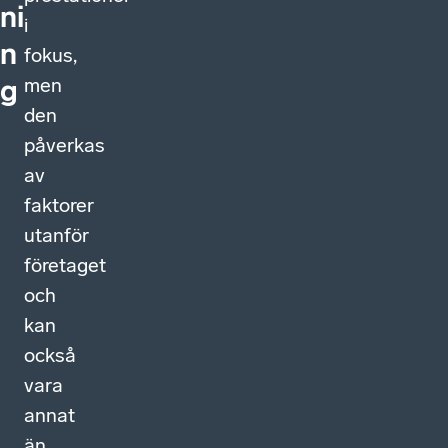
ni
i
n
fokus,
men
g
den
påverkas
av
faktorer
utanför
företaget
och
kan
också
vara
annat
än