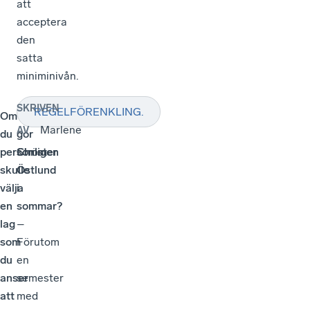
att
acceptera
den
satta
miniminivån.
SKRIVEN
REGELFÖRENKLING.
Om
Vad
Marlene
AV
du
gör
personligen
Christer
Ström
skulle
Östlund
välja
i
en
sommar?
lag
–
som
Förutom
du
en
anser
semester
att
med