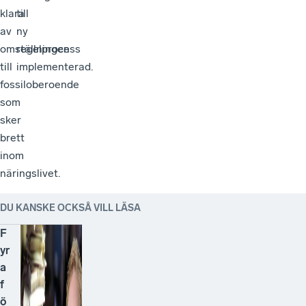
klara
till
av
ny
omställningen
regelprocess
till
implementerad.
fossiloberoende
som
sker
brett
inom
näringslivet.
DU KANSKE OCKSÅ VILL LÄSA
F
yr
a
f
ö