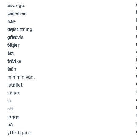
Sverige.
vi
Därefter
vid
har
EU-
de
lagstiftning
gradvis
ofta
ökat
väljer
år
att
från
avvika
år.
från
miniminivån.
Istället
väljer
vi
att
lägga
på
ytterligare