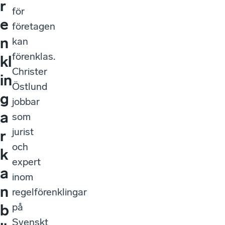
r
för
e
företagen
n
kan
förenklas.
kl
Christer
in
Östlund
g
jobbar
a
som
jurist
r
och
k
expert
a
inom
n
regelförenklingar
på
b
Svenskt