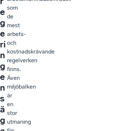
r
som
e
de
g
mest
e
arbets-
ri
och
kostnadskrävande
n
regelverken
g
finns.
e
Även
n
miljöbalken
är
s
en
ä
stor
g
utmaning
e
för