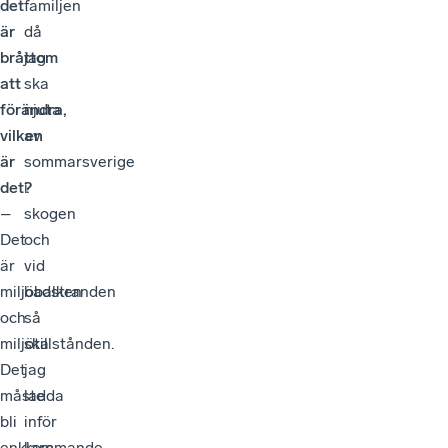
det
familjen
är
då
bråttom
jag
att
ska
förändra,
njuta
vilken
av
är
sommarsverige
det?
i
–
skogen
Det
och
är
vid
miljöbalken
badstranden
och
så
miljötillstånden.
ska
Det
jag
måste
ladda
bli
inför
enklare,
kommande