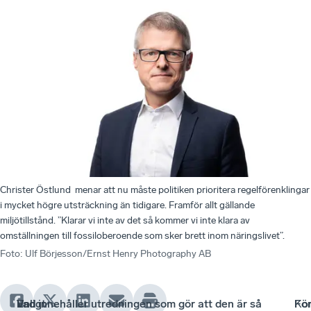
Christer Östlund menar att nu måste politiken prioritera regelförenklingar
i mycket högre utsträckning än tidigare. Framför allt gällande
miljötillstånd. ”Klarar vi inte av det så kommer vi inte klara av
omställningen till fossiloberoende som sker brett inom näringslivet”.
Foto
:
Ulf Börjesson/Ernst Henry Photography AB
Enligt
I
Vad
Vad innehåller utredningen som gör att den är så
Kor
I
Fö