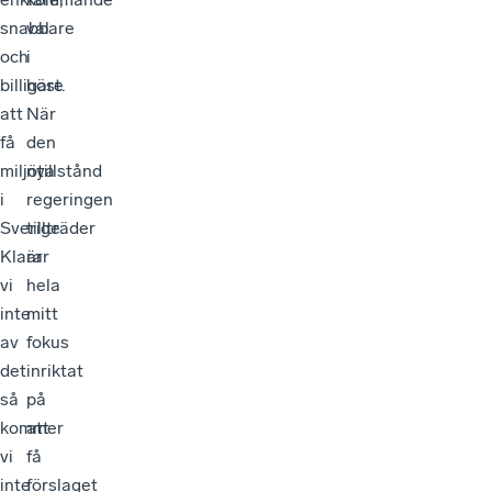
snabbare
val
och
i
billigare
höst.
att
När
få
den
miljötillstånd
nya
i
regeringen
Sverige.
tillträder
Klarar
är
vi
hela
inte
mitt
av
fokus
det
inriktat
så
på
kommer
att
vi
få
inte
förslaget