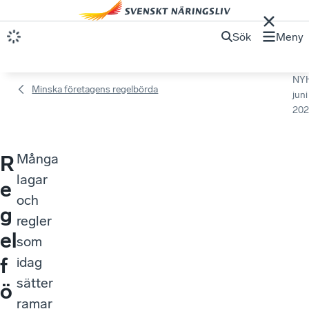
Sök
Meny
NY
Minska företagens regelbörda
juni
202
Många
R
lagar
e
och
g
regler
el
som
f
idag
sätter
ö
ramar