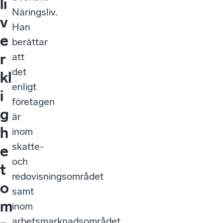
li
Näringsliv.
v
Han
e
berättar
r
att
det
kl
enligt
i
företagen
g
är
h
inom
skatte-
e
och
t
redovisningsområdet
o
samt
m
inom
arbetsmarknadsområdet