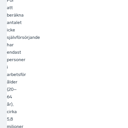
För
att
beräkna
antalet
icke
självförsörjande
har
endast
personer
i
arbetsför
ålder
(20–
64
år),
cirka
5,8
miljoner