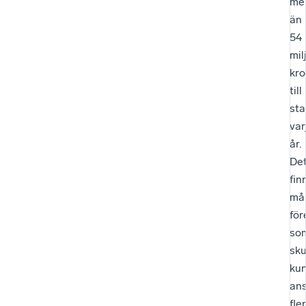
me
än
54
mil
kro
till
sta
var
år.
De
fin
må
för
so
sku
ku
ans
fler