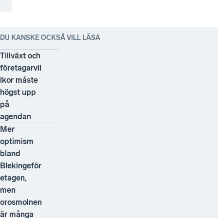
DU KANSKE OCKSÅ VILL LÄSA
Tillväxt och
företagarvil
lkor måste
högst upp
på
agendan
Mer
optimism
bland
Blekingeför
etagen,
men
orosmolnen
är många