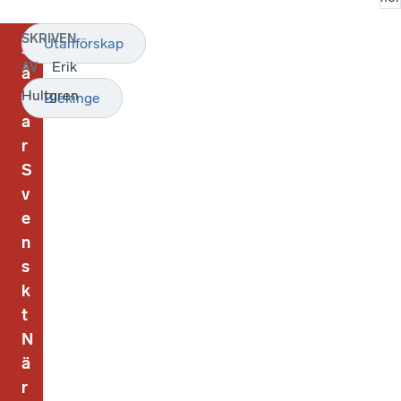
SKRIVEN
Utanförskap
S
Erik
AV
å
Hultgren
h
Blekinge
a
r
S
v
e
n
s
k
t
N
ä
r