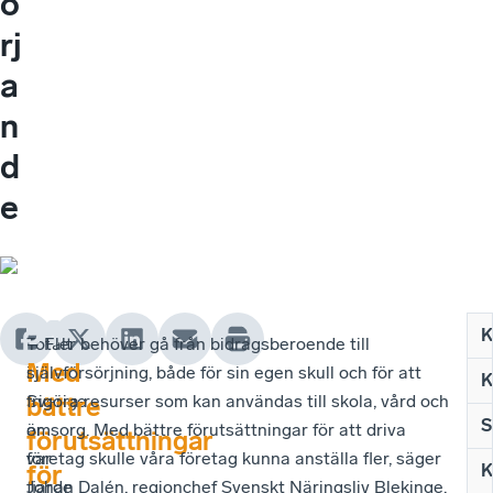
ö
rj
a
n
d
e
K
Totalt
– Fler behöver gå från bidragsberoende till
An
–
Fö
Med
i
självförsörjning, både för sin egen skull och för att
so
Sam
me
K
Sverige
frigöra resurser som kan användas till skola, vård och
int
so
inf
bättre
S
är
omsorg. Med bättre förutsättningar för att driva
är
vi
om
förutsättningar
var
företag skulle våra företag kunna anställa fler, säger
sjä
har
sjä
för
K
fjärde
Johan Dalén, regionchef Svenskt Näringsliv Blekinge.
är
en
oc