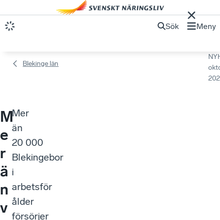
Sök
Meny
NY
Blekinge län
okt
202
Mer
M
än
e
20 000
r
Blekingebor
ä
i
n
arbetsför
ålder
v
försörjer