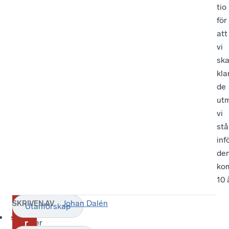
tio
för
att
vi
sk
kla
de
ut
vi
stå
inf
de
ko
10 
Johan Dalén
SKRIVEN AV
Utanförskap
A
Ansvariga
skatter
politiker
r