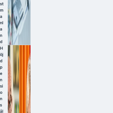
st
m
a
nl
a
n
d
H
öj
d
p
e
n
si
o
n
s
ål