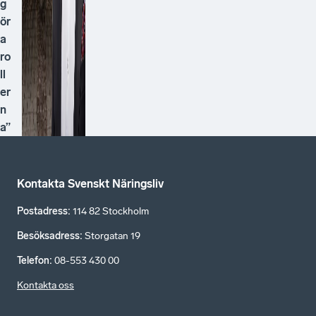
g
ör
a
ro
ll
er
n
a”
Kontakta Svenskt Näringsliv
Postadress
:
114 82 Stockholm
Besöksadress
:
Storgatan 19
Telefon
:
08-553 430 00
Kontakta oss