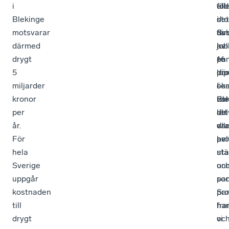
i
fö
till
ell
Blekinge
i
det
sto
motsvarar
Sve
för
del
därmed
hel
job
av
drygt
16
en
pa
5
pro
dör
löp
miljarder
I
so
ök
kronor
Ble
var
ris
per
län
del
att
år.
var
ell
dr
För
pro
hel
av
hela
st
uta
Sverige
un
oc
uppgår
pa
soc
kostnaden
Sam
pr
till
har
fra
drygt
vi
oc