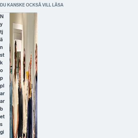
DU KANSKE OCKSÅ VILL LÄSA
N
y
tj
ä
n
st
k
o
p
pl
ar
ar
b
et
s
gi