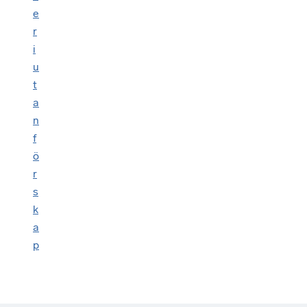
e
r
i
u
t
a
n
f
ö
r
s
k
a
p