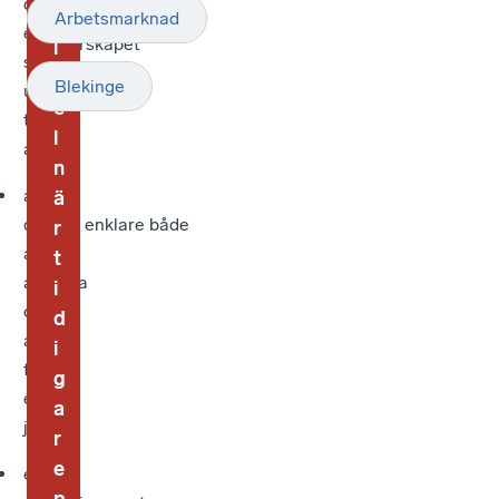
och
måste börja ta
t
Arbetsmarknad
ersättningssystem
utanförskapet
i
som
på
k
Blekinge
uppmuntrar
allvar.
e
till
l
arbete
n
att
ä
det blir enklare både
r
att
t
anställa
i
och
d
att
i
få
g
ett
a
jobb
r
e
ett
p