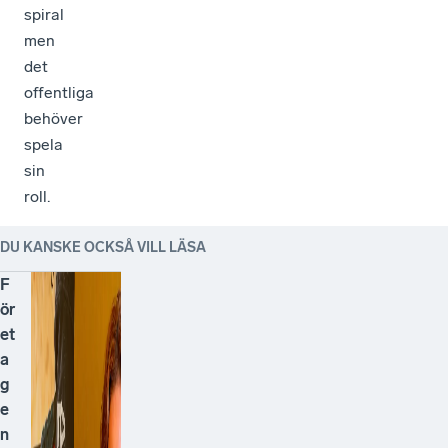
spiral
men
det
offentliga
behöver
spela
sin
roll.
DU KANSKE OCKSÅ VILL LÄSA
F
ör
et
a
g
e
n