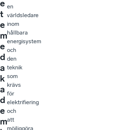
e
en
t
världsledare
e
inom
hållbara
m
energisystem
e
och
d
den
a
teknik
som
k
krävs
a
för
d
elektrifiering
e
och
att
m
möjliggöra