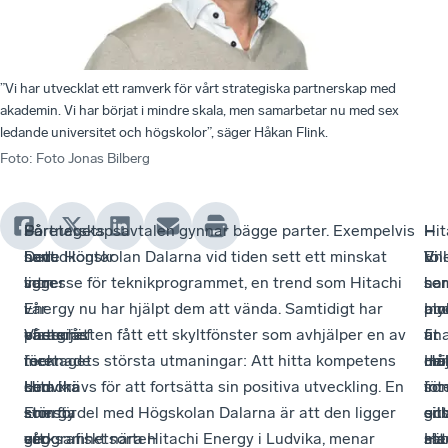
”Vi har utvecklat ett ramverk för vårt strategiska partnerskap med
akademin. Vi har börjat i mindre skala, men samarbetar nu med sex
ledande universitet och högskolor”, säger Håkan Flink.
Foto
:
Foto Jonas Bilberg
Så
Företagets
–
Partnerskapsavtalen gynnar bägge parter. Exempelvis
–
I
–
Hit
sent
huvudkontor
Det
hade Högskolan Dalarna vid tiden sett ett minskat
Vi
rol
Vi
En
som
ligger
var
intresse för teknikprogrammet, en trend som Hitachi
ser
so
har
i
i
i
vår
Energy nu har hjälpt dem att vända. Samtidigt har
my
am
plo
Lud
våras
Västerås
platschef
energijätten fått ett skyltfönster som avhjälper en av
fin
är
ut
är
tecknade
men
i
företagets största utmaningar: Att hitta kompetens
möj
Hå
de
uni
Hitachi
den
Ludvika
som krävs för att fortsätta sin positiva utveckling. En
i
int
so
för
Energy
största
som
stor fördel med Högskolan Dalarna är att den ligger
oc
en
gill
sitt
ett
verksamhetsorten
såg
geografiskt nära Hitachi Energy i Ludvika, menar
me
Ha
att
sät