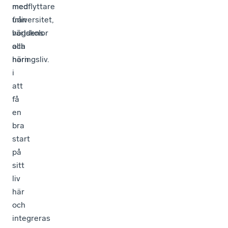
medflyttare
med
från
universitet,
världens
högskolor
alla
och
hörn
näringsliv.
i
att
få
en
bra
start
på
sitt
liv
här
och
integreras