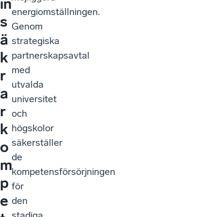
in
energiomställningen.
s
Genom
ä
strategiska
k
partnerskapsavtal
med
r
utvalda
a
universitet
r
och
k
högskolor
säkerställer
o
de
m
kompetensförsörjningen
p
för
e
den
stadiga