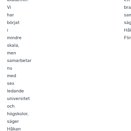
Vi
bra
har
sa
börjat
sä
i
Hå
mindre
Fli
skala,
men
samarbetar
nu
med
sex
ledande
universitet
och
högskolor,
säger
Håkan