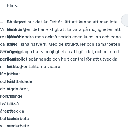
Flink.
–
En
–
Slutligen
– Jag vet hur det är. Det är lätt att känna att man inte
Vi
utmaning
Det
vill
har tid. Men det är viktigt att ta vara på möjligheten att
rekryterade
framåt
här
Håkan
lära av andra men också sprida egen kunskap och egna
ca
är
är
Flink
idéer i sina nätverk. Med de strukturer och samarbeten
850
inte
något
uppmana
vi byggt upp har vi möjligheten att gör det, och min roll
personer
bara
som
andra
är otroligt spännande och helt central för att utveckla
i
att
vi
företag
de här kontakterna vidare.
ifjol
hitta
jobbar
att
och
välutbildade
hårt
ta
de
ingenjörer,
med.
sig
kommande
utan
Vi
tid
två
också
har
att
åren
att
ett
utveckla
behöver
få
unikt
samarbete
vi
de
samarbete
med