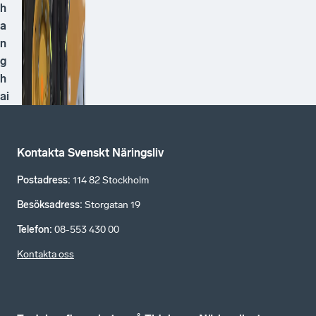
h
a
n
g
h
ai
Kontakta Svenskt Näringsliv
Postadress
:
114 82 Stockholm
Besöksadress
:
Storgatan 19
Telefon
:
08-553 430 00
Kontakta oss