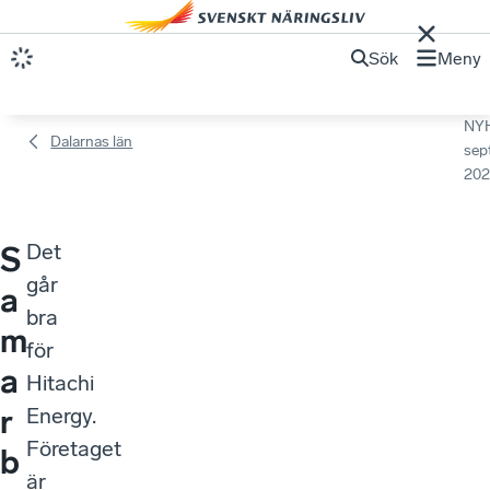
Sök
Meny
NY
Dalarnas län
sep
202
Det
S
går
a
bra
m
för
a
Hitachi
r
Energy.
Företaget
b
är