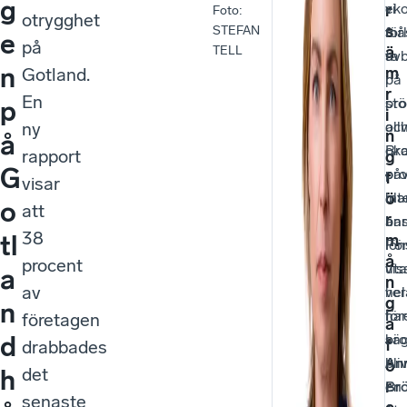
g
ek
vi
r
Foto
:
otrygghet
s
STEFAN
för
må
e
på
ä
TELL
avb
ta
n
m
Gotland.
i
på
r
En
pro
stö
p
i
ny
oc
allv
n
å
ök
Bro
rapport
g
G
oro
påv
f
visar
ö
bla
int
o
att
r
ans
ba
38
tl
m
Fö
lö
å
procent
vis
ut
a
n
av
ve
hel
g
n
har
för
företagen
a
d
bro
sä
f
drabbades
bliv
An
ö
det
h
r
en
Br
senaste