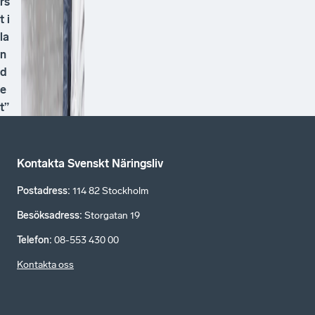
rs
t i
la
n
d
e
t”
Kontakta Svenskt Näringsliv
Postadress
:
114 82 Stockholm
Besöksadress
:
Storgatan 19
Telefon
:
08-553 430 00
Kontakta oss