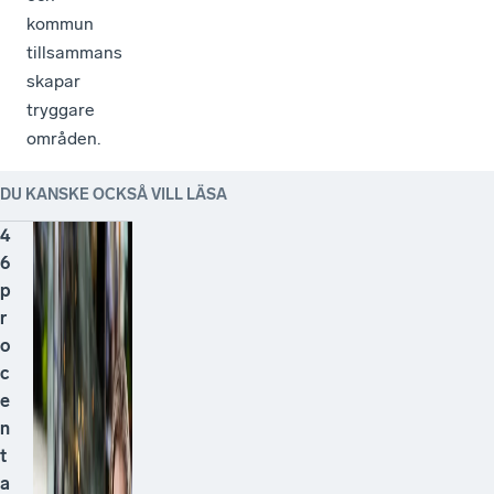
kommun
tillsammans
skapar
tryggare
områden.
DU KANSKE OCKSÅ VILL LÄSA
4
6
p
r
o
c
e
n
t
a