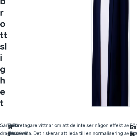
b
r
o
tt
sl
i
g
h
e
t
Särskilt
Trots
Flera
– Företagare vittnar om att de inte ser någon effekt av
Fö
–
M
F
Sa
drabbade
den
beskriver
att anmäla. Det riskerar att leda till en normalisering av
att
Eg
å
ö
m