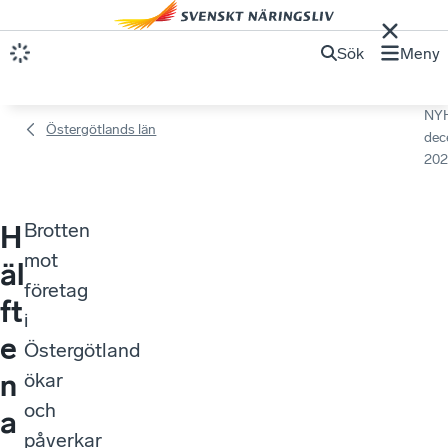
Sök
Meny
NY
Östergötlands län
dec
202
Brotten
H
mot
äl
företag
ft
i
e
Östergötland
n
ökar
och
a
påverkar