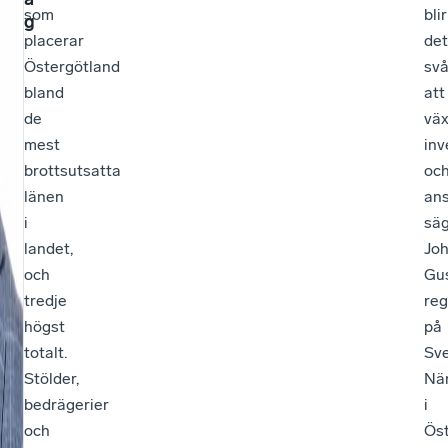
som
blir
g
placerar
det
Östergötland
svå
bland
att
de
väx
mest
inv
brottsutsatta
oc
länen
ans
i
sä
landet,
Jo
och
Gus
tredje
reg
högst
på
totalt.
Sv
Stölder,
När
bedrägerier
i
och
Öst