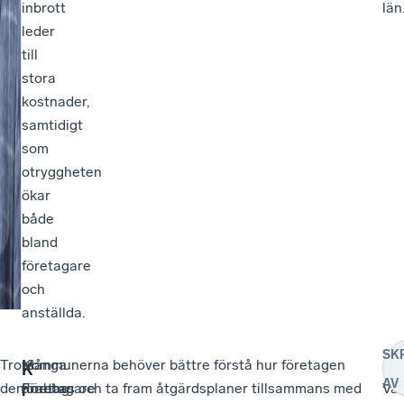
inbrott
län
leder
till
stora
kostnader,
samtidigt
som
otryggheten
ökar
både
bland
företagare
och
anställda.
SK
Trots
–
Många
Kommunerna behöver bättre förstå hur företagen
–
K
AV
den
Företagare
företag
drabbas och ta fram åtgärdsplaner tillsammans med
Var
r