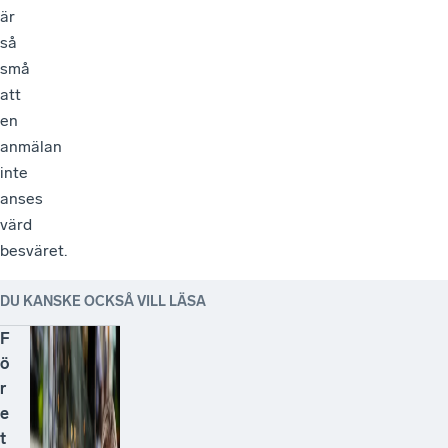
är
så
små
att
en
anmälan
inte
anses
värd
besväret.
DU KANSKE OCKSÅ VILL LÄSA
F
ö
r
e
t