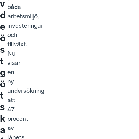
v
både
d
arbetsmiljö,
e
investeringar
och
ö
tillväxt.
s
Nu
t
visar
g
en
ny
ö
undersökning
t
att
s
47
k
procent
av
a
länets