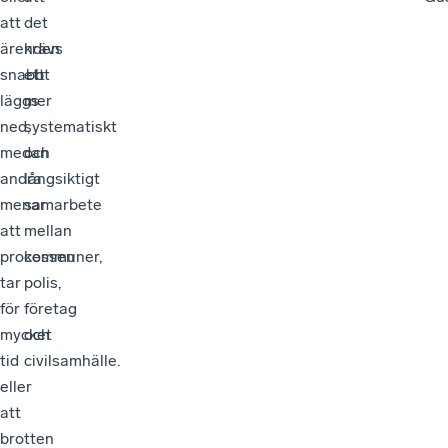
att
det
ärenden
krävs
snabbt
ett
läggs
mer
ned,
systematiskt
medan
och
andra
långsiktigt
menar
samarbete
att
mellan
processen
kommuner,
tar
polis,
för
företag
mycket
och
tid
civilsamhälle.
eller
att
brotten