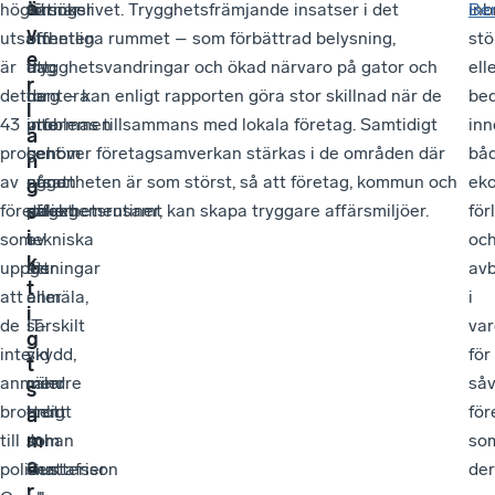
ä
höga
vittnar
försöker
näringslivet. Trygghetsfrämjande insatser i det
inb
Be
v
utsattheten
om
i
offentliga rummet – som förbättrad belysning,
stö
e
är
att
dag
trygghetsvandringar och ökad närvaro på gator och
ell
r
det
de
hantera
torg – kan enligt rapporten göra stor skillnad när de
bed
l
43
inte
problemen
utformas tillsammans med lokala företag. Samtidigt
inn
å
procent
ser
genom
behöver företagsamverkan stärkas i de områden där
bå
n
av
någon
egna
utsattheten är som störst, så att företag, kommun och
ek
g
företagen
effekt
säkerhetsrutiner,
polis gemensamt kan skapa tryggare affärsmiljöer.
för
s
i
som
av
tekniska
oc
k
uppger
att
lösningar
avb
t
att
anmäla,
eller
i
i
de
särskilt
IT-
va
g
inte
vid
skydd,
för
t
anmäler
mindre
men
såv
s
brotten
brott
enligt
för
a
m
till
som
Johan
so
a
polisen.
snatterier
Gustafsson
de
r