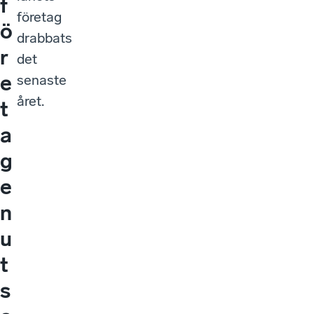
f
företag
ö
drabbats
r
det
e
senaste
året.
t
a
g
e
n
u
t
s