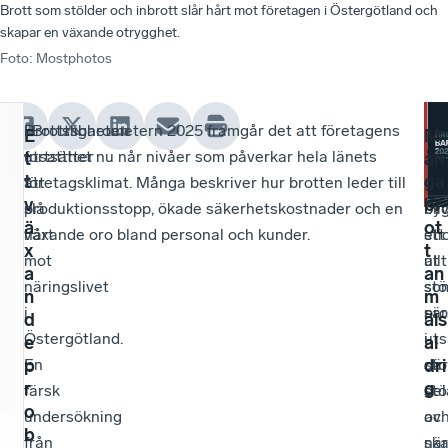
Brott som stölder och inbrott slår hårt mot företagen i Östergötland och
skapar en växande otrygghet.
Foto
:
Mostphotos
Brottsligheten
I Brottsbarometern 2025 framgår det att företagens
–
Han
E
M
fortsätter
utsatthet nu når nivåer som påverkar hela länets
Bro
be
t
ån
t
ga
att
företagsklimat. Många beskriver hur brotten leder till
har
oc
v
br
slå
produktionsstopp, ökade säkerhetskostnader och en
bliv
by
ä
ot
hårt
växande oro bland personal och kunder.
ett
sti
x
t
mot
allt
ut
a
an
näringslivet
stö
so
n
m
i
pr
sär
d
äls
Östergötland.
i
uts
e
al
En
sto
där
p
dri
r
g
färsk
del
stö
o
undersökning
av
oc
b
från
när
sk