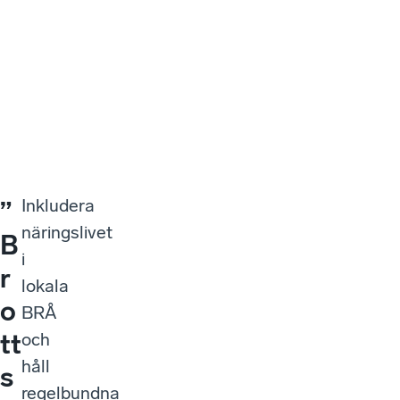
Sök
Meny
NY
Kalmar län
okt
202
Inkludera
”
näringslivet
B
i
r
lokala
o
BRÅ
tt
och
håll
s
regelbundna