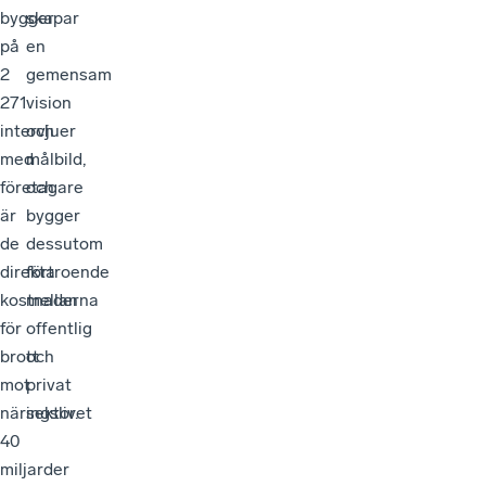
bygger
skapar
på
en
2
gemensam
271
vision
intervjuer
och
med
målbild,
företagare
och
är
bygger
de
dessutom
direkta
förtroende
kostnaderna
mellan
för
offentlig
brott
och
mot
privat
näringslivet
sektor.
40
miljarder