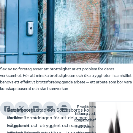
Sex av tio företag anser att brottslighet är ett problem för deras
verksamhet. För att minska brottsligheten och öka tryggheten i samhället
behövs ett effektivt brottsförebyggande arbete – ett arbete som bör vara
kunskapsbaserat och ske i samverkan
Emelie
Ulrica
Det
–
Samarbetet
Helsingborgs stad och Sölvesborgs kommun deltog
–
Ett
Esberg,
Bennesved,
var
Brotts-
mellan
under eftermiddagen för att dela med sig av sitt arbete
De
te
operativ
regionchef
några
och
kommuner
kring brott och otrygghet och samverkan med det
bro
so
chef vid
Svenskt