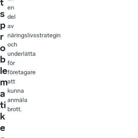
t
en
s
del
p
av
r
näringslivsstrategin
och
o
underlätta
b
för
le
företagare
m
att
kunna
a
anmäla
ti
brott.
k
e