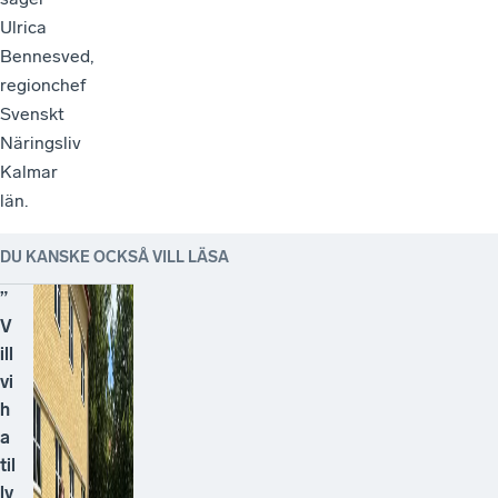
Ulrica
Bennesved,
regionchef
Svenskt
Näringsliv
Kalmar
län.
DU KANSKE OCKSÅ VILL LÄSA
”
V
ill
vi
h
a
til
lv