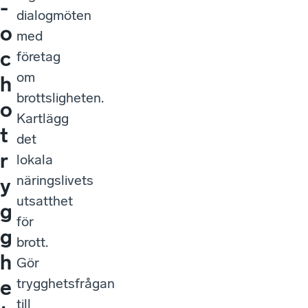
-
dialogmöten
o
med
c
företag
om
h
brottsligheten.
o
Kartlägg
t
det
r
lokala
näringslivets
y
utsatthet
g
för
g
brott.
h
Gör
trygghetsfrågan
e
till