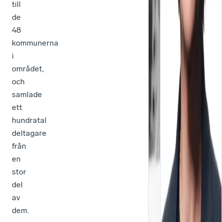
till
äv
de
ett
48
sto
kommunerna
eg
i
an
området,
i
och
frå
samlade
oc
ett
är
hundratal
där
deltagare
en
från
sjä
en
del
stor
i
del
lös
av
Vi
dem.
får