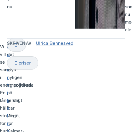
nu.
so
nu
me
ele
Ulrica Bennesved
SKRIVEN AV
El
Vi
På
L
vill
det
ä
se
seminarium
s
Elpriser
samsyn
vi
a
i
nyligen
r
energipolitiken.
arrangerade
t
En
på
i
långsiktigt
temat
k
hållbar
i
e
strategi
Växjö,
l
för
för
n
hur
Kalmar-
s