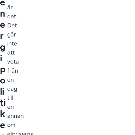
e
är
n
det.
e
Det
r
går
inte
g
att
i
veta
p
från
o
en
dag
li
till
ti
en
k
annan
e
om
elpriserna