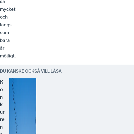
så
mycket
och
längs
som
bara
är
möjligt.
DU KANSKE OCKSÅ VILL LÄSA
K
o
n
k
ur
re
n