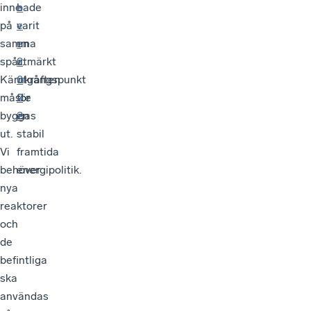
inne
hade
b
på
varit
e
samma
en
r
spår:
utmärkt
2
Kärnkraften
utgångspunkt
0
måste
för
2
byggas
en
2
ut.
stabil
Vi
framtida
behöver
energipolitik.
nya
reaktorer
och
de
befintliga
ska
användas