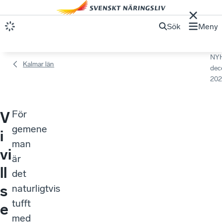
Sök
Meny
NY
Kalmar län
dec
202
För
V
gemene
i
man
vi
är
ll
det
s
naturligtvis
tufft
e
med