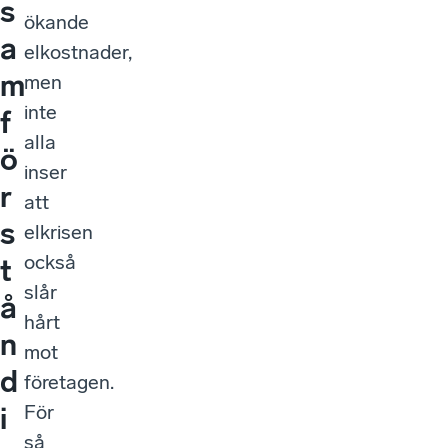
s
ökande
a
elkostnader,
m
men
inte
f
alla
ö
inser
r
att
s
elkrisen
också
t
slår
å
hårt
n
mot
d
företagen.
För
i
så