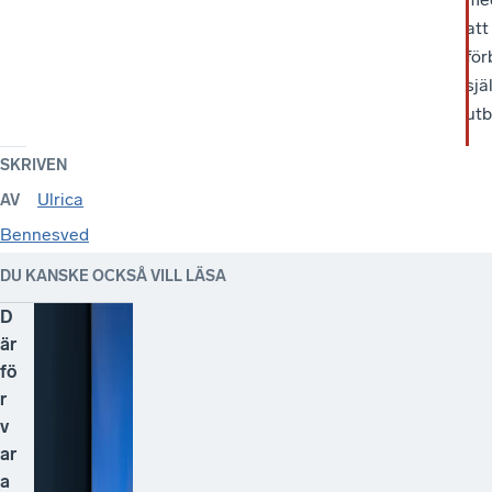
att
för
sjä
utb
SKRIVEN
Ulrica
AV
Bennesved
DU KANSKE OCKSÅ VILL LÄSA
D
är
fö
r
v
ar
a