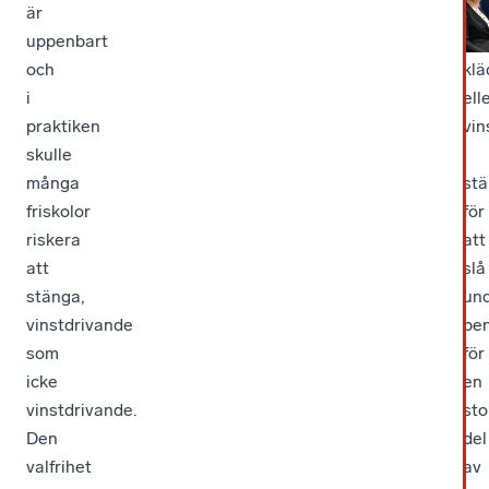
är
so
uppenbart
bet
och
klä
i
ell
praktiken
vin
skulle
I
många
stä
friskolor
för
riskera
att
att
slå
stänga,
un
vinstdrivande
be
som
för
icke
en
vinstdrivande.
sto
Den
del
valfrihet
av