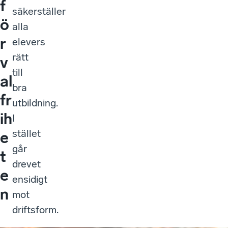
f
säkerställer
ö
alla
r
elevers
rätt
v
till
al
bra
fr
utbildning.
ih
I
stället
e
går
t
drevet
e
ensidigt
n
mot
driftsform.