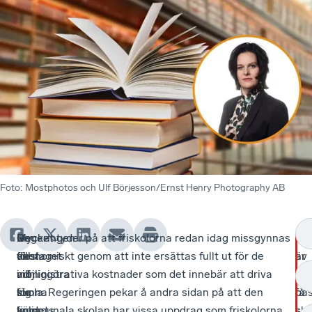
Foto
:
Mostphotos och Ulf Börjesson/Ernst Henry Photography AB
De
Regeringen
Om
Mycket tyder på att friskolorna redan idag missgynnas
De
Nå
flesta
vill
förslaget
ekonomiskt genom att inte ersättas fullt ut för de
är
av
vill
möjliggöra
i
administrativa kostnader som det innebär att driva
no
lan
kunna
för
sig
skola. Regeringen pekar å andra sidan på att den
få
bä
välja
landets
finns
kommunala skolan har vissa uppdrag som friskolorna
so
sko