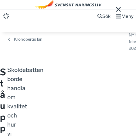
Sök
Meny
NY
Kronobergs län
febr
202
Skoldebatten
S
borde
t
handla
å
om
u
kvalitet
p
och
hur
p
vi