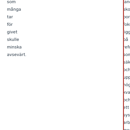
som
lan
många
sko
tar
bo
för
fok
givet
lig
skulle
på
minska
ref
avsevärt.
so
säk
oc
up
hö
kva
oc
ett
sys
arb
me