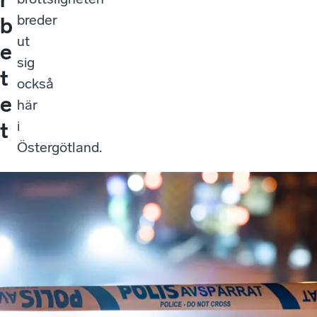
breder
b
ut
e
sig
t
också
e
här
i
t
Östergötland.