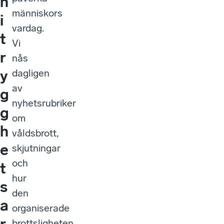
n
människors
i
vardag.
t
Vi
r
nås
y
dagligen
av
g
nyhetsrubriker
g
om
h
våldsbrott,
e
skjutningar
och
t
hur
s
den
a
organiserade
r
brottsligheten