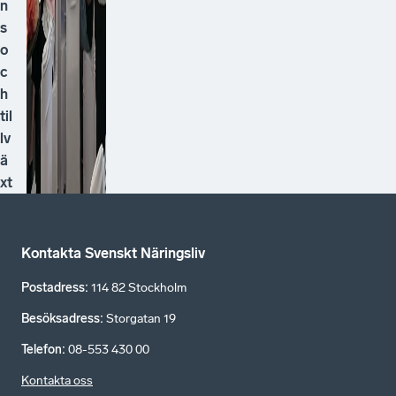
n
s
o
c
h
til
lv
ä
xt
Kontakta Svenskt Näringsliv
Postadress
:
114 82 Stockholm
Besöksadress
:
Storgatan 19
Telefon
:
08-553 430 00
Kontakta oss