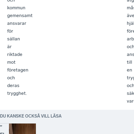
kommun
må
gemensamt
äv
ansvarar
hjä
för
för
sällan
arb
är
oc
riktade
ans
mot
till
företagen
en
och
try
deras
oc
trygghet.
säk
var
DU KANSKE OCKSÅ VILL LÄSA
”