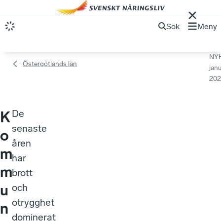
Sök
Meny
NY
Östergötlands län
janu
202
De
K
senaste
o
åren
m
har
m
brott
u
och
otrygghet
n
dominerat