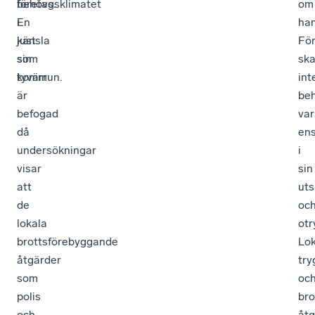
företagsklimatet
behövs.
om
i
En
han
just
känsla
Fö
sin
som
sk
kommun.
tyvärr
int
är
be
befogad
var
då
en
undersökningar
i
visar
sin
att
uts
de
oc
lokala
otr
brottsförebyggande
Lok
åtgärder
tr
som
oc
polis
bro
och
åtg