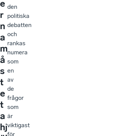
e
den
r
politiska
n
debatten
och
a
rankas
m
numera
å
som
s
en
av
t
de
e
frågor
t
som
a
är
viktigast
hj
för