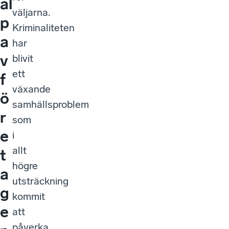
äl
väljarna.
p
Kriminaliteten
a
har
v
blivit
ett
f
växande
ö
samhällsproblem
r
som
e
i
allt
t
högre
a
utsträckning
g
kommit
e
att
påverka