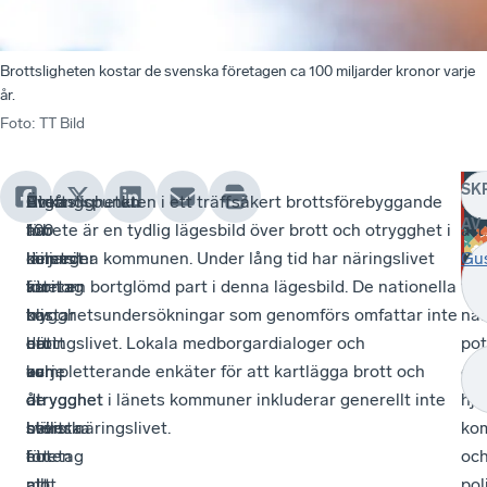
Brottsligheten kostar de svenska företagen ca 100 miljarder kronor varje
år.
Foto
:
TT Bild
SK
Även
Brottsligheten
Cirka
Utgångspunkten i ett träffsäkert brottsförebyggande
Fö
AV
för
har
100
arbete är en tydlig lägesbild över brott och otrygghet i
att
länets
kommit
miljarder
den egna kommunen. Under lång tid har näringslivet
lyf
Gu
företag
att
kronor
varit en bortglömd part i denna lägesbild. De nationella
fr
har
bli
kostar
trygghetsundersökningar som genomförs omfattar inte
när
brott
ett
det
näringslivet. Lokala medborgardialoger och
pot
och
av
varje
kompletterande enkäter för att kartlägga brott och
oc
otrygghet
de
år
otrygghet i länets kommuner inkluderar generellt inte
hjä
blivit
största
svenska
heller näringslivet.
ko
ett
hoten
företag
oc
allt
mot
att
pol