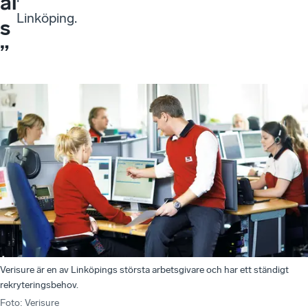
al
Linköping.
s
”
Verisure är en av Linköpings största arbetsgivare och har ett ständigt
rekryteringsbehov.
Foto
:
Verisure