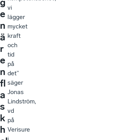
g
vi
e
lägger
n
mycket
ä
kraft
och
r
tid
e
på
n
det”
fl
säger
Jonas
a
Lindström,
s
vd
k
på
h
Verisure
i