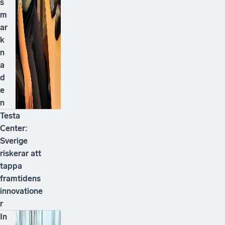
s
m
ar
k
n
a
d
e
n
Testa
Center:
Sverige
riskerar att
tappa
framtidens
innovatione
r
In