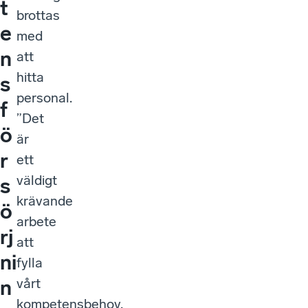
t
brottas
e
med
n
att
hitta
s
personal.
f
”Det
ö
är
r
ett
väldigt
s
krävande
ö
arbete
rj
att
ni
fylla
vårt
n
kompetensbehov,