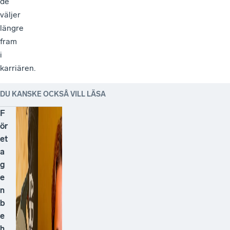
de
väljer
längre
fram
i
karriären.
DU KANSKE OCKSÅ VILL LÄSA
F
ör
et
a
g
e
n
b
e
h