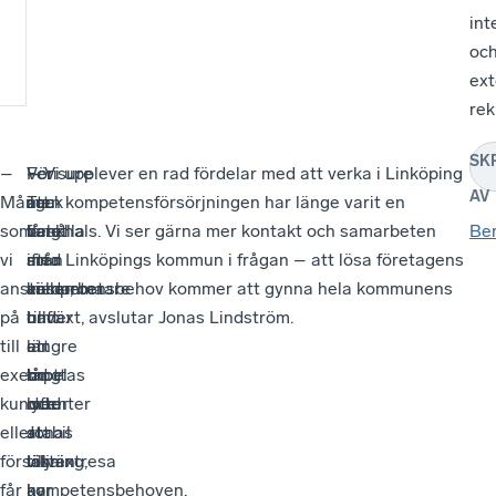
int
oc
ext
rek
SK
­–
För
–
Verisure
– Vi upplever en rad fördelar med att verka i Linköping
AV
Många
att
Tack
är
men kompetensförsörjningen har länge varit en
som
behålla
vare
långt
flaskhals. Vi ser gärna mer kontakt och samarbeten
Be
vi
sina
att
ifrån
med Linköpings kommun i frågan ­– att lösa företagens
anställer,
medarbetare
vi
ensamma
kompetensbehov kommer att gynna hela kommunens
på
under
haft
om
tillväxt, avslutar Jonas Lindström.
till
längre
en
att
exempel
tid
lång
brottas
kundcenter
lyfter
och
med
eller
Jonas
stabil
att
försäljning,
vikten
tillväxtresa
lösa
får
av
har
kompetensbehoven.