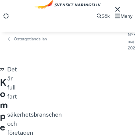
Sök
Meny
NY
Östergötlands län
maj
202
Det
”
är
K
full
o
fart
m
i
p
säkerhetsbranschen
och
e
företagen