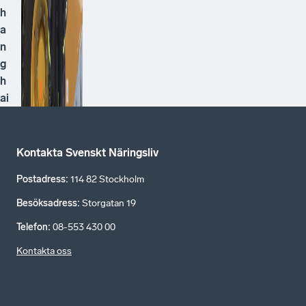
h
a
n
g
h
ai
Kontakta Svenskt Näringsliv
Postadress
:
114 82 Stockholm
Besöksadress
:
Storgatan 19
Telefon
:
08-553 430 00
Kontakta oss