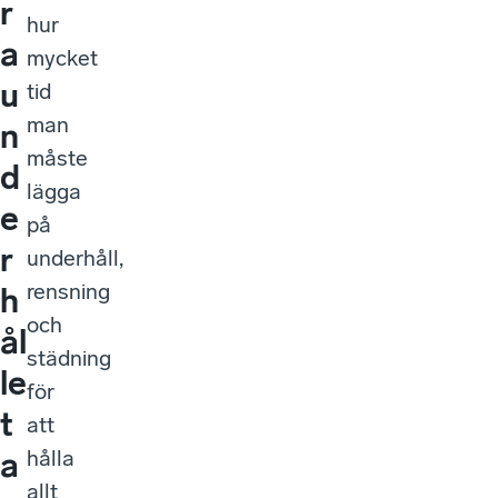
r
hur
a
mycket
u
tid
man
n
måste
d
lägga
e
på
r
underhåll,
rensning
h
och
ål
städning
le
för
t
att
hålla
a
allt