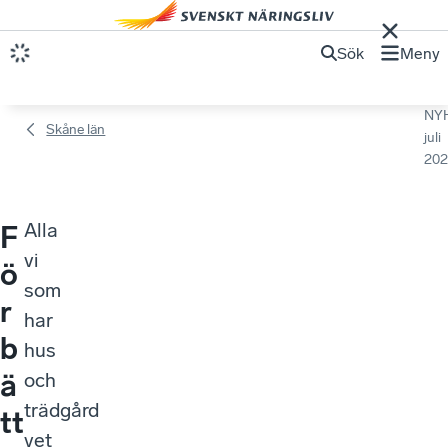
Sök
Meny
NY
Skåne län
juli
202
Alla
F
vi
ö
som
r
har
b
hus
ä
och
trädgård
tt
vet