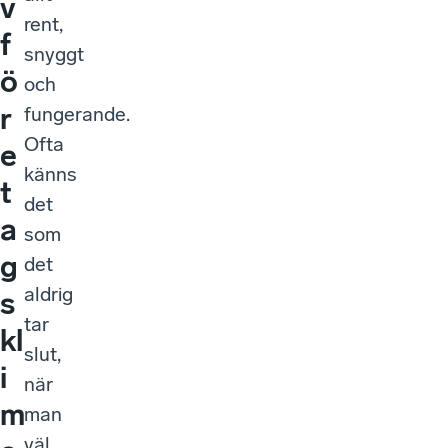
v
rent,
f
snyggt
ö
och
r
fungerande.
Ofta
e
känns
t
det
a
som
g
det
aldrig
s
tar
kl
slut,
i
när
m
man
väl