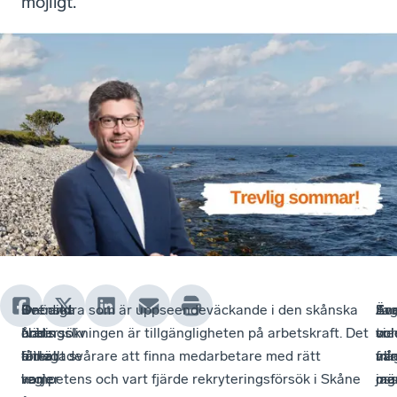
möjligt.
Onödiga
Svenskt
I
Det andra som är uppseendeväckande i den skånska
En
So
Äv
Ja
och
Näringsliv
årets
undersökningen är tillgängligheten på arbetskraft. Det
tre
vi
sol
oc
förlegade
låter
enkät
blir allt svårare att finna medarbetare med rätt
frå
all
vä
mi
regler
varje
var
kompetens och vart fjärde rekryteringsförsök i Skåne
jag
mä
os
me