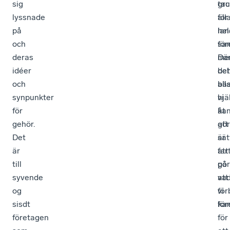
sig
gr
tac
lyssnade
för
all
på
hel
lan
och
sam
för
deras
Där
me
idéer
be
det
och
all
bä
synpunkter
hjä
vi
för
åt
ka
gehör.
att
gö
Det
sät
är
är
far
att
till
på
gö
syvende
att
va
og
för
vi
sisdt
för
ka
företagen
för