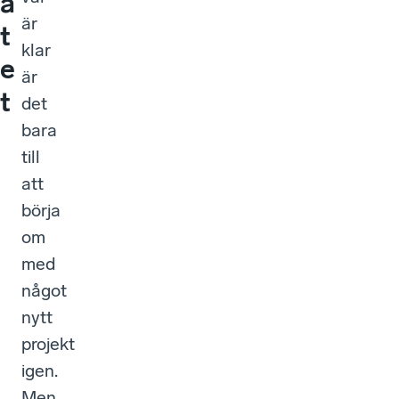
a
är
t
klar
e
är
t
det
bara
till
att
börja
om
med
något
nytt
projekt
igen.
Men,