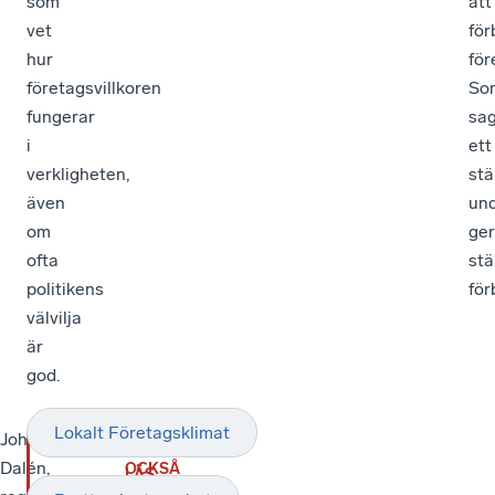
som
att
vet
för
hur
för
företagsvillkoren
So
fungerar
sag
i
ett
verkligheten,
stä
även
und
om
ger
ofta
stä
politikens
för
välvilja
är
god.
Lokalt Företagsklimat
Johan
LÄS
Dalén,
OCKSÅ
LÄS
”Involv