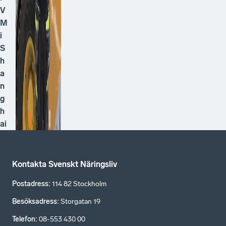
V
M
i
S
h
a
n
g
h
ai
Kontakta Svenskt Näringsliv
Postadress
:
114 82 Stockholm
Besöksadress
:
Storgatan 19
Telefon
:
08-553 430 00