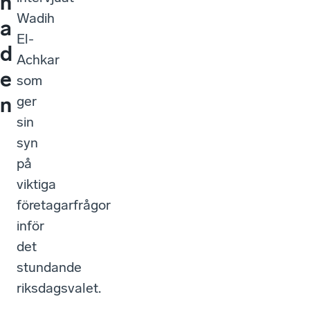
n
Wadih
a
El-
d
Achkar
e
som
n
ger
sin
syn
på
viktiga
företagarfrågor
inför
det
stundande
riksdagsvalet.