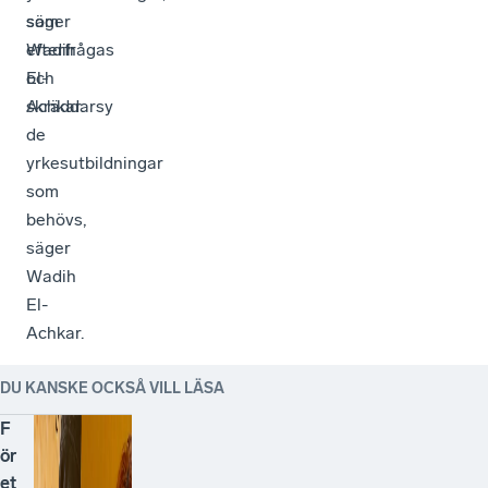
som
säger
efterfrågas
Wadih
och
El-
skräddarsy
Achkar.
de
yrkesutbildningar
som
behövs,
säger
Wadih
El-
Achkar.
DU KANSKE OCKSÅ VILL LÄSA
F
ör
et