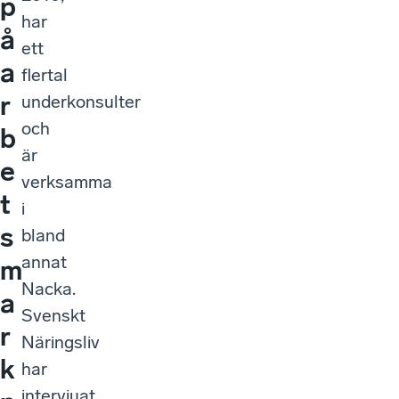
p
har
å
ett
a
flertal
r
underkonsulter
och
b
är
e
verksamma
t
i
s
bland
annat
m
Nacka.
a
Svenskt
r
Näringsliv
k
har
intervjuat