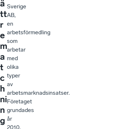
ä
Sverige
tt
AB,
r
en
arbetsförmedling
e
som
m
arbetar
a
med
t
olika
typer
c
av
h
arbetsmarknadsinsatser.
ni
Företaget
n
grundades
år
g
2010,