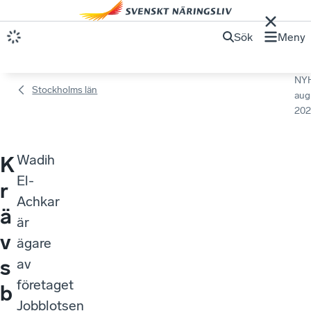
Sök
Meny
NY
Stockholms län
aug
202
Wadih
K
El-
r
Achkar
ä
är
v
ägare
s
av
företaget
b
Jobblotsen