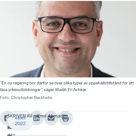
”En ny regering bör därför se över olika typer av uppehållstillstånd för att
läsa yrkesutbildningar”, säger Wadih El-Achkar.
Foto
:
Christopher Backholm
Emil Ahmadi
SKRIVEN AV
valet
Vilken
Vad
2022
är
kan
den
en