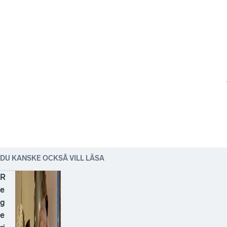
DU KANSKE OCKSÅ VILL LÄSA
R
e
g
e