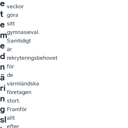
e
veckor
t
göra
e
sitt
gymnasieval.
m
Samtidigt
e
är
d
rekryteringsbehovet
n
för
de
ä
värmländska
ri
företagen
n
stort.
g
Framför
allt
sl
efter