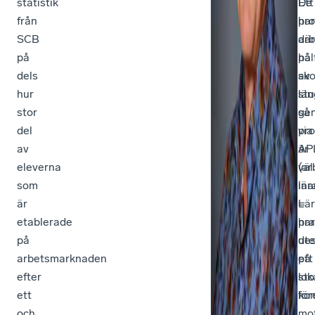
statistik
De
Ett
från
har
pr
SCB
arb
där
på
på
häl
dels
sko
av
hur
län
stu
stor
så
ge
del
pr
via
av
är
AP
eleverna
väl
(ar
som
ina
lär
är
Lä
=
etablerade
har
pra
på
de
ute
arbetsmarknaden
ett
på
efter
sto
lok
ett
kon
för
och
mo