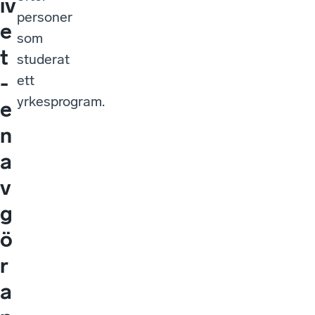
iv
personer
e
som
t
studerat
-
ett
yrkesprogram.
e
n
a
v
g
ö
r
a