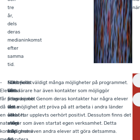
tre
när
år,
dels
deras
medianinkomst
efter
samma
tid.
-
Nationellt
-
Söktrycket
- Det finns väldigt många möjligheter på programmet.
På
Eleverna
sett
Det
till
Våra lärare har även kontakter som möjliggör
me
får
finns
är
programmet
utlandsjobb. Genom deras kontakter har några elever
till
då
det
vissa
ser
fått möjlighet att pröva på att arbeta i andra länder
an
en
oerhört
år
olika
vilket har upplevts oerhört positivt. Dessutom finns det
sko
naturlig
stora
svårt
ut
elever som även startat egen verksamhet. Detta
sva
kontakt
möjligheter
att
från
inspirerar även andra elever att göra detsamma.
Ha
med
till
rekrytera
år
att