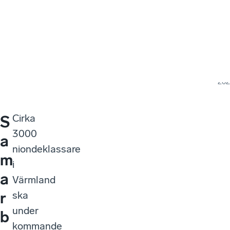
Sök
Meny
NY
Värmlands län
janu
202
Cirka
S
3000
a
niondeklassare
m
i
a
Värmland
r
ska
under
b
kommande