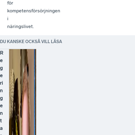
för
kompetensförsörjningen
i
näringslivet.
DU KANSKE OCKSÅ VILL LÄSA
R
e
g
e
ri
n
g
e
n
t
a