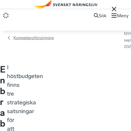
Sök
Meny
NY
Kompetensförsörjning
sep
202
I
E
höstbudgeten
n
finns
b
tre
r
strategiska
a
satsningar
för
b
att