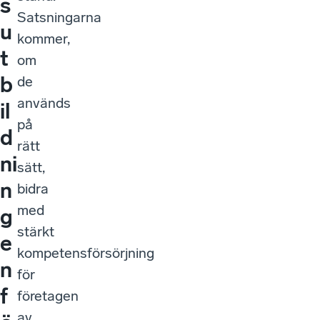
s
Satsningarna
u
kommer,
t
om
b
de
används
il
på
d
rätt
ni
sätt,
n
bidra
med
g
stärkt
e
kompetensförsörjning
n
för
f
företagen
av