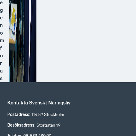
e
g
e
n
o
m
f
ö
r
a
s
Kontakta Svenskt Näringsliv
Postadress
:
114 82 Stockholm
Besöksadress
:
Storgatan 19
Telefon
:
08-553 430 00