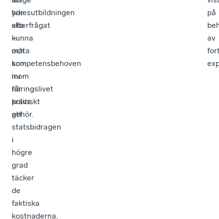
har
yrkesutbildningen
på
efterfrågat
ska
be
–
kunna
av
och
möta
for
som
kompetensbehoven
exp
nu
inom
får
näringslivet
politiskt
krävs
gehör.
att
statsbidragen
i
högre
grad
täcker
de
faktiska
kostnaderna.