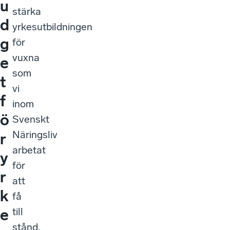
u
stärka
d
yrkesutbildningen
g
för
vuxna
e
som
t
vi
f
inom
ö
Svenskt
Näringsliv
r
arbetat
y
för
r
att
k
få
till
e
stånd.