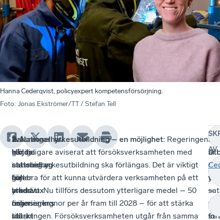
Hanna Cederqvist, policyexpert kompetensförsörjning.
Foto
:
Jonas Ekströmer/TT / Stefan Tell
SK
Satsningarna
Två
1.
2. Nationell yrkesutbildning – en möjlighet:
Regeringen
3.
Sa
AV
går
viktiga
Höjda
har tidigare aviserat att försöksverksamheten med
Ut
är
i
satsningar
statsbidrag
nationell yrkesutbildning ska förlängas. Det är viktigt
av
de
Ced
linje
gäller
för
och bra för att kunna utvärdera verksamheten på ett
yr
tre
med
stärkt
yrkesvux
bra sätt. Nu tillförs dessutom ytterligare medel – 50
–
sat
regeringens
finansiering
och
miljoner kronor per år fram till 2028 – för att stärka
ett
vik
i
till
stärkt
satsningen. Försöksverksamheten utgår från samma
str
för