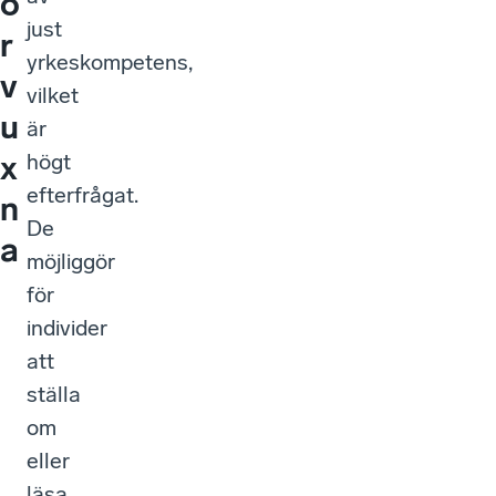
ö
just
r
yrkeskompetens,
v
vilket
u
är
x
högt
efterfrågat.
n
De
a
möjliggör
för
individer
att
ställa
om
eller
läsa