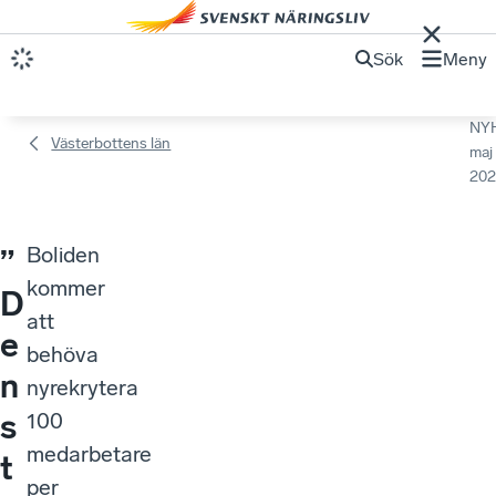
Sök
Meny
NY
Västerbottens län
maj
202
Boliden
”
kommer
D
att
e
behöva
n
nyrekrytera
s
100
medarbetare
t
per