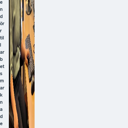
e
n
d
ör
r
til
l
ar
b
et
s
m
ar
k
n
a
d
e