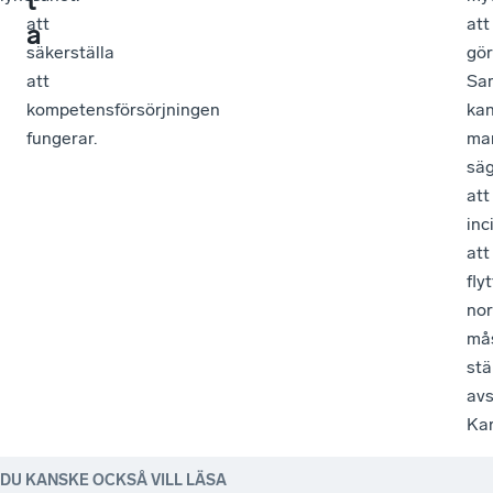
t
att
att
a
säkerställa
gör
att
Sa
kompetensförsörjningen
ka
fungerar.
ma
sä
att
inc
att
fly
nor
må
stä
avs
Kar
DU KANSKE OCKSÅ VILL LÄSA