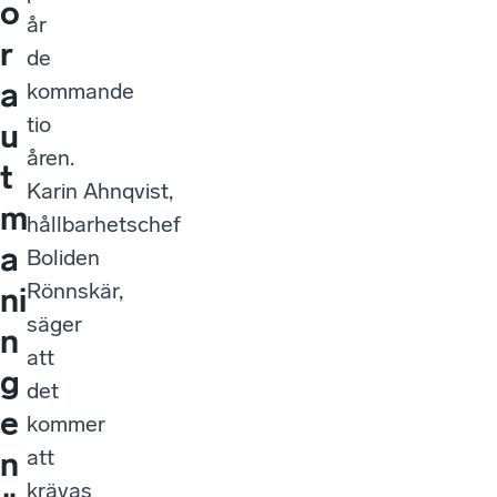
o
år
r
de
a
kommande
tio
u
åren.
t
Karin Ahnqvist,
m
hållbarhetschef
a
Boliden
Rönnskär,
ni
säger
n
att
g
det
e
kommer
att
n
krävas