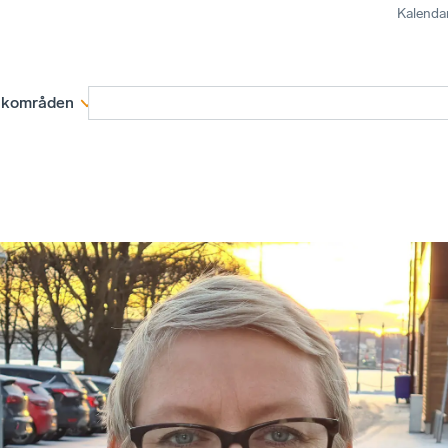
Kalenda
kområden
Medlemskap
Rapporter och remissva