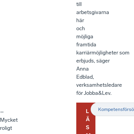
till
arbetsgivarna
här
och
möjliga
framtida
karriärmöjligheter som
erbjuds, säger
Anna
Edblad,
verksamhetsledare
för Jobba&Lev.
Kompetensförsö
L
–
Ä
Mycket
S
roligt