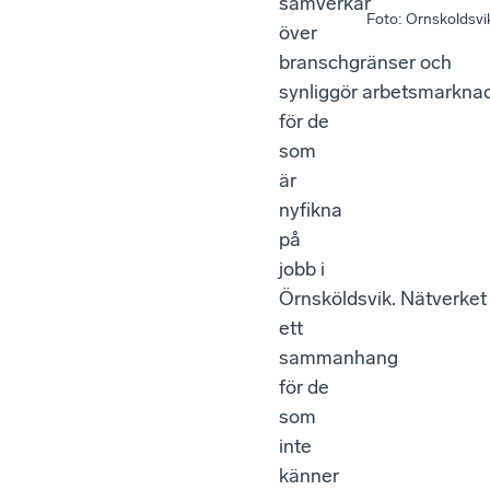
samverkar
Foto
:
Ornskoldsv
över
branschgränser och
synliggör arbetsmarkna
för de
som
är
nyfikna
på
jobb i
Örnsköldsvik. Nätverket
ett
sammanhang
för de
som
inte
känner