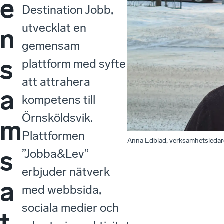
e
Destination Jobb,
utvecklat en
n
gemensam
s
plattform med syfte
att attrahera
a
kompetens till
Örnsköldsvik.
m
Plattformen
Anna Edblad, verksamhetsledar
s
”Jobba&Lev”
erbjuder nätverk
a
med webbsida,
sociala medier och
t