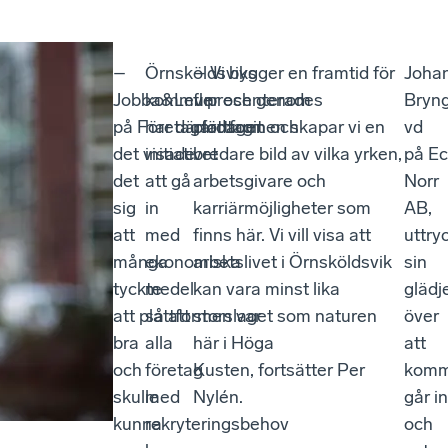
–
Örnsköldsviks
– Vi bygger en framtid för
Joha
Jobba&Lev presenterades
kommun
fler och genom
Bryng
på Företagardagen och
har därför tagit
plattformen skapar vi en
vd
det visade
initiativet
bredare bild av vilka yrken,
på Ec
det
att gå
arbetsgivare och
Norr
sig
in
karriärmöjligheter som
AB,
att
med
finns här. Vi vill visa att
uttry
många
ekonomiska
arbetslivet i Örnsköldsvik
sin
tyckte
medel
kan vara minst lika
glädj
att plattformen var
så att
storslaget som naturen
över
bra
alla
här i Höga
att
och
företag
Kusten, fortsätter Per
kom
skulle
med
Nylén.
går in
kunna
rekryteringsbehov
och