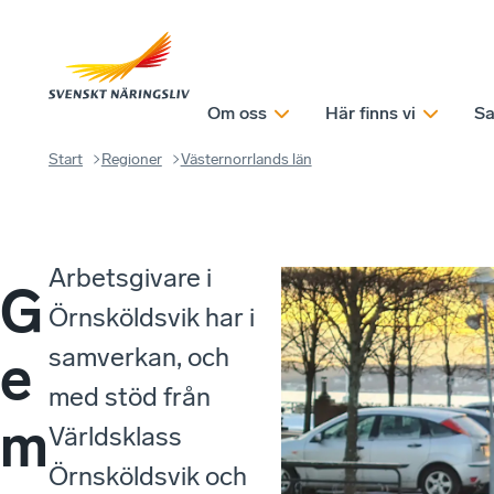
Om oss
Här finns vi
Sa
Start
Regioner
Västernorrlands län
Arbetsgivare i
G
Örnsköldsvik har i
samverkan, och
e
med stöd från
m
Världsklass
Örnsköldsvik och