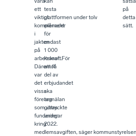
vara
kan
satsa
ett
testa
på
viktigt
plattformen under tolv
detta
komplement
månader
sätt.
i
för
jakten
endast
på
1 000
arbetskraft.
kronor. För
Däremot
att få
var
del av
det
erbjudandet
vissa
ska
företag
anmälan
som uttryckte
göras
funderingar
under
kring
2022.
medlemsavgiften, säger kommunstyrelse