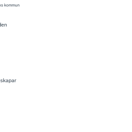
iks kommun
den
 skapar