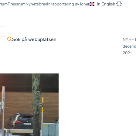
rium
Pressrum
Nyhetsbrev
Inrapportering av löner
In English
r
Sök på webbplatsen
NYHE
decem
2021