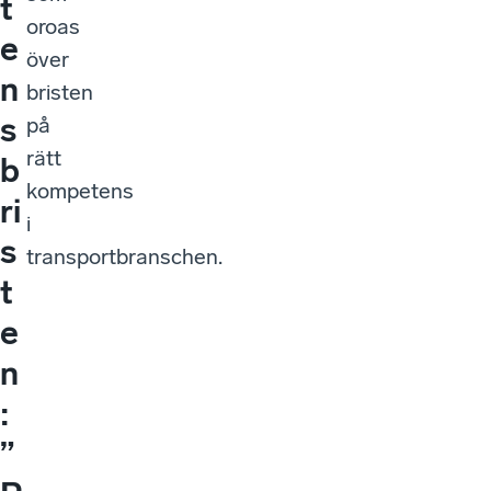
t
oroas
e
över
n
bristen
s
på
rätt
b
kompetens
ri
i
s
transportbranschen.
t
e
n
:
”