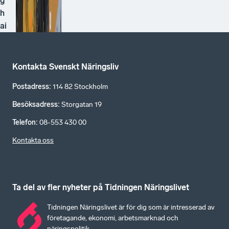
g
h
ai
Kontakta Svenskt Näringsliv
Postadress
:
114 82 Stockholm
Besöksadress
:
Storgatan 19
Telefon
:
08-553 430 00
Kontakta oss
Ta del av fler nyheter på Tidningen Näringslivet
Tidningen Näringslivet är för dig som är intresserad av
företagande, ekonomi, arbetsmarknad och
näringspolitik.