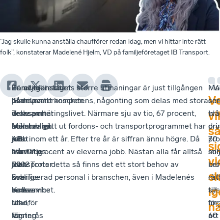
”Jag skulle kunna anställa chaufförer redan idag, men vi hittar inte rätt
folk”, konstaterar Madelené Hjelm, VD på familjeföretaget IB Transport.
Familjeföretaget
Företaget
-
En av branschens större utmaningar är just tillgången
- Vi
Ma
V
IB
bedriver
Transportbranschen
på relevant kompetens, någonting som delas med stora
om
ser
Transport
verksamhet
är
delar av näringslivet. Närmare sju av tio, 67 procent,
ida
två
vil
Mälardalen
inom
bokstavligt
som har gått ut fordons- och transportprogrammet har
dry
pri
sä
AB
allt
talat
jobb inom ett år. Efter tre år är siffran ännu högre. Då
70
pr
si
startades
från
livsviktig
har 77 procent av eleverna jobb. Nästan alla får alltså
mil
so
vi
2002
transporter
för
jobb. Trots detta så finns det ett stort behov av
kro
be
s
i
och
Sverige
kvalificerad personal i branschen, även i Madelenés
oc
rät
ig
Kolsva
budservice
som
verksamhet.
sys
till
utanför
till
land,
ung
för
n
Västerås
lagring
för
60
att