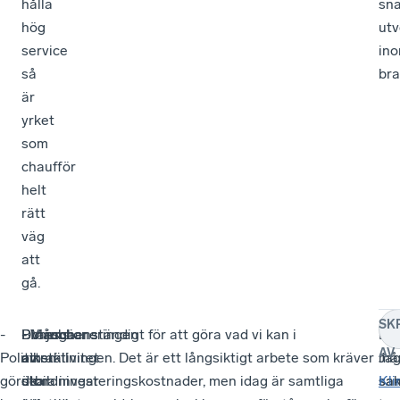
hålla
sn
hög
utv
service
in
så
bra
är
yrket
som
chaufför
helt
rätt
väg
att
gå.
SK
-
Dimensioneringen
- Många
Branschens
- Vi jobbar ständigt för att göra vad vi kan i
Eft
-
AV
Politiken
av
av
attraktivitet
omställningen. Det är ett långsiktigt arbete som kräver
må
Ja
gör
utbildningar
de
ökar
stora investeringskostnader, men idag är samtliga
sa
sa
Kli