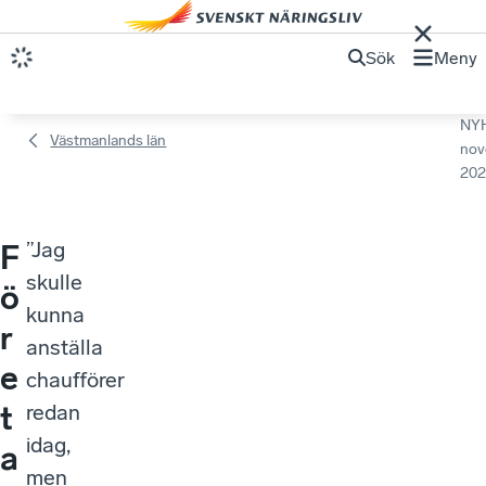
Sök
Meny
NY
Västmanlands län
nov
202
”Jag
F
skulle
ö
kunna
r
anställa
e
chaufförer
t
redan
idag,
a
men