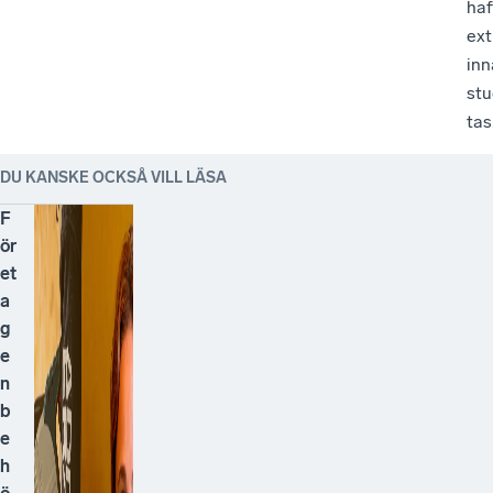
haf
ext
inn
st
tas
DU KANSKE OCKSÅ VILL LÄSA
F
ör
et
a
g
e
n
b
e
h