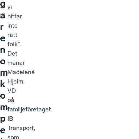
g
vi
a
hittar
r
inte
rätt
e
folk”.
n
Det
o
menar
m
Madelené
Hjelm,
k
VD
o
på
m
familjeföretaget
p
IB
Transport,
e
som