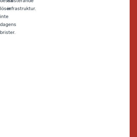
dessa
existerande
löser
infrastruktur.
inte
dagens
brister.