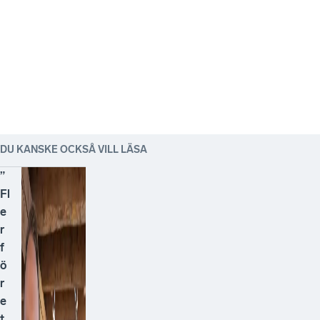
DU KANSKE OCKSÅ VILL LÄSA
”
Fl
e
r
f
ö
r
e
t