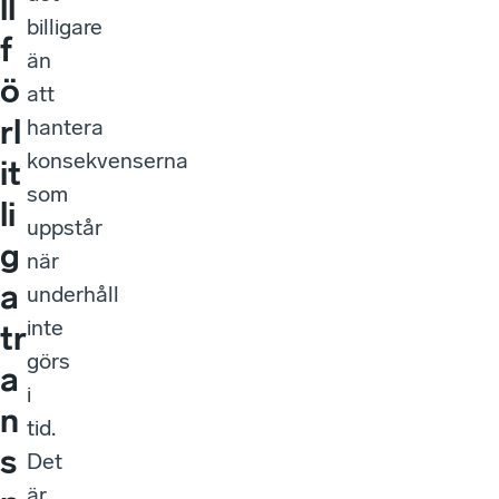
ll
billigare
f
än
ö
att
rl
hantera
konsekvenserna
it
som
li
uppstår
g
när
a
underhåll
inte
tr
görs
a
i
n
tid.
s
Det
är