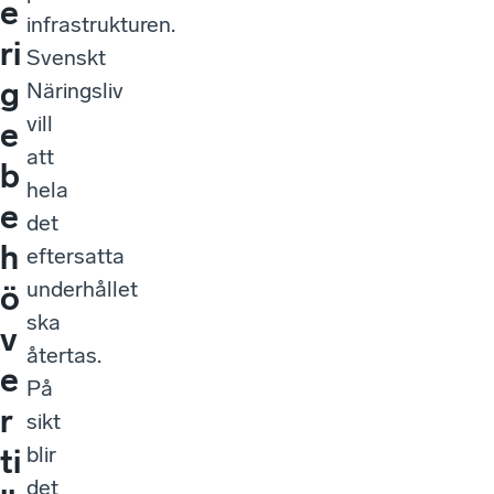
e
infrastrukturen.
ri
Svenskt
g
Näringsliv
vill
e
att
b
hela
e
det
h
eftersatta
underhållet
ö
ska
v
återtas.
e
På
r
sikt
blir
ti
det