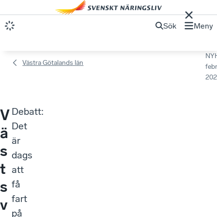
Sök
Meny
NY
Västra Götalands län
febr
202
Debatt:
V
Det
ä
är
s
dags
t
att
s
få
fart
v
på