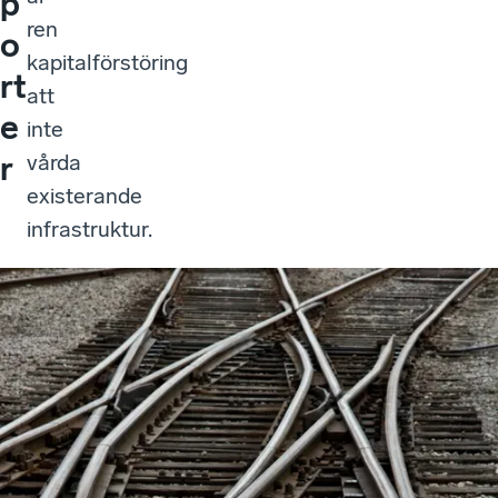
p
ren
o
kapitalförstöring
rt
att
e
inte
r
vårda
existerande
infrastruktur.