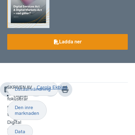
Ladda ner
Carola Ekblad
SKRIVEN AV
Dataanvändning
Rapporten
Digital
fokuserar
Services
på
Den inre
Act
marknaden
the
är
Digital
tänkt
Services
Data
att