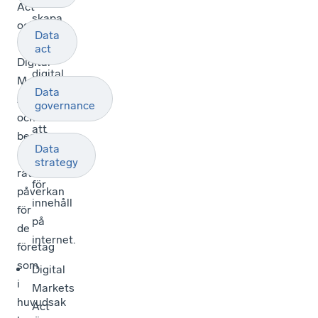
Act
skapa
och
Data
en
the
act
säkrare
Digital
digital
Markets
miljö
Data
Act
governance
genom
och
att
beskriver
reglera
Data
respektive
strategy
ansvar
rättsakts
för
påverkan
innehåll
för
på
de
internet.
företag
som
Digital
i
Markets
huvudsak
Act