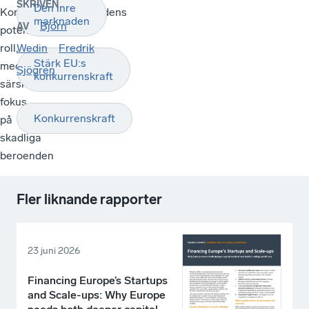
SKRIVEN
Den inre
Konkurrenskraftsfondens
marknaden
Björn
AV
potentiella
roll,
Wedin
Fredrik
Stärk EU:s
med
Sjögren
konkurrenskraft
särskilt
fokus
Konkurrenskraft
på
skadliga
beroenden
Fler liknande rapporter
23 juni 2026
Financing Europe’s Startups
and Scale-ups: Why Europe