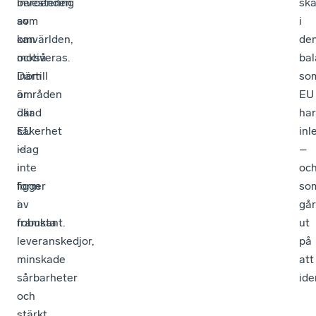
investering
beroenden
sk
som
av
i
kan
omvärlden,
de
motiveras.
också
ba
Därtill
inom
so
är
områden
EU
ökad
där
har
säkerhet
EU
inl
–
idag
–
i
inte
oc
form
ligger
so
av
i
går
robusta
framkant.
ut
leveranskedjor,
på
minskade
att
sårbarheter
ide
och
stärkt