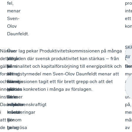
fel,
pro
menar
int
Sven-
ett
Olov
kon
Daunfeldt.
SK
När
–
Han
–
Över lag pekar Produktivitetskommissionen på många
–
AV
det
Idag
pekar
Vill
områden där svensk produktivitet kan stärkas – från
De
gäller
finns
på
vi
kriminalitet och kapitalförsörjning till energipolitik och
fin
Be
forskning
ett
att
att
klimatstyrmedel men Sven-Olov Daunfeldt menar att
my
och
tak
Irland
Sverige
kommissionen tagit ett för brett grepp och att det
att
innovation
på
lyckats
ska
saknas konkretion i många av förslagen.
skr
instämmer
36
locka
vara
un
Daunfeldt
miljoner
enorma
konkurrenskraftigt
på,
i
kronor.
investeringar
måste
me
att
För
genom
vi
må
de
bolag
generösa
ta
av