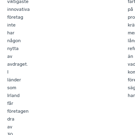
viktigaste
far
innovativa
på
företag
pro
inte
krä
har
me
någon
lå
nytta
ref
av
än
avdraget.
va
I
ko
länder
för
som
sä
Irland
han
får
företagen
dra
av
30