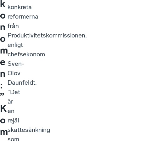
k
konkreta
o
reformerna
n
från
Produktivitetskommissionen,
o
enligt
m
chefsekonom
e
Sven-
n
Olov
Daunfeldt.
:
”Det
”
är
K
en
o
rejäl
skattesänkning
m
som