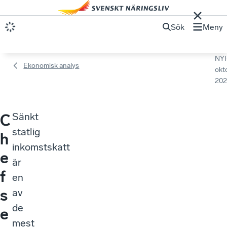
Sök
Meny
NY
Ekonomisk analys
okt
202
Sänkt
C
statlig
h
inkomstskatt
e
är
f
en
s
av
de
e
mest