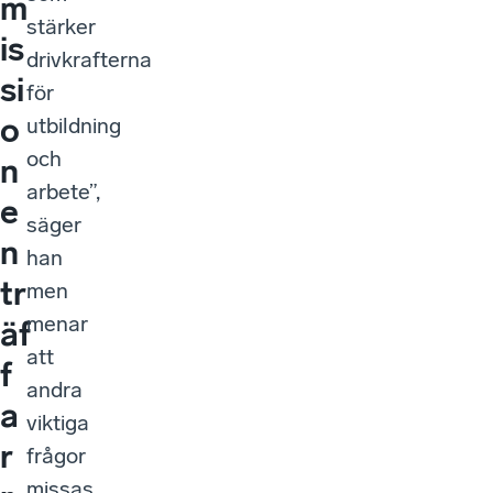
m
stärker
is
drivkrafterna
si
för
o
utbildning
och
n
arbete”,
e
säger
n
han
tr
men
menar
äf
att
f
andra
a
viktiga
r
frågor
missas.