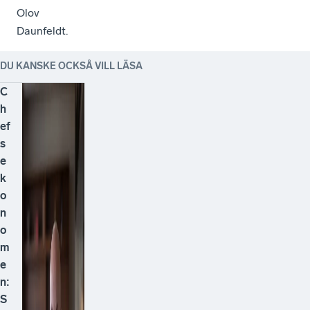
Olov
Daunfeldt.
DU KANSKE OCKSÅ VILL LÄSA
C
h
ef
s
e
k
o
n
o
m
e
n:
S