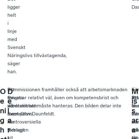
ligger
Dau
helt
i
linje
med
Svenskt
Näringslivs tillväxtagenda,
säger
han.
Ett
–
Kommissionen framhåller också att arbetsmarknaden
–
Fö
–
O
D
M
av
Privata
fungerar relativt väl, även om kompetensbrist och
Att
att
Pri
e
e
is
de
vårdcentraler
arbetslöshet måste hanteras. Den bilden delar inte
bes
få
lev
ni
l
s
mest
exempelvis
Sven-Olov Daunfeldt.
ar
fler
av
g
a
ar
kontroversiella
har
so
i
mat
h
r
a
förslagen
bidragit
väl
arb
må
i
till
fu
vill
få