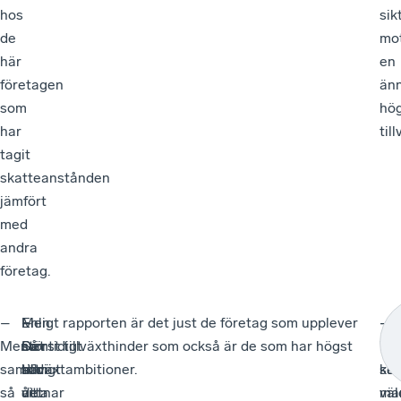
hos
sik
de
mo
här
en
företagen
än
som
hö
har
till
tagit
skatteanstånden
jämfört
med
andra
företag.
–
–
Men
–
Enligt rapporten är det just de företag som upplever
–
–
Men
Så
samtidigt
Det
störst tillväxthinder som också är de som har högst
Vi
Då
samtidigt
att
som
här
tillväxtambitioner.
ser
ka
så
det
åtta
vittnar
väl
ma