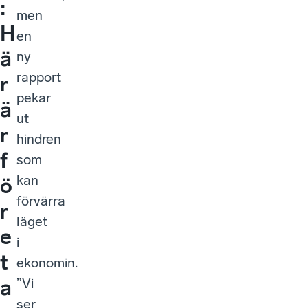
:
men
H
en
ä
ny
rapport
r
pekar
ä
ut
r
hindren
f
som
kan
ö
förvärra
r
läget
e
i
t
ekonomin.
”Vi
a
ser