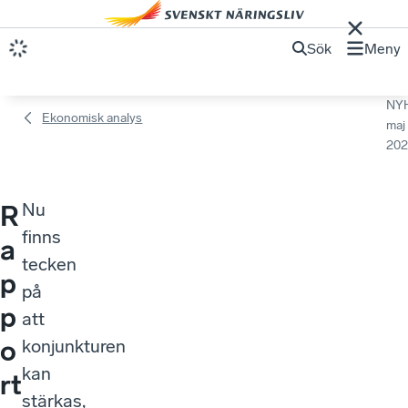
Sök
Meny
NY
Ekonomisk analys
maj
202
Nu
R
finns
a
tecken
p
på
p
att
o
konjunkturen
kan
rt
stärkas,