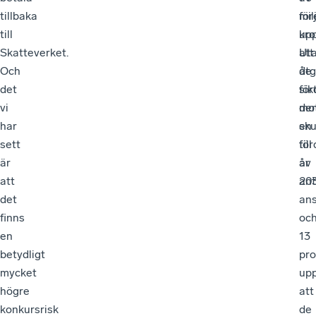
tillbaka
mil
för
till
kro
up
Skatteverket.
Ut
att
Och
åtg
de
det
för
sik
vi
de
mo
har
sku
en
sett
till
för
är
år
av
att
203
ant
det
ans
finns
oc
en
13
betydligt
pro
mycket
up
högre
att
konkursrisk
de