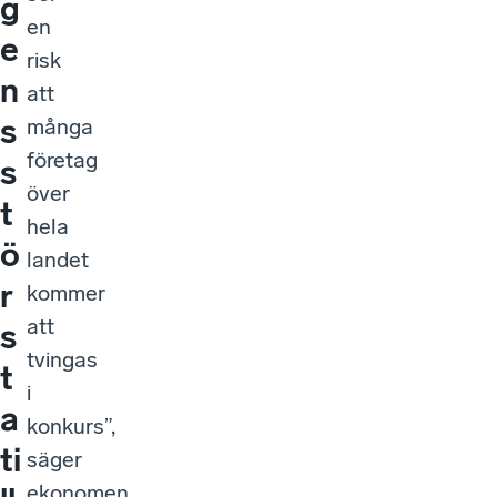
g
en
e
risk
n
att
s
många
företag
s
över
t
hela
ö
landet
r
kommer
att
s
tvingas
t
i
a
konkurs”,
ti
säger
ekonomen