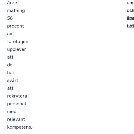
årets
un
ans
mätning.
oc
ut
56
äv
sna
procent
utr
tvä
av
företagen
upplever
att
de
har
svårt
att
rekrytera
personal
med
relevant
kompetens.