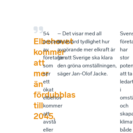
54
– Det visar med all
Sven
Elbehovet
procent
önskvärd tydlighet hur
föret
av
avgörande mer elkraft är
har
kommer
företagen
för att Sverige ska klara
stor
att
som
den gröna omställningen,
poten
mer
ser
säger Jan-Olof Jacke.
att ta
ett
ledar
än
ökat
i
fördubblas
elbehov
omstä
till
kommer
och
att
skap
2045.
avstå
klima
eller
både