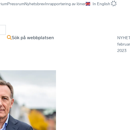
rium
Pressrum
Nyhetsbrev
Inrapportering av löner
In English
r
Sök på webbplatsen
NYHE
februar
2023