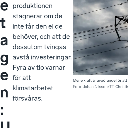
e
produktionen
stagnerar om de
t
inte får den el de
a
behöver, och att de
dessutom tvingas
g
avstå investeringar.
Fyra av tio varnar
e
för att
Mer elkraft är avgörande för at
n
klimatarbetet
Foto
:
Johan Nilsson/TT, Christ
försvåras.
:
U