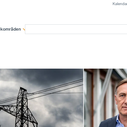
Kalenda
kområden
Medlemskap
Rapporter och remissva