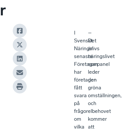
r
I
–
Svenskt
Det
Näringslivs
är
senaste
näringslivet
Företagarpanel
som
har
leder
företagen
den
fått
gröna
svara
omställningen,
på
och
frågor
elbehovet
om
kommer
vilka
att