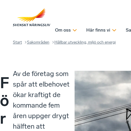
Om oss
Här finns vi
Sa
Start
Sakområden
Hållbar utveckling, miljö och energi
Av de företag som
F
spår att elbehovet
ökar kraftigt de
ö
kommande fem
r
åren uppger drygt
hälften att