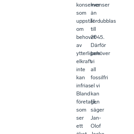
konsekvenser
mer
som
än
uppstår
fördubblas
om
till
behovet
2045.
av
Därför
ytterligare
behöver
elkraft
vi
inte
all
kan
fossilfri
infrias.
el vi
Bland
kan
företagen
få,
som
säger
ser
Jan-
ett
Olof