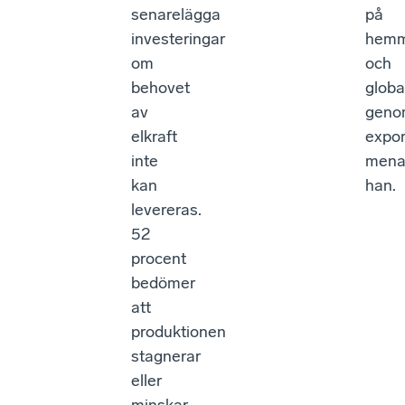
senarelägga
på
investeringar
hemm
om
och
behovet
globa
av
geno
elkraft
expor
inte
mena
kan
han.
levereras.
52
procent
bedömer
att
produktionen
stagnerar
eller