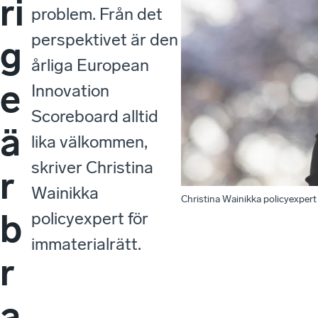
ri
problem. Från det
perspektivet är den
g
årliga European
e
Innovation
Scoreboard alltid
ä
lika välkommen,
skriver Christina
r
Wainikka
Christina Wainikka policyexpert 
b
policyexpert för
immaterialrätt.
r
a