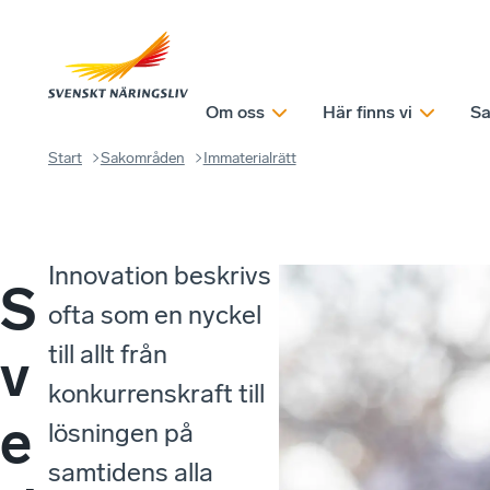
Om oss
Här finns vi
Sa
Start
Sakområden
Immaterialrätt
Innovation beskrivs
S
ofta som en nyckel
till allt från
v
konkurrenskraft till
e
lösningen på
samtidens alla