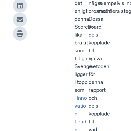
det
några
exempelvis ind
enligt
orosmoln.
med flera steg
denna
Dessa
Scoreboard
är
lika
dels
bra ut
kopplade
som
till
tidigare.
själva
Sverige
metoden
ligger
för
i topp
denna
som
rapport
”Inno
och
vatio
dels
n
kopplade
Lead
till
er
”.
vad