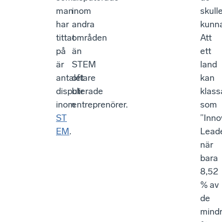
man
inom
skull
har
andra
kunn
tittat
områden
Att
på
än
ett
är
STEM
land
antalet
oftare
kan
disputerade
blir
klass
inom
entreprenörer.
som
ST
”Inno
EM
.
Lead
när
bara
8,52
% av
de
mind