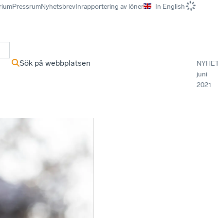
rium
Pressrum
Nyhetsbrev
Inrapportering av löner
In English
r
Sök på webbplatsen
NYHE
juni
2021