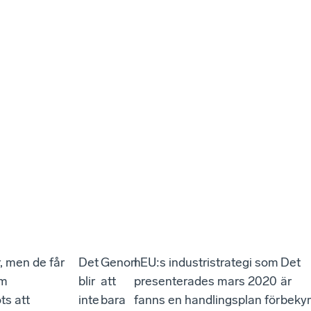
, men de får
Det
Genom
I EU:s industristrategi som
Det
am
blir
att
presenterades mars 2020
är
ts att
inte
bara
fanns en handlingsplan för
beky