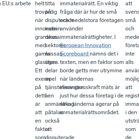
m EU:s arbete
helt
titta
immaterialrätt. En viktig
att
trovärdig
på
fråga där är hur de små
sven
när
disputerade
och medelstora företagen
små
innovation
inom
använder
och
granskas
dessa
immaterialrättigheter. I
mede
med
sektorer
European Innovation
föret
gamla
missas
Scoreboard
nämns det i
inte
glasögon.
stora
texten, men en faktor som
alls
Ett
delar
borde getts mer utrymme
anvä
exempel
av
när ländernas
möjli
på
tjänstefieringen.
innovationskraft mäts är
att
detta
I en
just hur dessa företag i de
regis
är
anmärkning
olika länderna agerar på
immat
att
påtalas
immaterialrättsområdet.
i den
en
också
utstr
faktor
att
som
som
disputerade
de