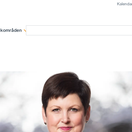
Kalenda
kområden
Medlemskap
Rapporter och remissva