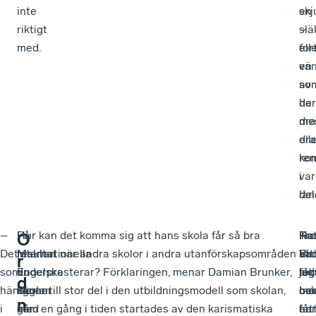
inte
skj
en
riktigt
–
slä
med.
for
ell
en
vä
av
so
de
har
me
dr
dr
ell
ko
ren
i
var
lan
del
–
–
På
Hur kan det komma sig att hans skola får så bra
Tro
Kat
Ho
–
O
Det
Makten
Internationella
resultat när andra skolor i andra utanförskapsområden
att
Bir
har
Va
r
som
du
Engelska
underpresterar? Förklaringen, menar Damian Brunker,
sko
led
följ
jag
d
händer
känner
Skolan
ligger till stor del i den utbildningsmodell som skolan,
bev
oc
me
har
n
i
med
går
som en gång i tiden startades av den karismatiska
har
en
i
fåt