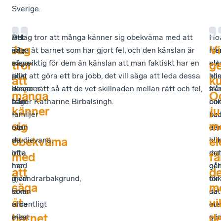
Sverige.
Det
Att
– Jag tror att många känner sig obekväma med att
Ho
–
Jag
Vi
är
inte
säga åt barnet som har gjort fel, och den känslan är
me
Nä
elever
säga
mer viktig för dem än känslan att man faktiskt har en
att
ele
tror
g
som
till
plikt att göra ett bra jobb, det vill säga att leda dessa
all
ko
att
k
kommer
dessa
elever rätt så att de vet skillnaden mellan rätt och fel,
sko
frå
många
O
från
barn
säger Katharine Birbalsingh.
bo
oli
känner
ju
familjer
–
be
kul
sig
m
utan
om
eft
har
obekväma
el
studievana,
de
hur
oli
ofta
inte
det
mat
med
få
med
har
går
oc
att
d
invandrarbakgrund,
gjort
för
oli
säga
m
som
läxan
de
sät
åt
vil
allra
ordentligt
ele
att
barnet
d
mest
eller
so
gö