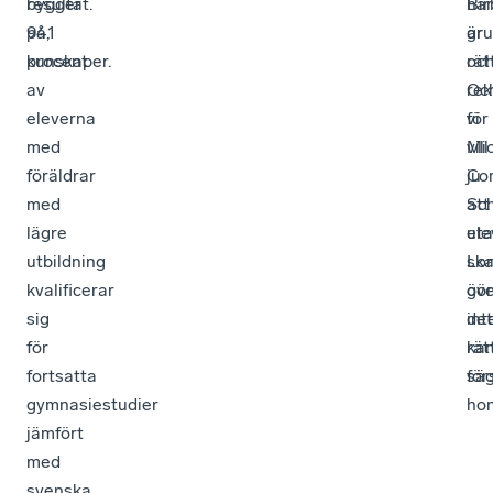
bygger
resultat.
Bir
här
på
94,1
gr
är
kunskaper.
procent
oc
rätt
av
rek
Oc
eleverna
för
vi
med
Mi
vill
föräldrar
Co
ju
med
Sc
att
lägre
uta
ele
utbildning
Lo
sk
kvalificerar
öv
gör
sig
int
det
för
ka
rät
fortsatta
för
sä
gymnasiestudier
hon
jämfört
med
svenska