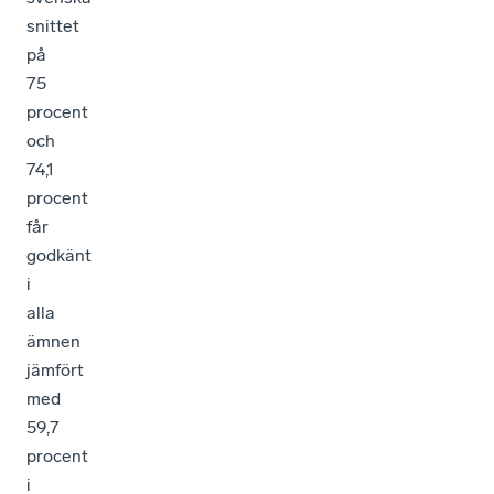
snittet
på
75
procent
och
74,1
procent
får
godkänt
i
alla
ämnen
jämfört
med
59,7
procent
i