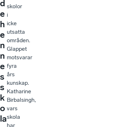
d
skolor
e
i
h
icke
utsatta
e
områden.
n
Glappet
n
motsvarar
e
fyra
års
s
kunskap.
s
Katharine
k
Birbalsingh,
o
vars
skola
la
har