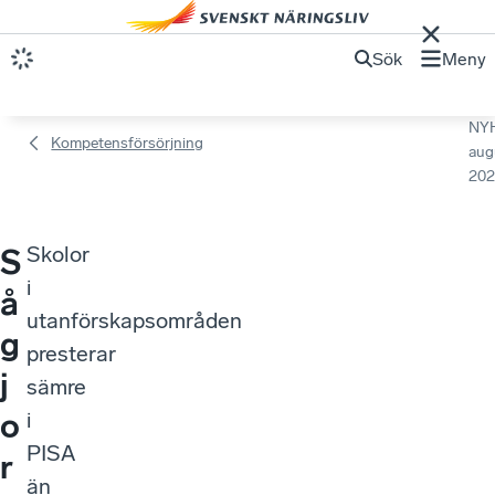
Sök
Meny
NY
Kompetensförsörjning
aug
202
Skolor
S
i
å
utanförskapsområden
g
presterar
j
sämre
o
i
PISA
r
än