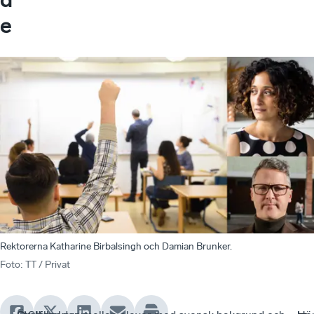
e
Rektorerna Katharine Birbalsingh och Damian Brunker.
Foto
:
TT / Privat