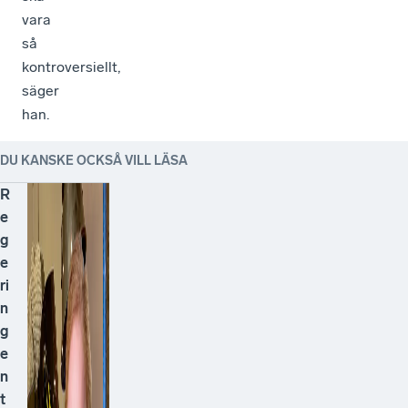
vara
så
kontroversiellt,
säger
han.
DU KANSKE OCKSÅ VILL LÄSA
R
e
g
e
ri
n
g
e
n
t