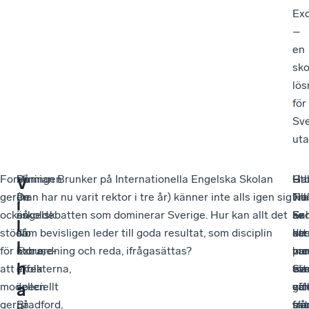
Ex
–
en
sko
lös
för
Sve
uta
Forskningen
–
På
Damian Brunker på Internationella Engelska Skolan
Ha
–
Utb
Gab
V
ger
De
en
(han har nu varit rektor i tre år) känner inte alls igen sig
vill
Tra
No
Hel
i
också
är
engelsk
i skoldebatten som dominerar Sverige. Hur kan allt det
se
är
Ex
Sa
l
stöd
så
No
som bevisligen leder till goda resultat, som disciplin
att
de
ka
bes
l
för
stora,
Excuse-
och ordning och reda, ifrågasättas?
me
pro
var
hur
h
att
effekterna,
skola
tra
vän
ett
Sve
modellen
speciellt
i
vär
oc
eff
gic
a
ger
på
Bradford,
sk
tra
sät
frå