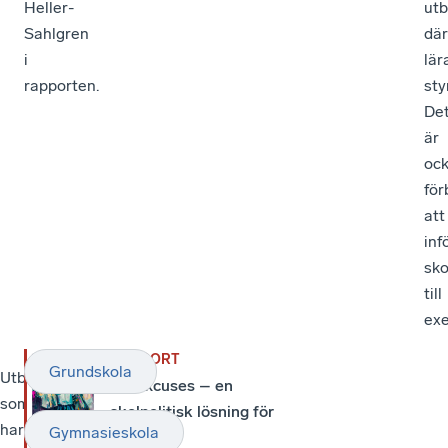
Heller-
utb
Sahlgren
där
i
lär
rapporten.
styr
De
är
oc
för
att
inf
sko
till
exe
RAPPORT
Grundskola
Utbildningsmodellen
–
No Excuses – en
som
Men
skolpolitisk lösning för
har
även
Gymnasieskola
Sveriges