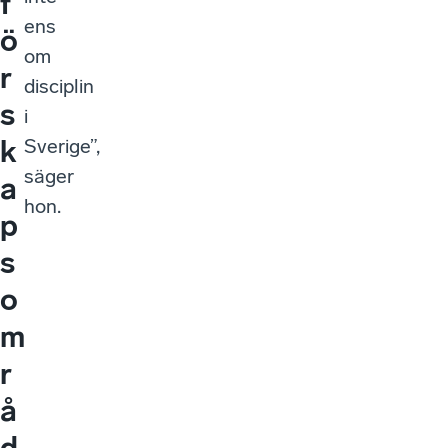
f
ens
ö
om
r
disciplin
s
i
k
Sverige”,
säger
a
hon.
p
s
o
m
r
å
d