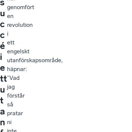
s
genomfört
u
en
c
revolution
c
i
ett
é
engelskt
i
utanförskapsområde,
e
häpnar:
tt
”Vad
jag
u
förstår
t
så
a
pratar
n
ni
inte