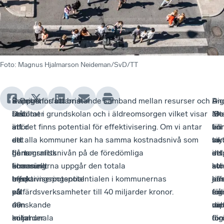
Foto
:
Magnus Hjalmarson Neideman/SvD/TT
Sverige
–
Rapportförfattarna
– Det finns ett bristande samband mellan resurser och
An
–
Dig
–
står
Det
bedömer
resultat i grundskolan och i äldreomsorgen vilket visar
Mo
De
är
St
inför
är
att
att det finns potential för effektivisering. Om vi antar
vill
fin
en
bör
en
ett
det
att alla kommuner kan ha samma kostnadsnivå som
se
my
vik
ta
demografisk
hårt
finns
genomsnittsnivån på de föredömliga
att
ins
del
ett
utmaning
finansiellt
en
kommunerna uppgår den totala
ko
att
av
stö
med
tryck
besparingspotential
effektiviseringspotentialen i kommunernas
jäm
hä
eff
an
ett
på
på
välfärdsverksamheter till 40 miljarder kronor.
sig
frå
enl
för
minskande
den
40
me
de
rap
väl
antal
kommunala
miljarder
för
för
dig