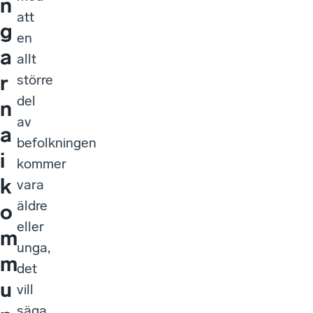
n
att
g
en
a
allt
r
större
del
n
av
a
befolkningen
i
kommer
k
vara
äldre
o
eller
m
unga,
m
det
u
vill
säga