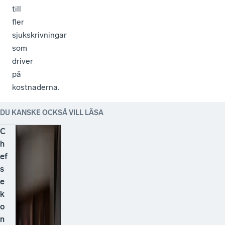
till
fler
sjukskrivningar
som
driver
på
kostnaderna.
DU KANSKE OCKSÅ VILL LÄSA
C
h
ef
s
e
k
o
n