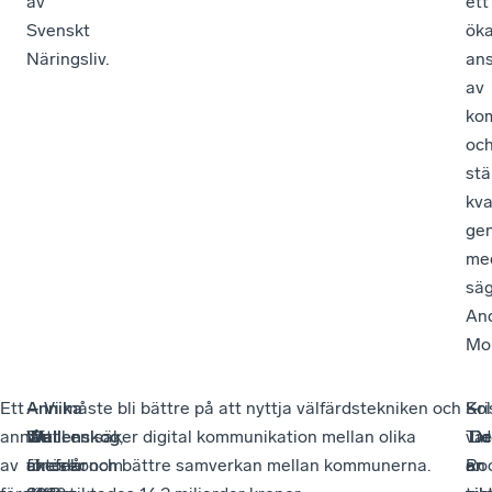
av
ett
Svenskt
öka
Näringsliv.
an
av
ko
oc
stä
kva
ge
me
sä
An
Mor
Ett
–
Annika
–
– Vi måste bli bättre på att nyttja välfärdstekniken och
So
–
Kri
–
annat
Vi
Wallenskog
Det
få till en säker digital kommunikation mellan olika
,
var
De
Tid
De
av
föreslår
chefekonom
är
aktörer och bättre samverkan mellan kommunerna.
en
är
Ro
är