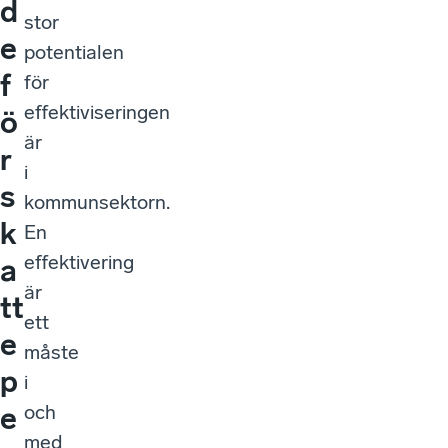
d
stor
e
potentialen
f
för
effektiviseringen
ö
är
r
i
s
kommunsektorn.
k
En
effektivering
a
är
tt
ett
e
måste
p
i
och
e
med