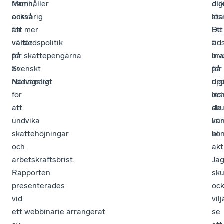
framhåller
Morin,
dig
oli
också
ansvarig
lös
sta
att mer
för
De
Ett
värde
välfärdspolitik
är
tid
för skattepengarna
på
bra
inv
är
Svenskt
på
för
nödvändigt
Näringsliv.
up
dig
för
oc
lös
att
de
sku
undvika
vär
ku
skattehöjningar
kon
bli
och
akt
arbetskraftsbrist.
Ja
Rapporten
sku
presenterades
oc
vid
vilj
ett webbinarie arrangerat
se