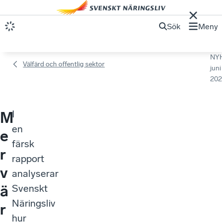
Sök
Meny
NY
Välfärd och offentlig sektor
juni
202
I
M
en
e
färsk
r
rapport
v
analyserar
ä
Svenskt
Näringsliv
r
hur