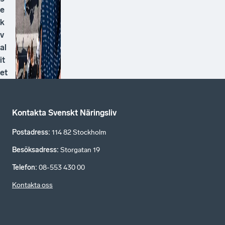
e
k
v
al
it
et
Kontakta Svenskt Näringsliv
Postadress
:
114 82 Stockholm
Besöksadress
:
Storgatan 19
Telefon
:
08-553 430 00
Kontakta oss