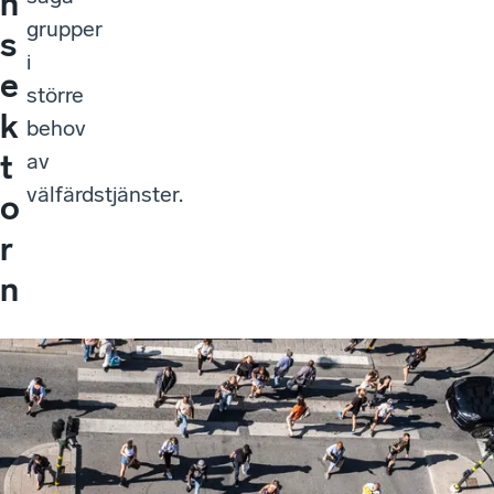
n
grupper
s
i
e
större
k
behov
t
av
välfärdstjänster.
o
r
n