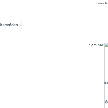
Kalenda
kområden
Medlemskap
Rapporter och remissva
Seminariu