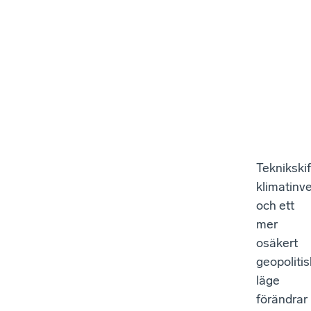
Teknikskif
klimatinv
och ett
mer
osäkert
geopolitis
läge
förändrar