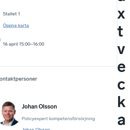
x
Stallet 1
t
Öppna karta
v
16 april 15:00–16:00
e
c
ontaktpersoner
k
Johan Olsson
a
Policyexpert kompetensförsörjning
Johan Olsson