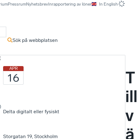
rium
Pressrum
Nyhetsbrev
Inrapportering av löner
In English
r
Sök på webbplatsen
m
APR
T
16
ill
v
Delta digitalt eller fysiskt
ä
Storgatan 19, Stockholm