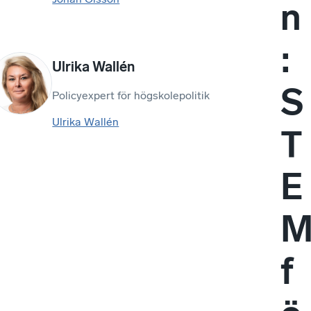
n
:
Ulrika Wallén
S
Policyexpert för högskolepolitik
Ulrika Wallén
T
E
f