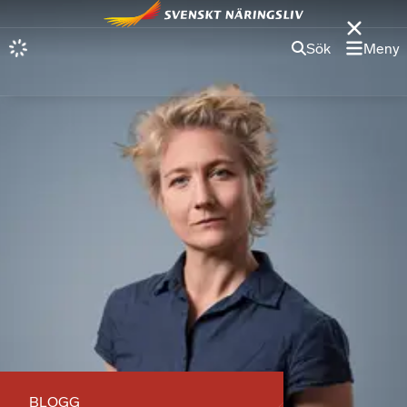
Sök
Meny
BLOGG