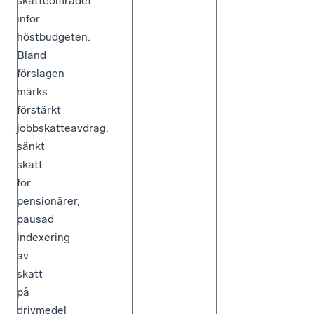
skatteområdet
inför
höstbudgeten.
Bland
förslagen
märks
förstärkt
jobbskatteavdrag,
sänkt
skatt
för
pensionärer,
pausad
indexering
av
skatt
på
drivmedel