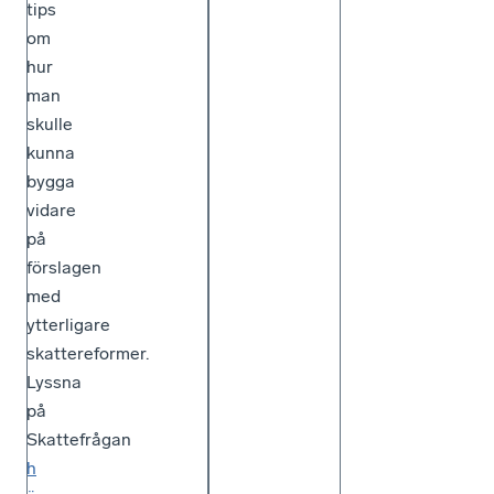
tips
om
hur
man
skulle
kunna
bygga
vidare
på
förslagen
med
ytterligare
skattereformer.
Lyssna
på
Skattefrågan
h