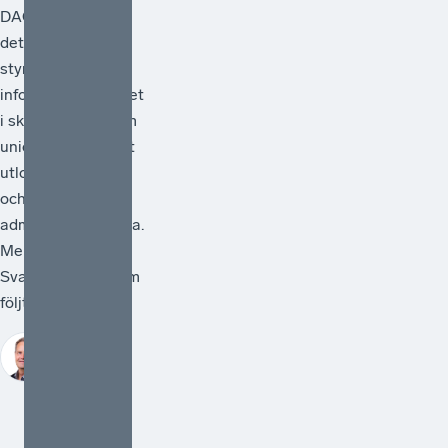
DAC-direktivet –
det regelverk som
styr
informationsutbytet
i skattefrågor inom
unionen. Förslaget
utlovar förenkling
och minskad
administrativ börda.
Men räcker det?
Svaret, för den som
följt debatt...
Johan
Hörberg