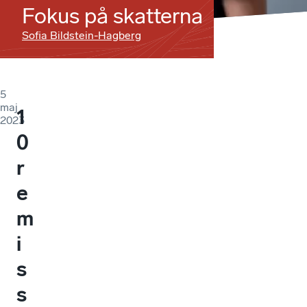
Fokus på skatterna
Sofia Bildstein-Hagberg
5
maj
1
2023
0
r
e
m
i
s
s