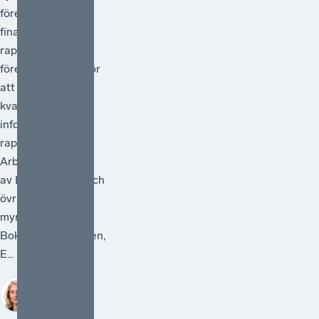
företagens
finansiella
rapportering och
föreslå åtgärder för
att förstärka
kvaliteten i den
information som
rapporteras.
Arbetet ska ledas
av Bolagsverket och
övriga deltagande
myndigheter är
Bokföringsnämnden,
E...
Sofia
Bildstein-
Hagberg