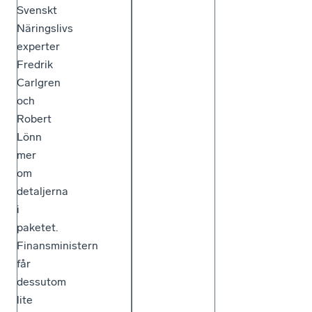
Svenskt
Näringslivs
experter
Fredrik
Carlgren
och
Robert
Lönn
mer
om
detaljerna
i
paketet.
Finansministern
får
dessutom
lite