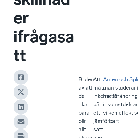
er
ifrågasa
tt
Bilden
Att
Auten och Spl
av att
mäta
man studerar 
de
inkomster
hur förändring
rika
på
inkomstdeklar
bara
ett
vilken effekt 
blir
jämförbart
allt
sätt
rikare
över