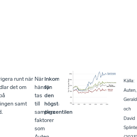
igera runt när
När
Inkomstandelar
Källa:
dlar det om
hänsyn
för
Auten,
 på
tas
den
Gerald
ningen samt
till
högsta
och
d.
samtliga
percentilen
David
faktorer
Splinte
som
Auten
(2023)