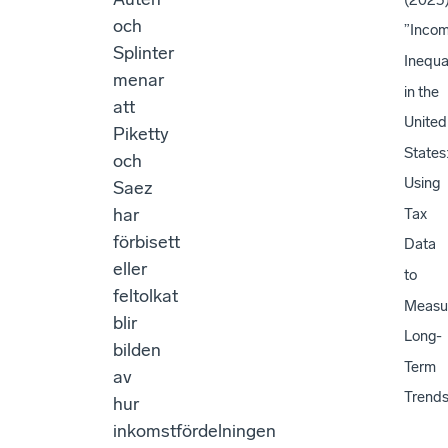
och
”Inco
Splinter
Inequa
menar
in the
att
United
Piketty
States
och
Using
Saez
har
Tax
förbisett
Data
eller
to
feltolkat
Measu
blir
Long-
bilden
Term
av
Trends
hur
inkomstfördelningen