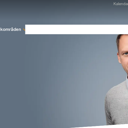
Kalenda
kområden
Medlemskap
Rapporter och remissva