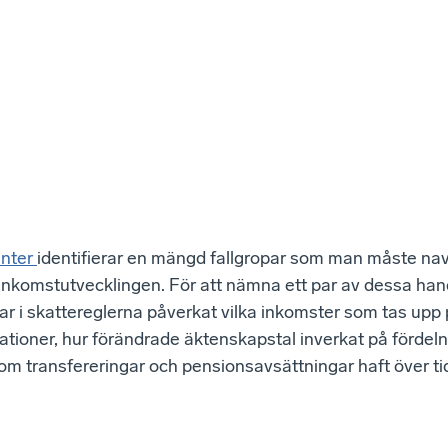
inter
identifierar en mängd fallgropar som man måste nav
inkomstutvecklingen. För att nämna ett par av dessa han
ar i skattereglerna påverkat vilka inkomster som tas upp
ationer, hur förändrade äktenskapstal inverkat på fördel
som transfereringar och pensionsavsättningar haft över ti