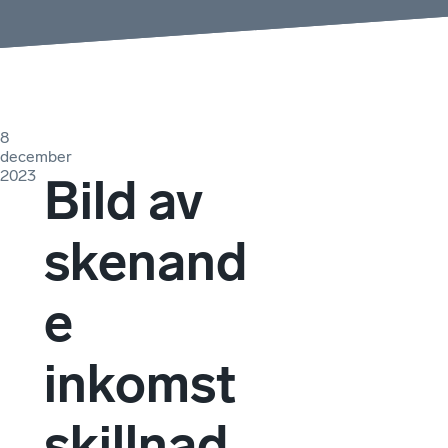
8
december
2023
Bild av
skenand
e
inkomst
skillnad