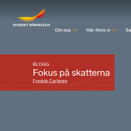
Om oss
Här finns vi
Sa
BLOGG
Fokus på skatterna
Fredrik Carlgren