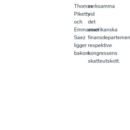
Thomas
verksamma
Piketty
vid
och
det
Emmanuel
amerikanska
Saez
finansdepartemen
ligger
respektive
bakom.
kongressens
skatteutskott.