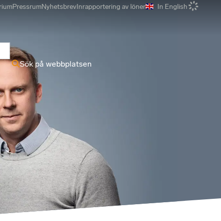
rium
Pressrum
Nyhetsbrev
Inrapportering av löner
In English
r
Sök på webbplatsen