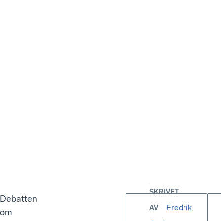
SKRIVET
Debatten
Fredrik
AV
om