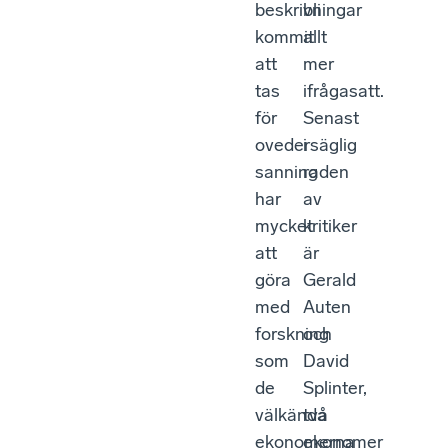
beskrivningar
bli
kommit
allt
att
mer
tas
ifrågasatt.
för
Senast
ovedersäglig
i
sanning
raden
har
av
mycket
kritiker
att
är
göra
Gerald
med
Auten
forskning
och
som
David
de
Splinter,
välkända
två
ekonomerna
ekonomer