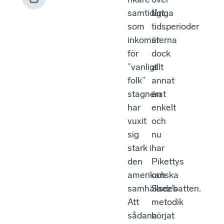
samtidigt
långa
som
tidsperioder
inkomsterna
är
för
dock
”vanligt
allt
folk”
annat
stagnerat
än
har
enkelt
vuxit
och
sig
nu
stark i
har
den
Pikettys
amerikanska
och
samhällsdebatten.
Saez’s
Att
metodik
sådana
börjat