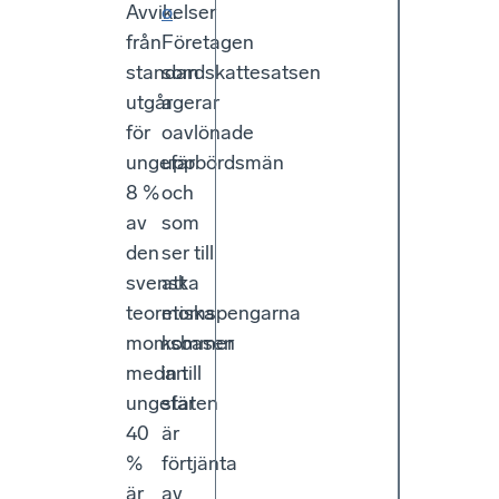
Avvikelser
o
.
från
Företagen
standardskattesatsen
som
utgår
agerar
för
oavlönade
ungefär
uppbördsmän
8 %
och
av
som
den
ser till
svenska
att
teoretiska
momspengarna
momsbasen
kommer
medan
in till
ungefär
staten
40
är
%
förtjänta
är
av