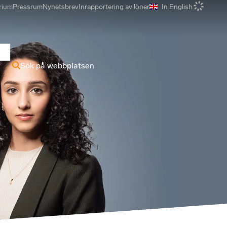
rium
Pressrum
Nyhetsbrev
Inrapportering av löner
In English
r
Sök på webbplatsen