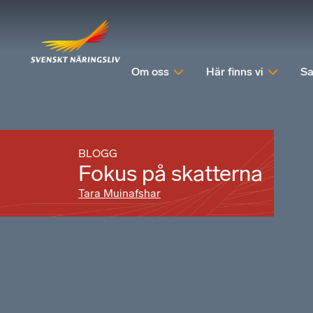
Om oss
Här finns vi
Sa
BLOGG
Fokus på skatterna
Tara Muinafshar