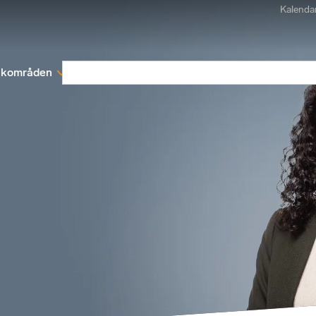
Kalenda
kområden
Medlemskap
Rapporter och remissva