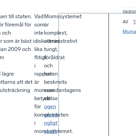
SKRIV
 till staten.
Vad
Momssystemet
T
AV
r föremål för
som
är
Muina
s och
inte
komplext,
r som är bäst i
diskuteras
administrativt
ellan 2009 och
lika
tungt,
om
flitigt
föråldrat
i
och
 lägre
rapporten
har
ttarna att det
är
beskrivits
 utsträckning
momsundantagens
som
betydelse
ett
för
ogen
komplexiteten
omträ
i
ngligt
momssystemet.
skatb