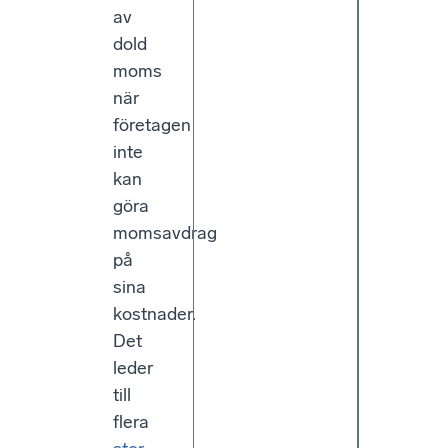
av
dold
moms
när
företagen
inte
kan
göra
momsavdrag
på
sina
kostnader.
Det
leder
till
flera