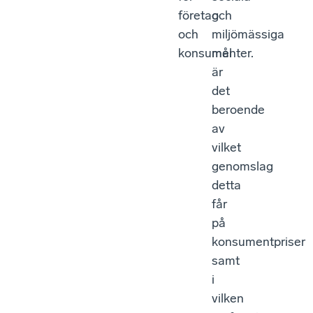
företag
och
och
miljömässiga
konsumenter.
mål
är
det
beroende
av
vilket
genomslag
detta
får
på
konsumentpriser
samt
i
vilken