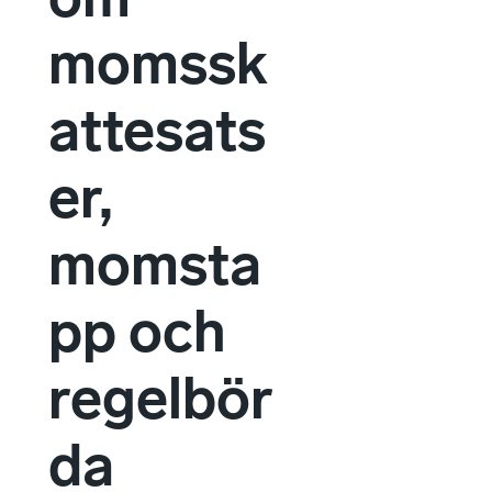
momssk
attesats
er,
momsta
pp och
regelbör
da