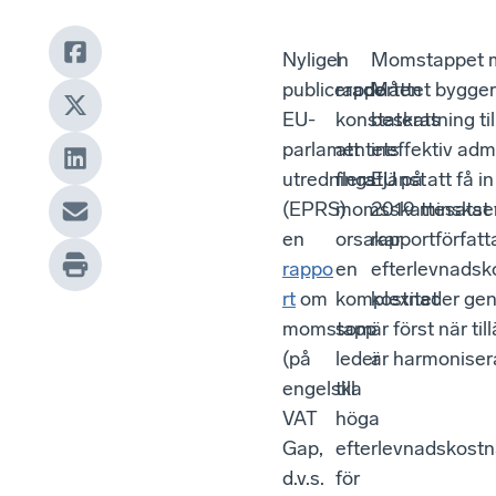
Nyligen
I
Momstappet mä
publicerade
rapporten
Måttet bygger 
EU-
konstateras
beskattning ti
parlamentets
att
ineffektiv admi
utredningstjänst
flera
EU på att få i
(EPRS)
momsskattesatse
2019 minskat 
en
orsakar
rapportförfat
rappo
en
efterlevnadsko
rt
om
komplexitet
kostnader gen
momstapp
som
är först när t
(på
leder
är harmoniser
engelska
till
VAT
höga
Gap,
efterlevnadskost
d.v.s.
för