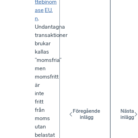
tteb
inom
ase
EU.
n
.
Undantagna
transaktioner
brukar
kallas
”momsfria”
men
momsfritt
är
inte
fritt
från
Föregående
Nästa
inlägg
inlägg
moms
utan
belastat