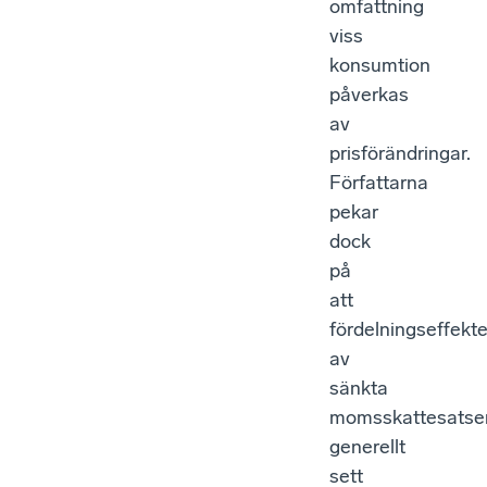
omfattning
viss
konsumtion
påverkas
av
prisförändringar.
Författarna
pekar
dock
på
att
fördelningseffekt
av
sänkta
momsskattesatse
generellt
sett