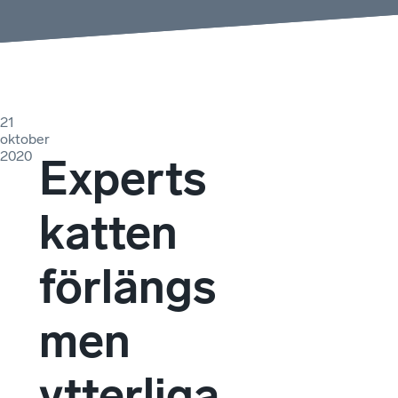
21
oktober
2020
Experts
katten
förlängs
men
ytterliga