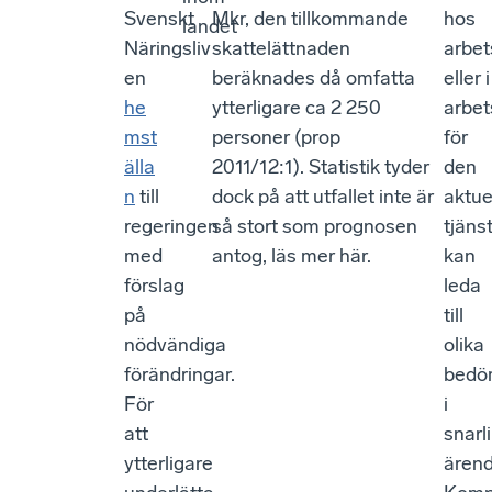
Svenskt
Mkr, den tillkommande
hos
landet
Näringsliv
skattelättnaden
arbet
en
beräknades då omfatta
eller i
he
ytterligare ca 2 250
arbet
mst
personer (prop
för
älla
2011/12:1). Statistik tyder
den
n
till
dock på att utfallet inte är
aktue
regeringen
så stort som prognosen
tjäns
med
antog, läs mer här.
kan
förslag
leda
på
till
nödvändiga
olika
förändringar.
bedö
För
i
att
snarl
ytterligare
ärend