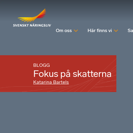
Om oss
Här finns vi
Sa
BLOGG
Fokus på skatterna
Katarina Bartels