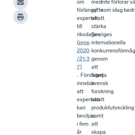
om
med
inte förlorar
förlängd
syfte
som idag bedri
expertskatt
att
till
stärka
riksdagen,
Sveriges
(
prop
internationella
2020
konkurrensförmå
/21:3
genom
7)
att
. Förslaget
främja
innebär
svensk
att
forskning
expertskatt
och
kan
produktutveckling
beviljas
samt
i fem
att
år
skapa