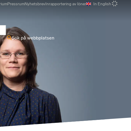
rium
Pressrum
Nyhetsbrev
Inrapportering av löner
In English
r
Sök på webbplatsen