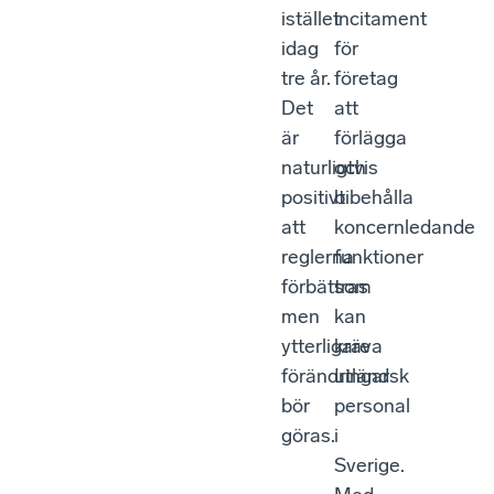
istället
incitament
idag
för
tre år.
företag
Det
att
är
förlägga
naturligtvis
och
positivt
bibehålla
att
koncernledande
reglerna
funktioner
förbättras
som
men
kan
ytterligare
kräva
förändringar
utländsk
bör
personal
göras.
i
Sverige.