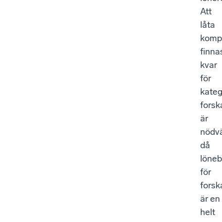
Att
låta
komp
finna
kvar
för
kateg
forsk
är
nödvä
då
löneb
för
forsk
är en
helt