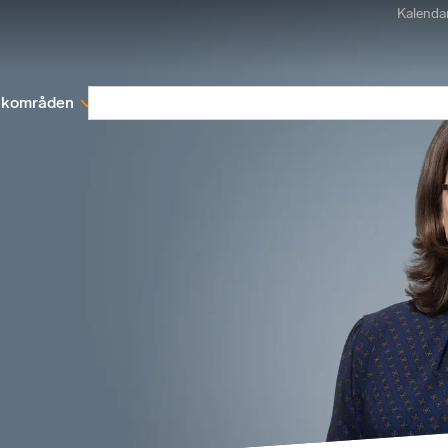
Kalenda
kområden
Medlemskap
Rapporter och remissva