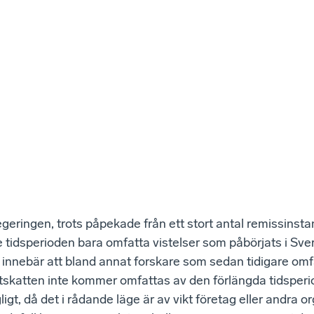
egeringen, trots påpekade från ett stort antal remissinstan
 tidsperioden bara omfatta vistelser som påbörjats i Sver
 innebär att bland annat forskare som sedan tidigare omf
tskatten inte kommer omfattas av den förlängda tidsperi
igt, då det i rådande läge är av vikt företag eller andra o