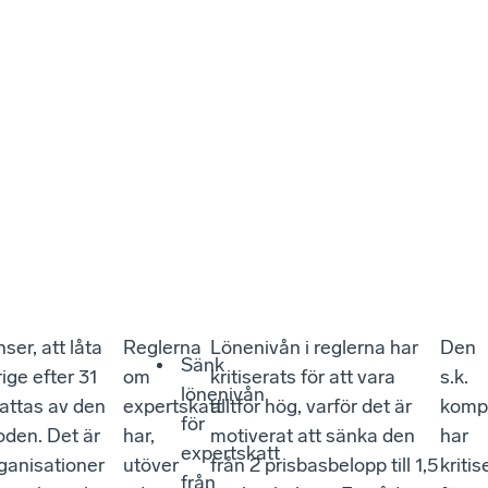
ser, att låta
Reglerna
Lönenivån i reglerna har
Den
Sänk
ige efter 31
om
kritiserats för att vara
s.k.
lönenivån
attas av den
expertskatt
alltför hög, varför det är
komp
för
oden. Det är
har,
motiverat att sänka den
har
expertskatt
rganisationer
utöver
från 2 prisbasbelopp till 1,5
kritis
från