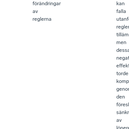
förändringar
kan
av
falla
reglerna
utanf
regle
tillä
men
dess
negat
effek
torde
komp
geno
den
föres
sänk
av
löner