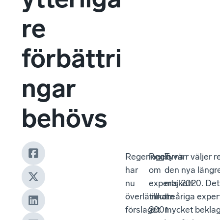
re
förbättri
ngar
behövs
Regeringen
Reglerna
Tyvärr väljer r
har
om
den nya längre
nu
expertskatt
maj 2020. Det
överlämnat
tillkom
treåriga exper
förslaget
2001
mycket beklagl