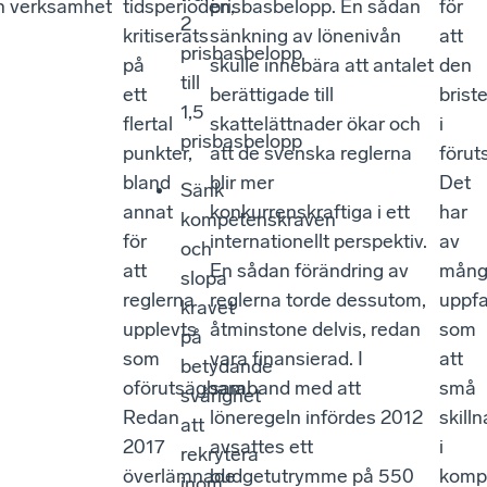
en verksamhet
tidsperioden,
prisbasbelopp. En sådan
för
2
kritiserats
sänkning av lönenivån
att
prisbasbelopp
på
skulle innebära att antalet
den
till
ett
berättigade till
briste
1,5
flertal
skattelättnader ökar och
i
prisbasbelopp
punkter,
att de svenska reglerna
förut
bland
blir mer
Det
Sänk
annat
konkurrenskraftiga i ett
har
kompetenskraven
för
internationellt perspektiv.
av
och
att
En sådan förändring av
mång
slopa
reglerna
reglerna torde dessutom,
uppfa
kravet
upplevts
åtminstone delvis, redan
som
på
som
vara finansierad. I
att
betydande
oförutsägbara.
samband med att
små
svårighet
Redan
löneregeln infördes 2012
skill
att
2017
avsattes ett
i
rekrytera
överlämnade
budgetutrymme på 550
komp
inom