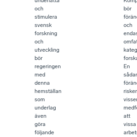
underlätta
Komp
och
bör
stimulera
förän
svensk
och
forskning
enda
och
omfa
utveckling
kateg
bör
forsk
regeringen
En
med
såda
denna
förän
hemställan
riske
som
visse
underlag
medf
även
att
göra
vissa
följande
arbet