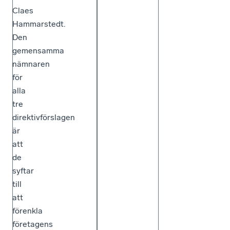
Claes
Hammarstedt.
Den
gemensamma
nämnaren
för
alla
tre
direktivförslagen
är
att
de
syftar
till
att
förenkla
företagens