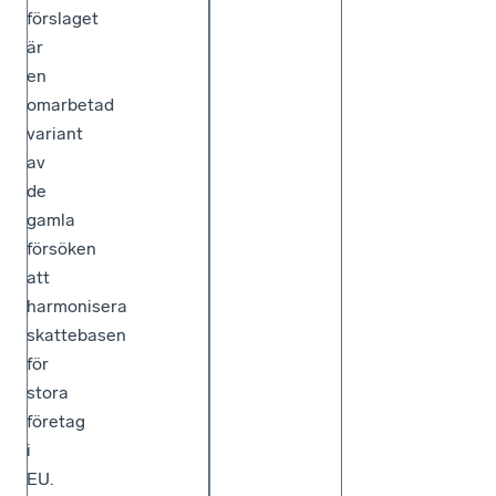
förslaget
är
en
omarbetad
variant
av
de
gamla
försöken
att
harmonisera
skattebasen
för
stora
företag
i
EU.