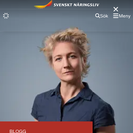
Sök
Meny
BLOGG