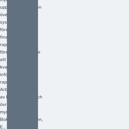
uppdrag att göra en
översyn av
systemet för
företagens
finansiella
rapportering och
föreslå åtgärder för
att förstärka
kvaliteten i den
information som
rapporteras.
Arbetet ska ledas
av Bolagsverket och
övriga deltagande
myndigheter är
Bokföringsnämnden,
E...