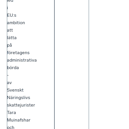
led
i
EU:s
ambition
att
lätta
på
företagens
administrativa
börda
-
av
Svenskt
Näringslivs
skattejurister
Tara
Muinafshar
och