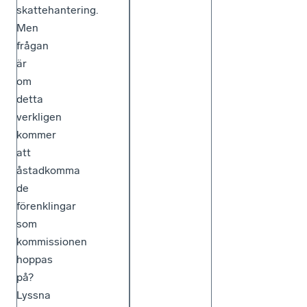
skattehantering.
Men
frågan
är
om
detta
verkligen
kommer
att
åstadkomma
de
förenklingar
som
kommissionen
hoppas
på?
Lyssna