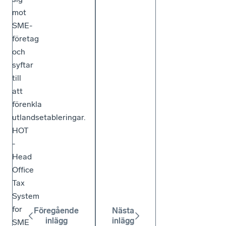
mot
SME-
företag
och
syftar
till
att
förenkla
utlandsetableringar.
HOT
-
Head
Office
Tax
System
for
Föregående
Nästa
inlägg
inlägg
SME