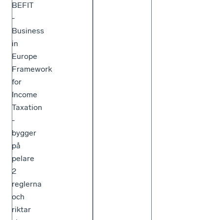
BEFIT
-
Business
in
Europe
Framework
for
Income
Taxation
-
bygger
på
pelare
2
reglerna
och
riktar