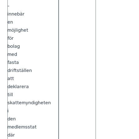
-
innebär
en
möjlighet
för
bolag
med
fasta
driftställen
att
deklarera
till
skattemyndigheten
i
den
medlemsstat
där