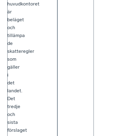
huvudkontoret
är
beläget
och
tillämpa
de
skatteregler
som
gäller
i
det
landet.
Det
tredje
och
sista
förslaget