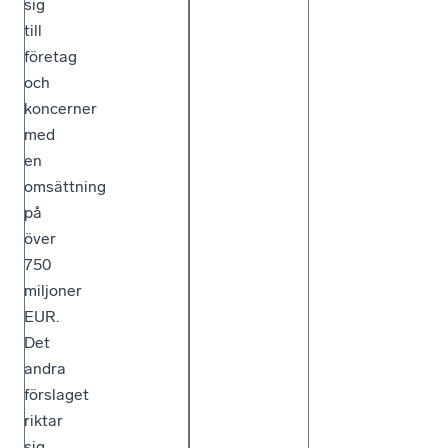
sig
till
företag
och
koncerner
med
en
omsättning
på
över
750
miljoner
EUR.
Det
andra
förslaget
riktar
sig