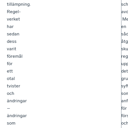
tillämpning.
sch
Regel­
av
verket
Me
har
en
sedan
så
dess
åtg
varit
sku
föremål
reg
för
up
ett
det
otal
gr
tvister
syf
och
so
ändringar
anf
–
för
ändringar
för
som
oc