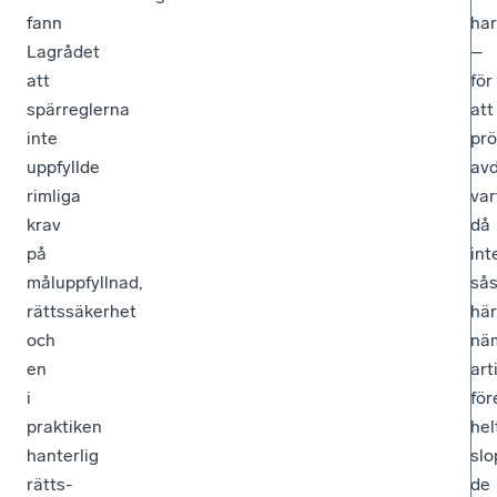
fann
har
Lagrådet
–
att
för
spärreglerna
att
inte
pr
uppfyllde
avd
rimliga
var
krav
då
på
int
måluppfyllnad,
så
rättssäkerhet
här
och
nä
en
art
i
för
praktiken
hel
hanterlig
slo
rätts­
de