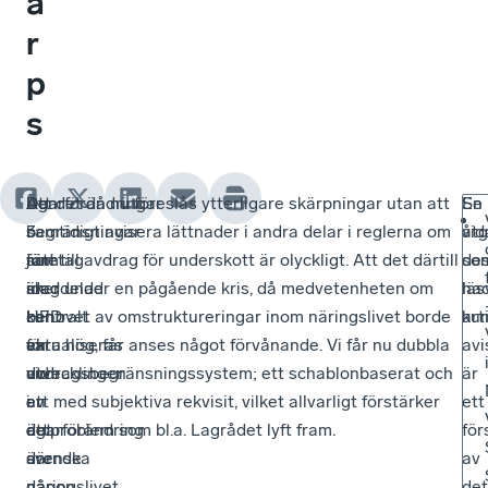
ä
r
p
s
Den
De
Ägarförändringar
Att det då nu föreslås ytterligare skärpningar utan att
En
Se
3
begränsningar
i
samtidigt avisera lättnader i andra delar i reglerna om
åtg
vid
juni
som
företag
rätt till avdrag för underskott är olyckligt. Att det därtill
so
de
meddelad
idag
är
sker under en pågående kris, då medvetenheten om
ha
läs
HFD
kan
centralt
behovet av omstruktureringar inom näringslivet borde
ku
art
en
aktualiseras
för
vara hög, får anses något förvånande. Vi får nu dubbla
avi
dom
vid
utvecklingen
avdragsbegränsningssystem; ett schablonbaserat och
är
i
en
av
ett med subjektiva rekvisit, vilket allvarligt förstärker
ett
ett
ägarförändring
det
de problem som bl.a. Lagrådet lyft fram.
för
ärende
där
svenska
av
där
någon
näringslivet.
det