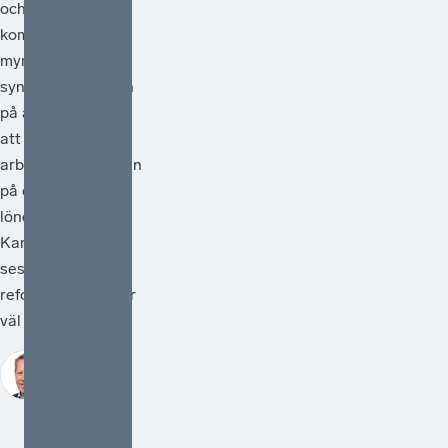
och med 1 juli
kommer statliga
myndigheter
synliggöra skatten
på arbete genom
att redovisa
arbetsgivaravgiften
på de anställdas
lönebesked.
Kanske kan detta
ses som en liten
reform, men den är
väl så viktig.
Johan Fall