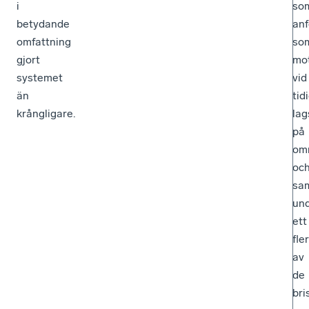
i
so
betydande
anf
omfattning
so
gjort
mot
systemet
vid
än
tid
krångligare.
lag
på
omr
oc
sam
un
ett
fle
av
de
bri