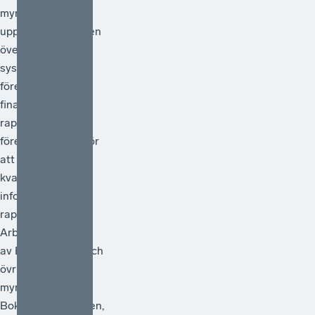
myndigheter i
uppdrag att göra en
översyn av
systemet för
företagens
finansiella
rapportering och
föreslå åtgärder för
att förstärka
kvaliteten i den
information som
rapporteras.
Arbetet ska ledas
av Bolagsverket och
övriga deltagande
myndigheter är
Bokföringsnämnden,