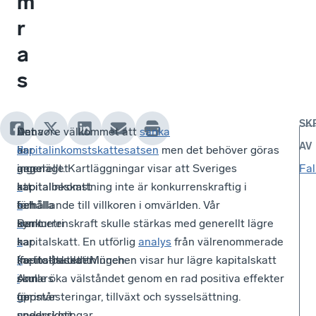
m
r
a
s
SK
Den
Det
Anna
Det vore välkommet att
sänka
AV
d
är
har
kapitalinkomstskattesatsen
men det behöver göras
i
angeläget
ingen
generellt. Kartläggningar visar att Sveriges
Fal
s
att
kapitalinkomst
kapitalbeskattning inte är konkurrenskraftig i
k
behålla
och
förhållande till villkoren i omvärlden. Vår
u
symmetri
Berit
konkurrenskraft skulle stärkas med generellt lägre
s
i
har
kapitalskatt. En utförlig
analys
från välrenommerade
s
kapitalbeskattningen.
(netto-)skulder
Ifo-institutet i München visar hur lägre kapitalskatt
i
Annars
som
skulle öka välståndet genom en rad positiva effekter
o
uppstår
ger
för investeringar, tillväxt och sysselsättning.
n
snedvridningar
underskott