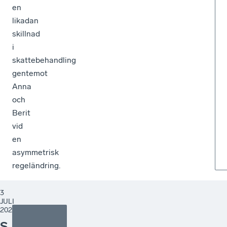
en
likadan
skillnad
i
skattebehandling
gentemot
Anna
och
Berit
vid
en
asymmetrisk
regeländring.
3
JULI
2026
S