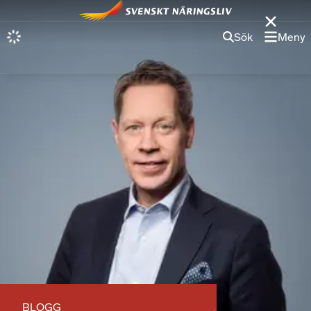
Sök
Meny
BLOGG