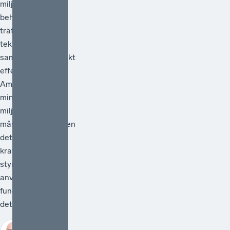
miljöpolitiken
behöver vara
träffsäker,
teknikneutral och
samhällsekonomiskt
effektiv.[1]
Ambitionen att
minska
miljöpåverkan
måste vara hög men
det måste också
kraven på att de
styrmedel som
används faktiskt
fungerar. Därför är
det välkomme...