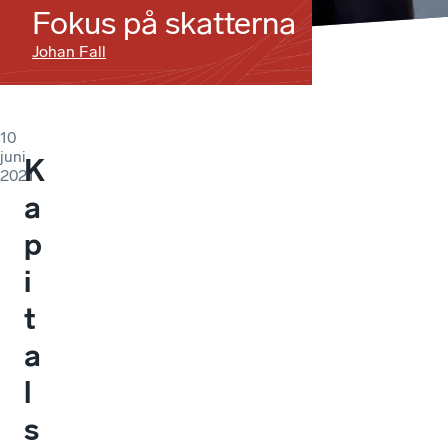
Fokus på skatterna
Johan Fall
10
juni
K
2021
a
p
i
t
a
l
s