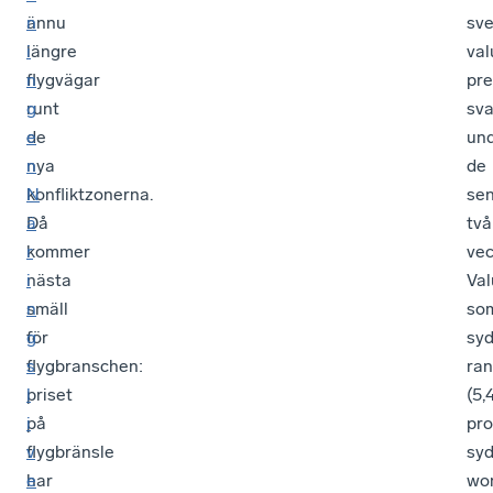
ännu
n
sv
längre
i
val
flygvägar
n
pre
runt
g
sva
de
e
un
nya
n
de
konfliktzonerna.
N
se
Då
ä
två
kommer
r
vec
nästa
i
Val
smäll
n
so
för
g
syd
flygbranschen:
s
ra
priset
l
(5,
på
i
pro
flygbränsle
v
sy
har
e
wo