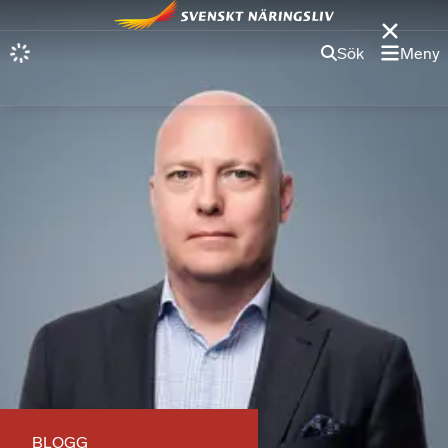
Sök
Meny
BLOGG