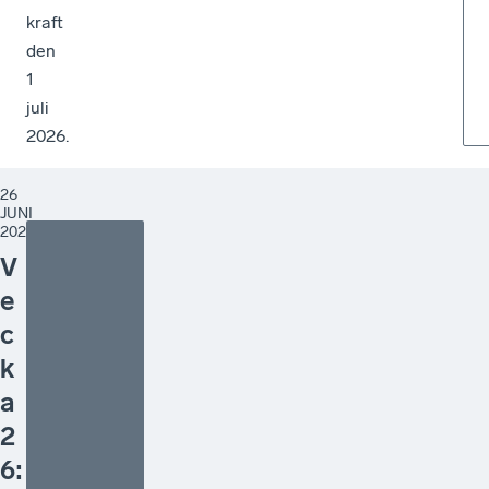
kraft
den
1
juli
2026.
26
JUNI
2026
V
e
c
k
a
2
6: