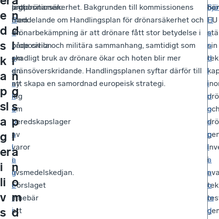
er
a
lagt
propositionen:
antidrönarsäkerhet. Bakgrunden till kommissionens
bör
han
Sjö
e
n
fram
B
meddelande om Handlingsplan för drönarsäkerhet och
EU
H
d
d
en
e
drönarbekämpning är att drönare fått stor betydelse i
stä
a
s
l
proposition
r
både civila och militära sammanhang, samtidigt som
sin
n
om
e
skadligt bruk av drönare ökar och hoten blir mer
tek
d
k
i
en
d
gränsöverskridande. Handlingsplanen syftar därför till
kap
l
a
n
ny
s
att skapa en samordnad europeisk strategi.
in
i
p
g
lag
k
dr
n
sl
s
om
a
oc
g
a
p
beredskapslager
p
dr
s
g
l
av
s
ge
p
varor
l
inv
l
er
a
i
a
i
a
i
n
livsmedelskedjan.
g
av
n
li
o
Förslaget
e
tek
o
v
m
innebär
r
tes
m
s
d
att
i
ge
d