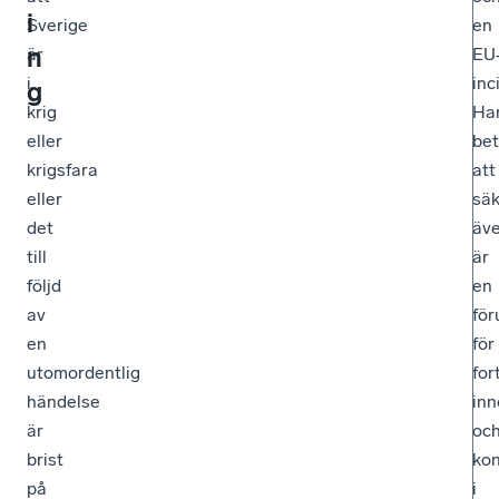
i
Sverige
en
n
är
EU
i
inc
g
krig
Ha
eller
be
krigsfara
att
eller
säk
det
äv
till
är
följd
en
av
för
en
för
utomordentlig
for
händelse
inn
är
oc
brist
kon
på
i