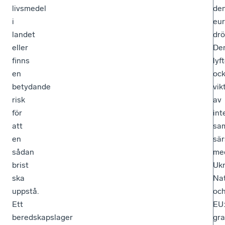
livsmedel
de
i
eur
landet
drö
eller
De
finns
lyf
en
oc
betydande
vik
risk
av
för
int
att
sa
en
sär
sådan
me
brist
Ukr
ska
Na
uppstå.
oc
Ett
EU
beredskapslager
gra