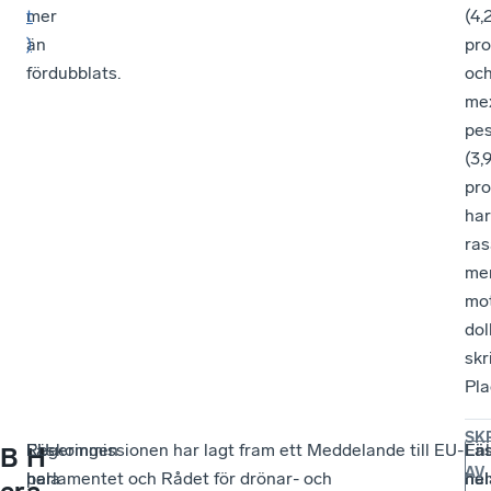
mer
t
(4,
än
)
pro
fördubblats.
oc
me
pe
(3,
pro
har
ras
me
mo
dol
skr
Pla
SK
Regeringen
Läs
EU-kommissionen har lagt fram ett Meddelande till EU-
Enl
Lä
B
H
AV
har
hela
parlamentet och Rådet för drönar- och
han
hel