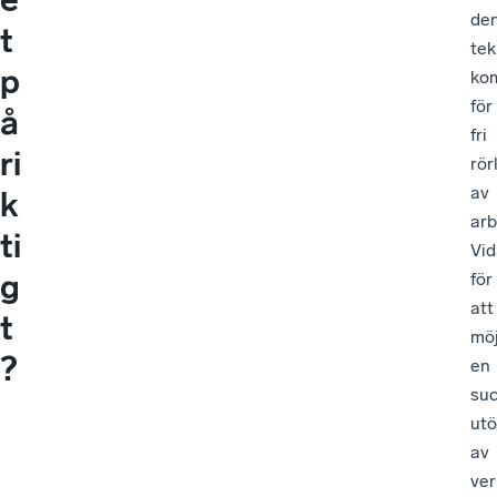
de
t
tek
p
ko
för
å
fri
ri
rör
av
k
arb
ti
Vid
g
för
att
t
möj
?
en
suc
utö
av
ve