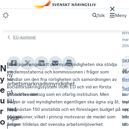
Sök
Meny
NY
EU-kontoret
mar
201
SK
Som
I förslaget anges att den nya myndigheten ska stödja
Enl
Vår
En
N
AV
ett
medlemsstaterna och kommissionen i frågor som
vår
slu
ny
y
led
handlar om den fria rörligheten och samordningen av
pre
är
Be
arbetsmarknadsmyndighet
i
socialförsäkringssystem inom EU och vid en första
ana
att
e
Se
på
genomförandet
anblick ter den sig som en ofarlig institution. Men
han
vi
u
EU-
av
frågan är vad myndigheten egentligen ska ägna sig åt,
my
tro
r
nivå
EU:s
med nästan 150 anställda och en föreslagen budget på
up
ser
sociala
554 miljoner, vilket i princip motsvarar de medel som
till
inl
ingår
o
pelare
årligen tilldelas det svenska arbetsmiljöverket.
sto
till
i