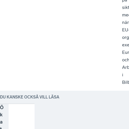
sik
me
när
EU
org
ex
Eu
oc
Arb
i
Bil
DU KANSKE OCKSÅ VILL LÄSA
Ö
k
a