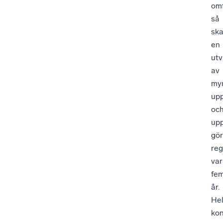
omf
så
sk
en
utv
av
my
up
oc
upp
gö
reg
var
fe
år.
Hel
ko