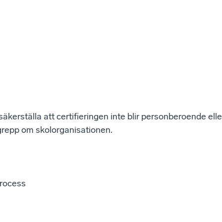
äkerställa att certifieringen inte blir personberoende eller
 grepp om skolorganisationen.
process