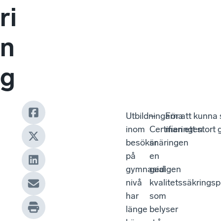
ri
n
g
Utbildningarna
–
För att kunna s
inom
Certifieringen
man ett stort
besöksnäringen
är
på
en
gymnasial
gedigen
nivå
kvalitetssäkrings
har
som
länge
belyser