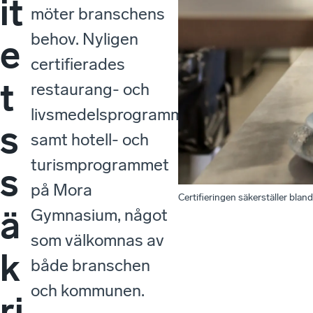
it
möter branschens
behov. Nyligen
e
certifierades
t
restaurang- och
livsmedelsprogrammet
s
samt hotell- och
turismprogrammet
s
på Mora
Certifieringen säkerställer blan
ä
Gymnasium, något
som välkomnas av
k
både branschen
och kommunen.
ri