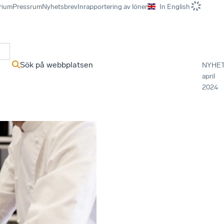
rium
Pressrum
Nyhetsbrev
Inrapportering av löner
In English
r
Sök på webbplatsen
NYHE
april
2024