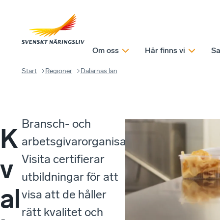
Om oss
Här finns vi
Sa
Start
Regioner
Dalarnas län
Bransch- och
K
arbetsgivarorganisationen
Visita certifierar
v
utbildningar för att
al
visa att de håller
rätt kvalitet och