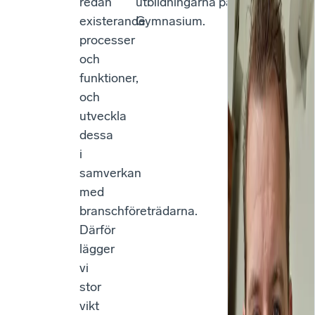
redan
utbildningarna på Mora
existerande
Gymnasium.
processer
och
funktioner,
och
utveckla
dessa
i
samverkan
med
branschföreträdarna.
Därför
lägger
vi
stor
vikt