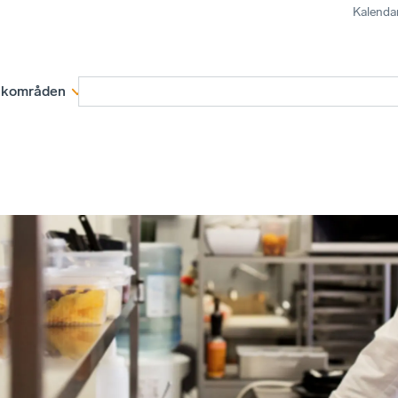
Kalenda
kområden
Medlemskap
Rapporter och remissva