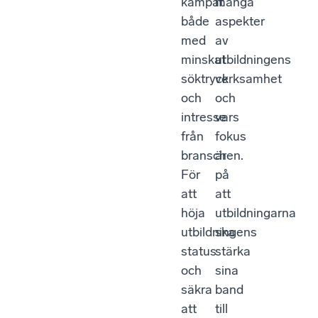
kämpat
många
både
aspekter
med
av
minskat
utbildningens
söktryck
verksamhet
och
och
intresse
vars
från
fokus
branschen.
är
För
på
att
att
höja
utbildningarna
utbildningens
ska
status
stärka
och
sina
säkra
band
att
till