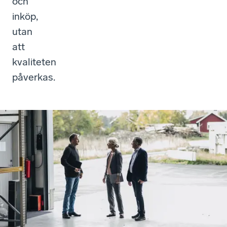
och
inköp,
utan
att
kvaliteten
påverkas.