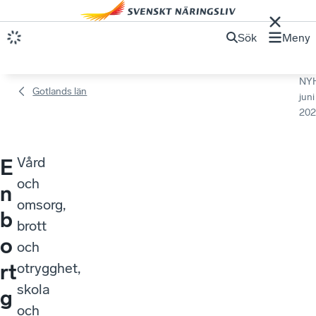
Sök
Meny
NY
Gotlands län
juni
202
Vård
E
och
n
omsorg,
b
brott
o
och
rt
otrygghet,
skola
g
och