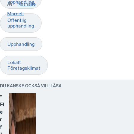
upphandling
Nathalie
AV
Marnell
Offentlig
upphandling
Upphandling
Lokalt
Företagsklimat
DU KANSKE OCKSÅ VILL LÄSA
”
Fl
e
r
f