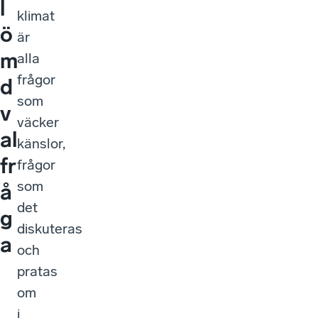
l
klimat
ö
är
m
alla
frågor
d
som
v
väcker
al
känslor,
fr
frågor
som
å
det
g
diskuteras
a
och
pratas
om
i