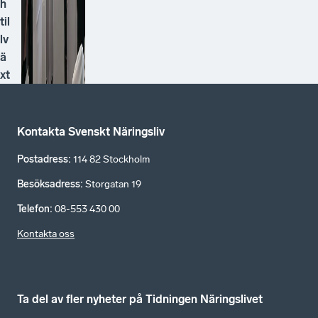
h
til
lv
ä
xt
Kontakta Svenskt Näringsliv
Postadress
:
114 82 Stockholm
Besöksadress
:
Storgatan 19
Telefon
:
08-553 430 00
Kontakta oss
Ta del av fler nyheter på Tidningen Näringslivet