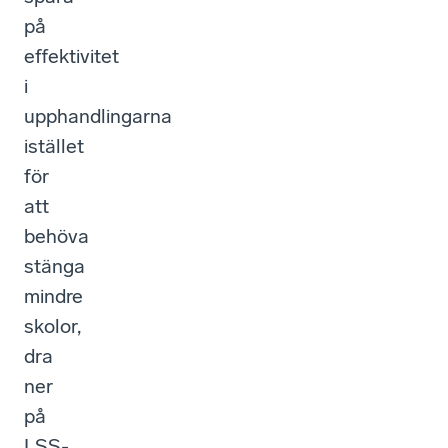
på
effektivitet
i
upphandlingarna
istället
för
att
behöva
stänga
mindre
skolor,
dra
ner
på
LSS-