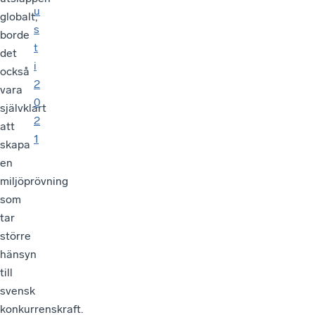
u
globalt,
s
borde
t
det
i
också
2
vara
0
självklart
2
att
1
skapa
en
miljöprövning
som
tar
större
hänsyn
till
svensk
konkurrenskraft.