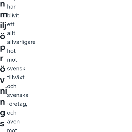
n
har
m
blivit
ilj
ett
allt
ö
allvarligare
p
hot
r
mot
ö
svensk
tillväxt
v
och
ni
svenska
n
företag,
g
och
även
s
mot