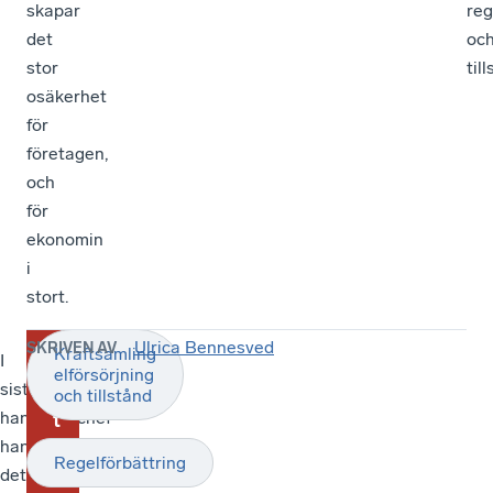
skapar
reg
det
oc
stor
til
osäkerhet
för
företagen,
och
för
ekonomin
i
stort.
Ulrica Bennesved
SKRIVEN AV
Kraftsamling
A
I
Ulrica
elförsörjning
sista
Bennesved
r
,
och tillstånd
hand
regionchef
t
handlar
Svenskt
i
Regelförbättring
det
Näringsliv
k