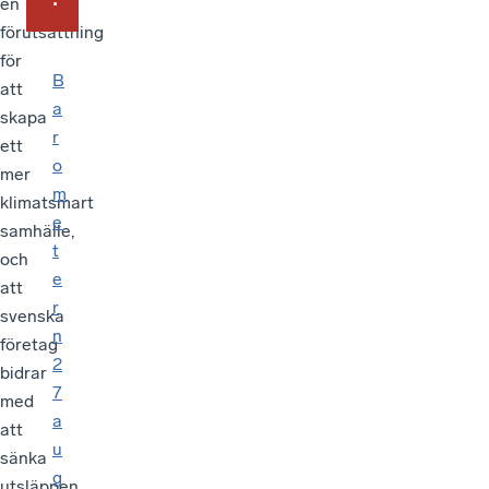
en
förutsättning
för
B
att
a
skapa
r
ett
o
mer
m
klimatsmart
e
samhälle,
t
och
e
att
r
svenska
n
företag
2
bidrar
7
med
a
att
u
sänka
g
utsläppen