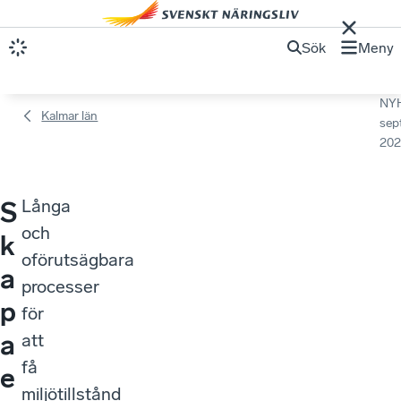
Sök
Meny
NY
Kalmar län
sep
202
Långa
S
och
k
oförutsägbara
a
processer
p
för
a
att
få
e
miljötillstånd