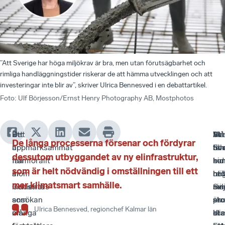
”Att Sverige har höga miljökrav är bra, men utan förutsägbarhet och
rimliga handläggningstider riskerar de att hämma utvecklingen och att
investeringar inte blir av”, skriver Ulrica Bennesved i en debattartikel.
Foto
:
Ulf Börjesson/Ernst Henry Photography AB, Mostphotos
Det
Ett
Må
Att
Sv
Ve
De långa processerna försenar och fördyrar
är
uppmärksammat
för
Sve
til
bo
dessutom utbyggandet av ny elinfrastruktur,
framförallt
fall
i
har
bid
ku
som är helt nödvändig i omställningen till ett
inom
är
hel
hö
re
ut
mer klimatsmart samhälle.
industrin
Cementas
Sve
mil
me
sin
som
ansökan
sku
är
sto
pro
Ulrica Bennesved
, regionchef Kalmar län
många
om
dra
bra
kli
ut