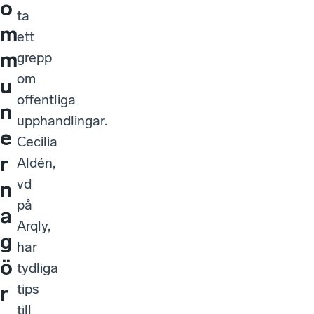
o
ta
m
ett
m
grepp
om
u
offentliga
n
upphandlingar.
e
Cecilia
r
Aldén,
vd
n
på
a
Arqly,
g
har
ö
tydliga
tips
r
till