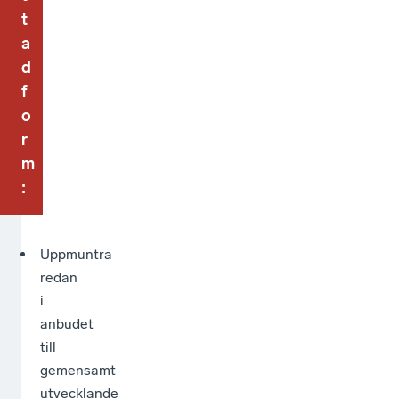
t
a
d
f
o
r
m
:
Uppmuntra
redan
i
anbudet
till
gemensamt
utvecklande