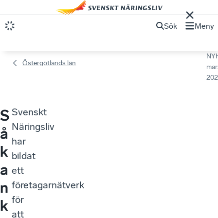
Sök
Meny
NY
Östergötlands län
mar
202
Svenskt
S
Näringsliv
å
har
k
bildat
a
ett
n
företagarnätverk
för
k
att