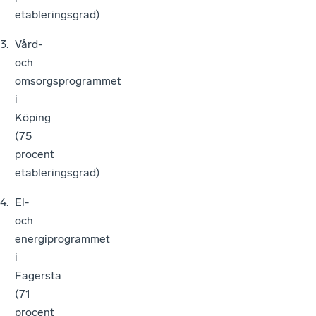
etableringsgrad)
Vård-
och
omsorgsprogrammet
i
Köping
(75
procent
etableringsgrad)
El-
och
energiprogrammet
i
Fagersta
(71
procent