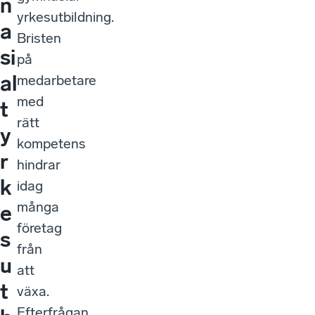
n
yrkesutbildning.
a
Bristen
si
på
al
medarbetare
med
t
rätt
y
kompetens
r
hindrar
k
idag
många
e
företag
s
från
u
att
t
växa.
Efterfrågan