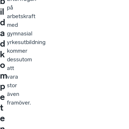
b
på
il
arbetskraft
d
med
a
gymnasial
d
yrkesutbildning
kommer
k
dessutom
o
att
m
vara
p
stor
även
e
framöver.
t
e
n