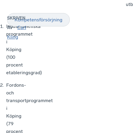
utb
SKRIVEN
Kompetensförsörjning
Industritekniska
Carl
AV
programmet
Kling
i
Köping
(100
procent
etableringsgrad)
Fordons-
och
transportprogrammet
i
Köping
(79
procent