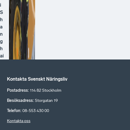
i
S
h
a
n
g
h
ai
Kontakta Svenskt Näringsliv
Postadress
:
114 82 Stockholm
Besöksadress
:
Storgatan 19
Telefon
:
08-553 430 00
Kontakta oss