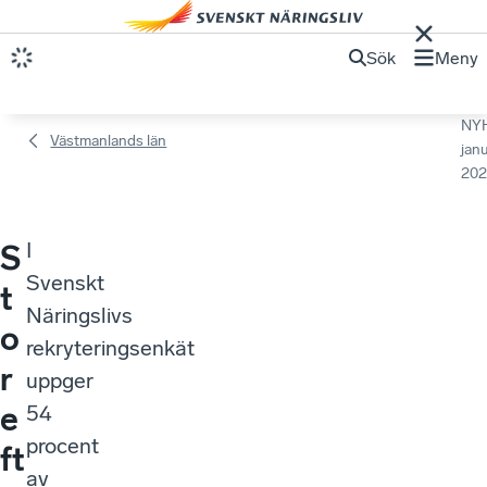
Sök
Meny
NY
Västmanlands län
janu
202
I
S
Svenskt
t
Näringslivs
o
rekryteringsenkät
r
uppger
e
54
procent
ft
av