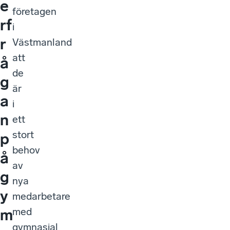
e
företagen
rf
i
r
Västmanland
att
å
de
g
är
a
i
n
ett
stort
p
behov
å
av
g
nya
y
medarbetare
med
m
gymnasial