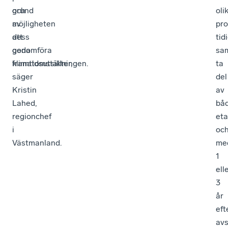
och
grund
oli
möjligheten
av
pr
att
dess
tid
genomföra
goda
sa
klimatomställningen.
framtidsutsikter,
ta
säger
del
Kristin
av
Lahed,
bå
regionchef
eta
i
oc
Västmanland.
me
1
ell
3
år
eft
avs