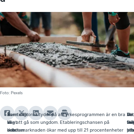
Foto
:
Pexels
I
Samtidigt
–
Även siffrorna tyder på att yrkesprogrammen är en bra
Va
–
Att
De
riket
är
Vi
väg att gå som ungdom. Etableringschansen på
må
Det
väl
fe
som
det
behöver
arbetsmarknaden ökar med upp till 21 procentenheter
int
til
pr
utb