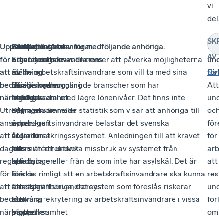
vi
del
SK
Uppehållstillstånd
Kompetensutvisningar.
Brottet
Stärka
Försörjningskrav för medföljande anhöriga.
Re
AV
för
Ett
organiserande
arbetskraftsinvandrarens
Försörjningskravet kommer att påverka möjligheterna
un
att
av
av
ställning.
för de arbetskraftsinvandrare som vill ta med sina
för
Be
bedriva
de
människosmuggling
Utredningens
familjemedlemmar i de branscher som har
Att
näringsverksamhet.
mest
utvidgas.
förslag
kollektivavtal med lägre lönenivåer. Det finns inte
und
Utredningen
uppmärksammade
Det
som
några studier eller statistik som visar att anhöriga till
oc
anser
uppdragen
är
avser
arbetskraftsinvandrare belastar det svenska
för
att
i
välkommet
åtgärder
socialförsäkringssystemet. Anledningen till att kravet
för
dagens
kommittédirektivet
att
för
införs är att undvika missbruk av systemet från
arb
regler
handlar
utredningen
att
spårbytare eller från de som inte har asylskäl. Det är
att
för
om
har
stärka
förstås rimligt att en arbetskraftsinvandrare ska kunna
res
att
att
föreslagit
arbetskraftsinvandrarens
försörja anhöriga, det system som föreslås riskerar
un
bedriva
få
att
ställning
försvåra rekrytering av arbetskraftsinvandrare i vissa
för
näringsverksamhet
stopp
brottet
på
branscher.
om