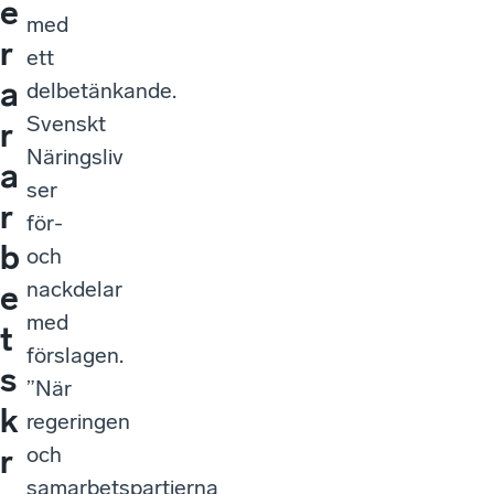
e
med
r
ett
a
delbetänkande.
Svenskt
r
Näringsliv
a
ser
r
för-
b
och
nackdelar
e
med
t
förslagen.
s
”När
k
regeringen
och
r
samarbetspartierna