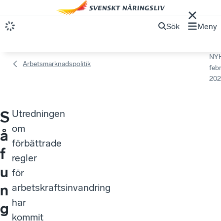
Sök
Meny
NY
Arbetsmarknadspolitik
febr
202
Utredningen
S
om
å
förbättrade
f
regler
u
för
n
arbetskraftsinvandring
har
g
kommit