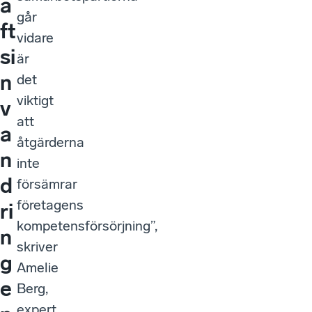
a
går
ft
vidare
si
är
n
det
viktigt
v
att
a
åtgärderna
n
inte
d
försämrar
företagens
ri
kompetensförsörjning”,
n
skriver
g
Amelie
e
Berg,
expert