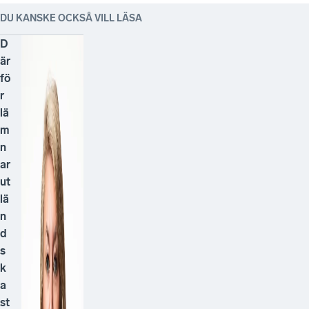
DU KANSKE OCKSÅ VILL LÄSA
D
är
fö
r
lä
m
n
ar
ut
lä
n
d
s
k
a
st