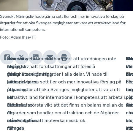
Svenskt Näringsliv hade gärna sett fler och mer innovativa förslag på
åtgärder för att öka Sveriges möjligheter att vara ett attraktivt land för
internationell kompetens.
Foto
:
Adam Ihse/TT
Inför
Svenskt
Utredningen
Den snäva tidsramen har gjort att utredningen inte
Nä
Kor
Möj
Tal
en
Näringsliv
utgår
riktigt har haft förutsättningar att föreslå
ste
om
att
Vi
rimlighetsbedömning
ger
från
ändamålsenliga åtgärder i alla delar. Vi hade till
är
för
bev
ha
vid
både
januariavtalet
exempel gärna sett fler och mer innovativa förslag på
att
fler
hö
prövningar
ris
och
åtgärder för att öka Sveriges möjligheter att vara ett
reg
ti
för
om
och
har
attraktivt land för internationell kompetens att arbeta i.
oc
upp
på
återkallelse
ros
utöver
Det är av största vikt att det finns en balans mellan de
sam
Att
för
av
åt
de
åtgärder som handlar om attraktion och de åtgärder
en
ut
om
arbetstillstånd
utredningens
två
som krävs för att motverka missbruk.
kri
möj
att
för
många
nämnda
vil
att
inf