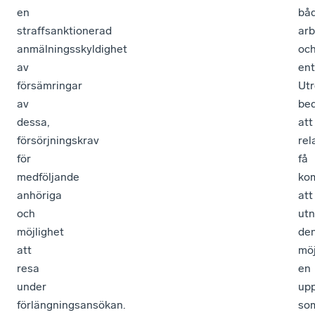
en
bå
straffsanktionerad
arb
anmälningsskyldighet
oc
av
ent
försämringar
Ut
av
be
dessa,
att
försörjningskrav
rel
för
få
medföljande
ko
anhöriga
att
och
utn
möjlighet
de
att
möj
resa
en
under
upp
förlängningsansökan.
so