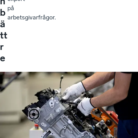
n
på
b
arbetsgivarfrågor.
ä
tt
r
e