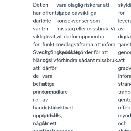
Det
en
vara olaglig riskerar att
skyld
har
offentlig,
skapa oavsiktliga
för
därför
inte
konsekvenser som
lever
varit
en
misstag eller missbruk. Vi
av
viktigt
privat,
vill därför uppmuntra
digita
för
funktion.
medlagstiftarna att införa
tjäns
Svenskt
Utgångspunkten
skyddsåtgärder för att
geno
Näringsliv
bör
förhindra sådant missbruk.
att
att
därför
gradv
de
vara
inför
befintliga
att
strän
principerna
förmedlare
tranp
i e-
av
gent
handelsdirektivet
digitala
offen
upprätthålls,
tjänster
mynd
något
får ett
och