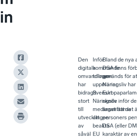
in
Den
Inför
Bland de nya 
digitala
kommande
DSA finns för
omvandlingen
triloger
används för at
har
uppmanar
Näringsliv har
bidragit
Svenskt
Europaparlame
stort
Näringsliv
skede inför d
till
medlagstiftarna
anser att det 
utvecklingen
att
personers pers
av
beakta
DSA (eller DMA
såväl
EU
karaktär av en