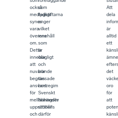
som
föreläggande
sluta
också
som
Att
medlagstiftarna
tydligt
dela
synes
anger
infor
vara
vilket
är
överens
innehåll
alltid
om.
som
ett
Detta
är
känsl
innebär
olagligt
ämn
att
och
efte
nuvarande
bör
det
begränsade
tas
väck
ansvarsregim
bort.
oro
för
Svenskt
för
mellanhänder
Näringsliv
att
upprätthålls
stöder
potent
och
därför
känsl