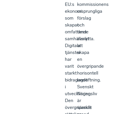
EU:s
kommissionens
ekonomi
ursprungliga
som
förslag
skapat
och
omfattande
dess
samhällsnytta.
avsikt
Digitala
att
tjänster
skapa
har
en
varit
övergripande
starkt
horisontell
bidragande
lagstiftning.
i
Svenskt
utvecklingen.
Näringsliv
Den
är
övergripande
särskilt