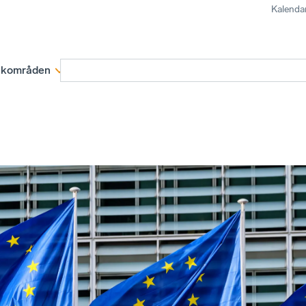
Kalenda
kområden
Medlemskap
Rapporter och remissva