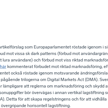
artikelförslag som Europaparlamentet röstade igenom i si
bud mot vissa sk dark patterns (förbud mot användargrän
t lura användare) och förbud mot viss riktad marknadsfö
här
kommenterat förbudet mot riktad marknadsföring, e
ntet också röstade igenom motsvarande ändringsförslag 
e pågående trilogerna om Digital Markets Act (DMA). Sven
är lämpligare att reglerna om marknadsföring och skydd a
onuppgifter bör övervägas i annan vertikal lagstiftning s
). Detta för att skapa regelstringens och för att vidhåll
 övergripande horisontell lagstiftning.