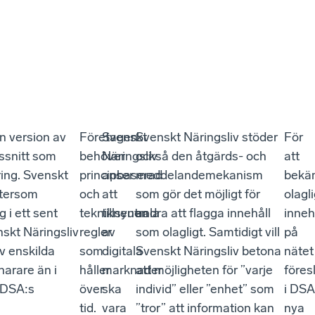
n version av
Företagen
Svenskt
Svenskt Näringsliv stöder
För
ssnitt som
behöver
Näringsliv
också den åtgärds- och
att
ring. Svenskt
principbaserad
anser
meddelandemekanism
bekä
ftersom
och
att
som gör det möjligt för
olagli
i ett sent
teknikneutrala
tillsynen
andra att flagga innehåll
inneh
skt Näringsliv
regler
av
som olagligt. Samtidigt vill
på
v enskilda
som
digitala
Svenskt Näringsliv betona
nätet
narare än i
håller
marknader
att möjligheten för ”varje
föres
a DSA:s
över
ska
individ” eller ”enhet” som
i DSA
tid.
vara
”tror” att information kan
nya