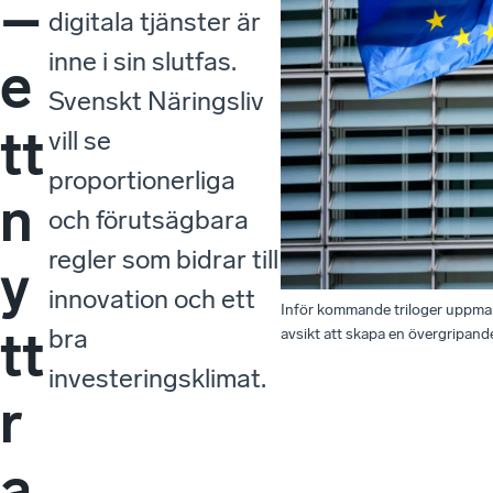
–
digitala tjänster är
inne i sin slutfas.
e
Svenskt Näringsliv
tt
vill se
proportionerliga
n
och förutsägbara
regler som bidrar till
y
innovation och ett
Inför kommande triloger uppman
tt
bra
avsikt att skapa en övergripande
investeringsklimat.
r
a