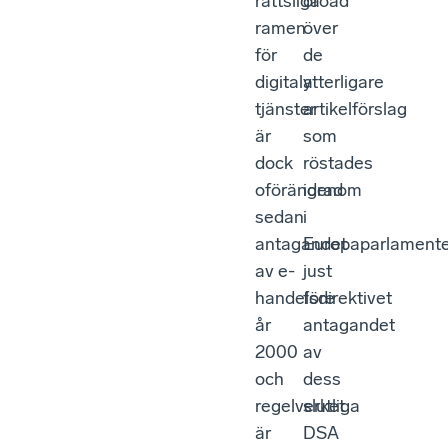
rättsliga
oroad
ramen
över
för
de
digitala
ytterligare
tjänster
artikelförslag
är
som
dock
röstades
oförändrad
igenom
sedan
i
antagandet
Europaparlamente
av e-
just
handelsdirektivet
före
år
antagandet
2000
av
och
dess
regelverket
slutliga
är
DSA