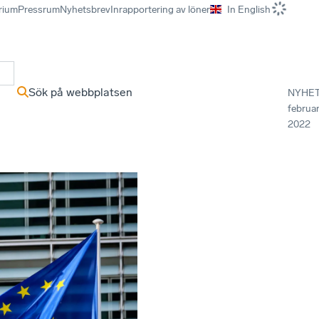
rium
Pressrum
Nyhetsbrev
Inrapportering av löner
In English
r
Sök på webbplatsen
NYHE
februar
2022