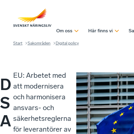
Om oss
Här finns vi
Sa
Start
Sakområden
Digital policy
EU: Arbetet med
D
att modernisera
och harmonisera
S
ansvars- och
A
säkerhetsreglerna
för leverantörer av