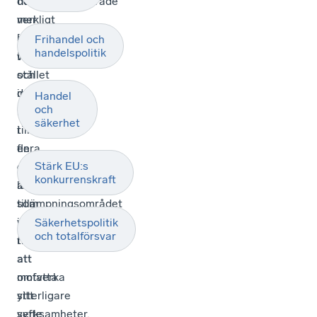
de
tillämpningsområde
verkligt
mer
kritiska
ändamålsenligt.
Frihandel och
handelspolitik
verksamheterna
I
och
stället
därmed
innebär
Handel
och
bidra
förslaget
säkerhet
till
i
en
flera
Stärk EU:s
effektiv
delar
konkurrenskraft
lagstiftning
att
som
tillämpningsområdet
inte
vidgas
Säkerhetspolitik
och totalförsvar
riskerar
till
att
att
motverka
omfatta
sitt
ytterligare
syfte
verksamheter,