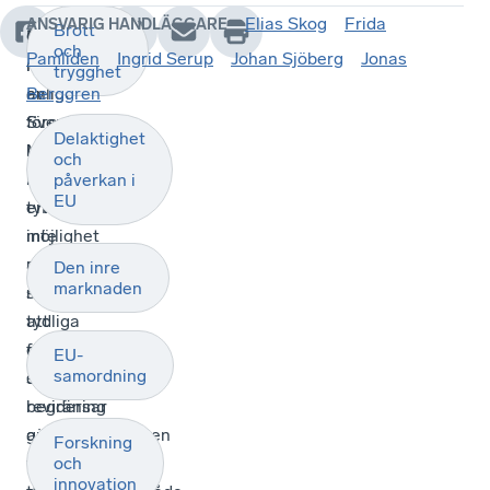
Elias Skog
Frida
ANSVARIG HANDLÄGGARE
Brott
Genom
MCF
och
Pamliden
Ingrid Serup
Johan Sjöberg
Jonas
revideringen
har
trygghet
av
enligt
Berggren
föreskrifterna
Svenskt
Delaktighet
har
Näringslivs
och
MCF
bedömning
påverkan i
EU
en
tyvärr
möjlighet
inte
att
utnyttjat
Den inre
marknaden
säkerställa
möjligheten
tydliga
att
föreskrifter
genom
EU-
samordning
som
denna
begränsar
revidering
anmälningsplikten
göra
Forskning
till
föreskrifternas
och
innovation